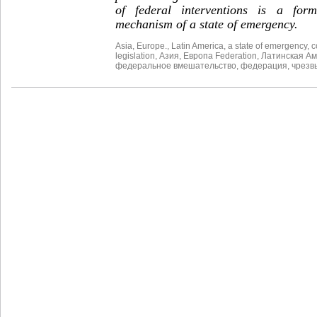
of federal interventions is a form 
mechanism of a state of emergency.
Asia
,
Europe.
,
Latin America
,
a state of emergency
,
c
legislation
,
Азия
,
Европа Federation
,
Латинская А
федеральное вмешательство
,
федерация
,
чрезв