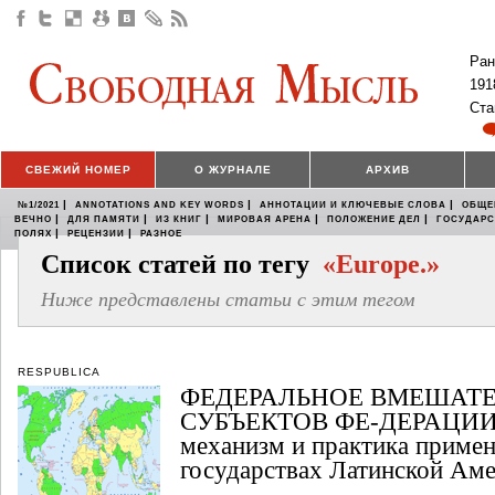
Ран
191
Ста
СВЕЖИЙ НОМЕР
О ЖУРНАЛЕ
АРХИВ
|
|
|
№1/2021
ANNOTATIONS AND KEY WORDS
АННОТАЦИИ И КЛЮЧЕВЫЕ СЛОВА
ОБЩЕ
|
|
|
|
|
ВЕЧНО
ДЛЯ ПАМЯТИ
ИЗ КНИГ
МИРОВАЯ АРЕНА
ПОЛОЖЕНИЕ ДЕЛ
ГОСУДАР
|
|
ПОЛЯХ
РЕЦЕНЗИИ
РАЗНОЕ
Список статей по тегу
«Europe.»
Ниже представлены статьи с этим тегом
RESPUBLICA
ФЕДЕРАЛЬНОЕ ВМЕШАТЕ
СУБЪЕКТОВ ФЕ-ДЕРАЦИИ. 
механизм и практика приме
государствах Латинской Аме