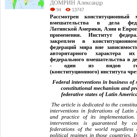
ДОМРИН Александр
94
13747
Рассмотрен конституционный м
вмешательства в дела феде
Латинской Америки, Азии и Европ
применения. Институт федера
закреплен в конституционно
федераций мира вне зависимост
авторитарного характера и
федерального вмешательства в д
- один из видов государ
(конституционного) института чр
Federal interventions in business of 
constitutional mechanism and pra
federative states of Latin Ameri
The article is dedicated to the constit
interventions in federations of Lati
and practice of its implementation. 
interventions is guaranteed by co
federations of the world regardless 
political regimes in those countries. In