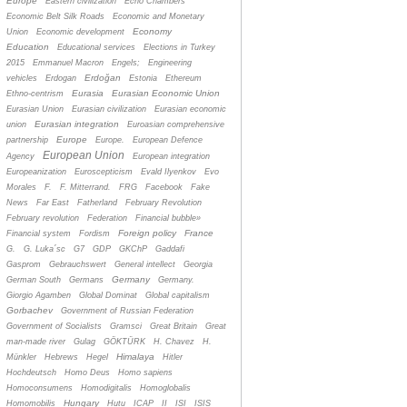
Europe
Eastern civilization
Echo Chambers
Economic Belt Silk Roads
Economic and Monetary
Economy
Union
Economic development
Education
Educational services
Elections in Turkey
2015
Emmanuel Macron
Engels;
Engineering
Erdoğan
vehicles
Erdogan
Estonia
Ethereum
Eurasia
Eurasian Economic Union
Ethno-centrism
Eurasian Union
Eurasian civilization
Eurasian economic
Eurasian integration
union
Euroasian comprehensive
Europe
partnership
Europe.
European Defence
European Union
Agency
European integration
Europeanization
Euroscepticism
Evald Ilyenkov
Evo
Morales
F.
F. Mitterrand.
FRG
Facebook
Fake
News
Far East
Fatherland
February Revolution
February revolution
Federation
Financial bubble»
Foreign policy
France
Financial system
Fordism
G.
G. Luka´sc
G7
GDP
GKChP
Gaddafi
Gasprom
Gebrauchswert
General intellect
Georgia
Germany
German South
Germans
Germany.
Giorgio Agamben
Global Dominat
Global capitalism
Gorbachev
Government of Russian Federation
Government of Socialists
Gramsci
Great Britain
Great
man-made river
Gulag
GÖKTÜRK
H. Chavez
H.
Himalaya
Münkler
Hebrews
Hegel
Hitler
Hochdeutsch
Homo Deus
Homo sapiens
Homoconsumens
Homodigitalis
Homoglobalis
Hungary
Homomobilis
Hutu
ICAP
II
ISI
ISIS