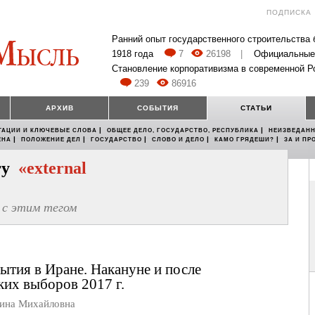
ПОДПИСКА
Ранний опыт государственного строительства
1918 года
7
26198
|
Официальные
Становление корпоративизма в современной Р
239
86916
АРХИВ
СОБЫТИЯ
СТАТЬИ
|
|
ТАЦИИ И КЛЮЧЕВЫЕ СЛОВА
ОБЩЕЕ ДЕЛО, ГОСУДАРСТВО, РЕСПУБЛИКА
НЕИЗВЕДАНН
|
|
|
|
|
ЕНА
ПОЛОЖЕНИЕ ДЕЛ
ГОСУДАРСТВО
СЛОВО И ДЕЛО
КАМО ГРЯДЕШИ?
ЗА И ПР
егу
«external
с этим тегом
ытия в Иране. Накануне и после
ких выборов 2017 г.
на Михайловна