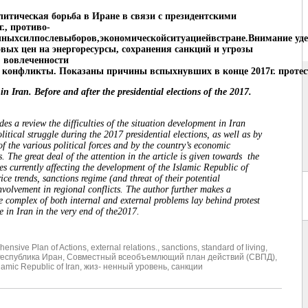
литическая борьба в Иране в связи с президентскими
., противо-
ныхсилпослевыборов,экономическойситуациейвстране.Внимание уде
вых цен на энергоресурсы, сохранения санкций и угрозы
я, вовлеченности
 конфликты. Показаны причины вспыхнувших в конце 2017г. протес
in Iran. Before and after the presidential elections of the 2017.
des a review the difficulties of the situation development in Iran
olitical struggle during the 2017 presidential elections, as well as by
of the various political forces and by the country’s economic
. The great deal of the attention in the article is given towards the
ues currently affecting the development of the Islamic Republic of
rice trends, sanctions regime (and threat of their potential
nvolvement in regional conflicts. The author further makes a
e complex of both internal and external problems lay behind protest
e in Iran in the very end of the2017.
hensive Plan of Actions
,
external relations.
,
sanctions
,
standard of living
,
еспублика Иран
,
Совместный всеобъемлющий план действий (СВПД)
,
amic Republic of Iran
,
жиз- ненный уровень
,
санкции