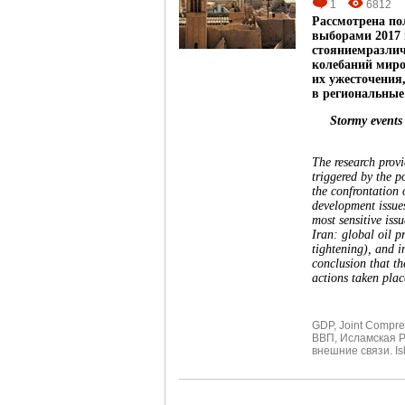
1
6812
Рассмотрена по
выборами 2017 г
стояниемразлич
колебаний миро
их ужесточени
в региональные
Stormy events 
The research provi
triggered by the p
the confrontation 
development issues
most sensitive iss
Iran: global oil p
tightening), and i
conclusion that th
actions taken plac
GDP
,
Joint Compre
ВВП
,
Исламская Р
внешние связи. Isl