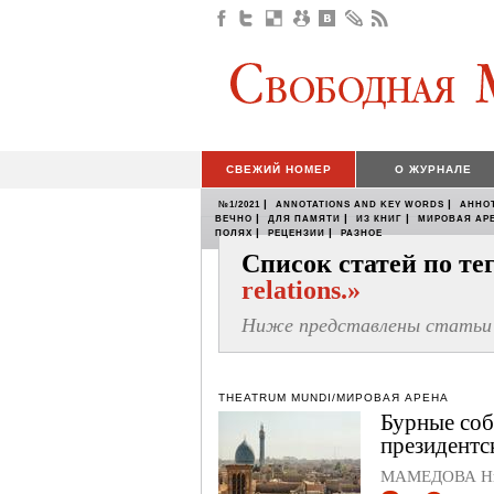
СВЕЖИЙ НОМЕР
О ЖУРНАЛЕ
|
|
№1/2021
ANNOTATIONS AND KEY WORDS
АННО
|
|
|
ВЕЧНО
ДЛЯ ПАМЯТИ
ИЗ КНИГ
МИРОВАЯ АР
|
|
ПОЛЯХ
РЕЦЕНЗИИ
РАЗНОЕ
Список статей по т
relations.»
Ниже представлены статьи 
THEATRUM MUNDI/МИРОВАЯ АРЕНА
Бурные соб
президентс
МАМЕДОВА Ни