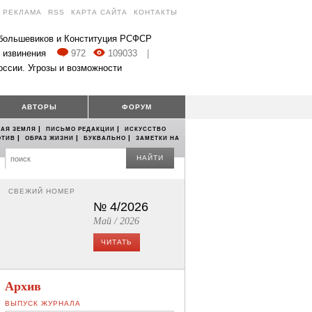
РЕКЛАМА
RSS
КАРТА САЙТА
КОНТАКТЫ
 большевиков и Конституция РСФСР
 извинения
972
109033
|
оссии. Угрозы и возможности
АВТОРЫ
ФОРУМ
|
|
АЯ ЗЕМЛЯ
ПИСЬМО РЕДАКЦИИ
ИСКУССТВО
|
|
|
ОТИВ
ОБРАЗ ЖИЗНИ
БУКВАЛЬНО
ЗАМЕТКИ НА
НАЙТИ
СВЕЖИЙ НОМЕР
№ 4/2026
Май / 2026
ЧИТАТЬ
Архив
ВЫПУСК ЖУРНАЛА