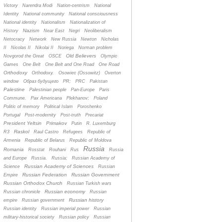
Victory
Narendra Modi
Nation-centrism
National
Identity
National community
National consciousness
National identity
Nationalism
Nationalization of
Nazism
History
Near East
Negri
Neoliberalism
Netocracy
Network
New Russia
Newton
Nicholas
II
Nicolas II
Nikolai II
Noriega
Norman problem
Old Believers
Novgorod the Great
OSCE
Olympic
Games
One Belt
One Belt and One Road
One Road
Orthodoxy
Orthodoxy.
Osowiec (Ossowitz)
Overton
window
Oбраз будущего
PR;
PRC
Pakistan
Palestine
Palestinian people
Pan-Europe
Paris
Commune.
Pax Americana
Plekhanov;
Poland
Politic of memory
Political Islam
Poroshenko
Portugal
Post-modernity
Post-truth
Precariat
President Yeltsin
Primakov
Putin
R. Luxemburg
Raskol
R3
Raul Castro
Refugees
Republic of
Armenia
Republic of Belarus
Republic of Moldova
Russia
Romania
Rosstat
Rouhani
Rus
Russia
and Europe
Russia.
Russia;
Russian Academy of
Russian Academy of Sciences
Science
Russian
Russian Federation
Russian Government
Empire
Russian Orthodox Church
Russian Turkish wars
Russian economy
Russian chronicle
Russian
Russian history
empire
Russian government
Russian identity
Russian imperial power
Russian
military-historical society
Russian policy
Russian