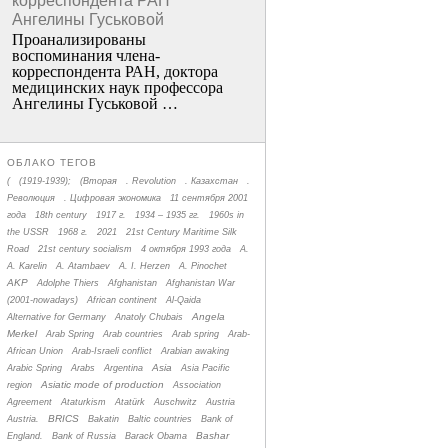
корреспондента РАН
Ангелины Гуськовой
Проанализированы
воспоминания члена­
корреспондента РАН, доктора
медицинских наук профессора
Ангелины Гуськовой …
ОБЛАКО ТЕГОВ
(
(1919-1939);
(Вторая
. Revolution
. Казахстан
.
Революция
. Цифровая экономика
11 сентября 2001
года
18th century
1917 г.
1934 – 1935 гг.
1960s in
the USSR
1968 г.
2021
21st Century Maritime Silk
Road
21st century socialism
4 октября 1993 года
A.
A. Karelin
A. Atambaev
A. I. Herzen
A. Pinochet
AKP
Adolphe Thiers
Afghanistan
Afghanistan War
(2001-nowadays)
African continent
Al-Qaida
Angela
Alternative for Germany
Anatoly Chubais
Merkel
Arab Spring
Arab countries
Arab spring
Arab-
African Union
Arab-Israeli conflict
Arabian awaking
Asia
Arabic Spring
Arabs
Argentina
Asia Pacific
Asiatic mode of production
region
Association
Agreement
Ataturkism
Atatürk
Auschwitz
Austria
BRICS
Austria.
Bakatin
Baltic countries
Bank of
Bashar
England.
Bank of Russia
Barack Obama