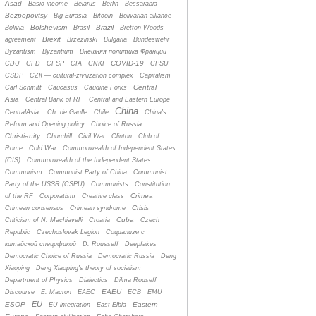
Asad
Basic income
Belarus
Berlin
Bessarabia
Bezpopovtsy
Big Eurasia
Bitcoin
Bolivarian alliance
Bolshevism
Brazil
Bolivia
Brasil
Bretton Woods
Brexit
agreement
Brzezinski
Bulgaria
Bundeswehr
Byzantism
Byzantium
Bнешняя политика Франции
COVID-19
CDU
CFD
CFSP
CIA
CNKI
CPSU
CSDP
CZК — cultural-zivilization complex
Capitalism
Central
Carl Schmitt
Caucasus
Caudine Forks
Asia
Central Bank of RF
Central and Eastern Europe
China
CentralAsia.
Ch. de Gaulle
Chile
China's
Reform and Opening policy
Choice of Russia
Christianity
Churchill
Civil War
Clinton
Club of
Rome
Cold War
Commonwealth of Independent States
(CIS)
Commonwealth of the Independent States
Communism
Communist Party of China
Communist
Party of the USSR (CSPU)
Communists
Constitution
Crimea
of the RF
Corporatism
Creative class
Crisis
Crimean consensus
Crimean syndrome
Cuba
Criticism of N. Machiavelli
Croatia
Czech
Republic
Czechoslovak Legion
Cоциализм с
китайской спецификой
D. Rousseff
Deepfakes
Democratic Choice of Russia
Democratic Russia
Deng
Xiaoping
Deng Xiaoping's theory of socialism
Department of Physics
Dialectics
Dilma Rouseff
EAEU
Discourse
E. Macron
EAEC
ECB
EMU
EU
ESOP
Eastern
EU integration
East-Elbia