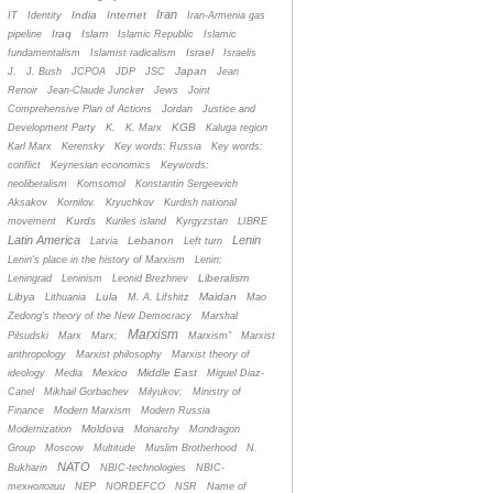
Iran
India
Internet
IT
Identity
Iran-Armenia gas
Iraq
Islam
pipeline
Islamic Republic
Islamic
Israel
fundamentalism
Islamist radicalism
Israelis
Japan
J.
J. Bush
JCPOA
JDP
JSC
Jean
Renoir
Jean-Claude Juncker
Jews
Joint
Comprehensive Plan of Actions
Jordan
Justice and
KGB
Development Party
K.
K. Marx
Kaluga region
Karl Marx
Kerensky
Key words: Russia
Key words:
conflict
Keynesian economics
Keywords:
neoliberalism
Komsomol
Konstantin Sergeevich
Aksakov
Kornilov.
Kryuchkov
Kurdish national
Kurds
movement
Kuriles island
Kyrgyzstan
LIBRE
Latin America
Lenin
Lebanon
Latvia
Left turn
Lenin's place in the history of Marxism
Lenin;
Liberalism
Leningrad
Leninism
Leonid Brezhnev
Libya
Lula
Maidan
Lithuania
M. A. Lifshitz
Mao
Zedong's theory of the New Democracy
Marshal
Marxism
Pilsudski
Marx
Marx;
Marxism”
Marxist
anthropology
Marxist philosophy
Marxist theory of
Mexico
Middle East
ideology
Media
Miguel Diaz-
Canel
Mikhail Gorbachev
Milyukov;
Ministry of
Finance
Modern Marxism
Modern Russia
Moldova
Modernization
Monarchy
Mondragon
Group
Moscow
Multitude
Muslim Brotherhood
N.
NATO
Bukharin
NBIC-technologies
NBIC-
технологии
NEP
NORDEFCO
NSR
Name of