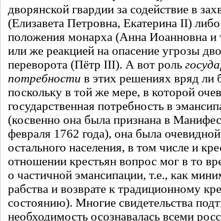
дворянской гвардии за содействие в зах
(Елизавета Петровна, Екатерина II) либо
положения монарха (Анна Иоанновна и т
или же реакцией на опасение угрозы дв
переворота (Пётр III). А вот роль
госуд
потребности
в этих решениях вряд ли
поскольку в той же мере, в которой оче
государственная потребность в эмансип
(косвенно она была признана в Манифест
февраля 1762 года), она была очевидно
остального населения, в том числе и кре
отношении крестьян вопрос мог в то вр
о частичной эмансипации, т.е., как мин
рабства и возврате к традиционному кр
состоянию). Многие свидетельства подт
необходимость осознавалась всеми рос