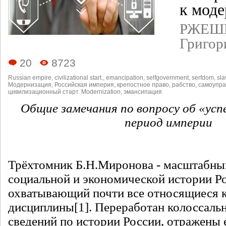
к мод
РЖЕШ
Григор
20
8723
Russian empire
,
civilizational start.
,
emancipation
,
selfgovernment
,
serfdom
,
sla
Модернизация
,
Российская империя
,
крепостное право
,
рабство
,
самоупра
цивилизационный старт. Modernization
,
эмансипация
Общие замечания по вопросу об «усп
период империи
Трёхтомник Б.Н.Миронова - масштабны
социальной и экономической истории Р
охватывающий почти все относящиеся 
дисциплины
[1]
. Переработан колоссаль
сведений по истории России, отражены е