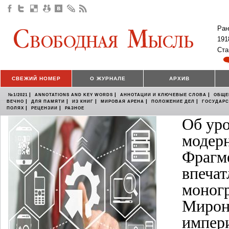
Ран
191
Ста
СВЕЖИЙ НОМЕР
О ЖУРНАЛЕ
АРХИВ
|
|
|
№1/2021
ANNOTATIONS AND KEY WORDS
АННОТАЦИИ И КЛЮЧЕВЫЕ СЛОВА
ОБЩЕ
|
|
|
|
|
ВЕЧНО
ДЛЯ ПАМЯТИ
ИЗ КНИГ
МИРОВАЯ АРЕНА
ПОЛОЖЕНИЕ ДЕЛ
ГОСУДАР
|
|
ПОЛЯХ
РЕЦЕНЗИИ
РАЗНОЕ
Об уро
модер
Фрагм
впечат
моногр
Мирон
импери