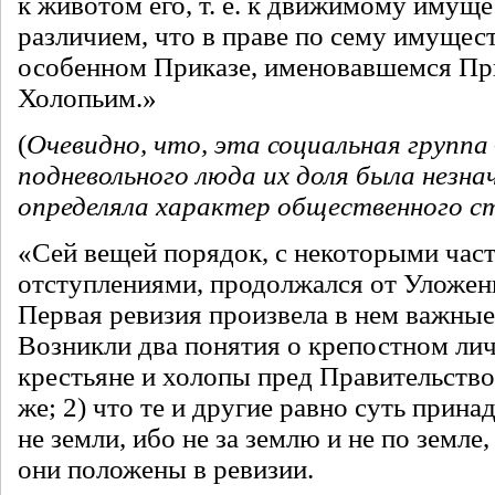
к животом его, т. е. к движимому имуще
различием, что в праве по сему имущес
особенном Приказе, именовавшемся Пр
Холопьим.»
(
Очевидно, что, эта социальная группа 
подневольного люда их доля была незнач
определяла характер общественного с
«Сей вещей порядок, с некоторыми час
отступлениями, продолжался от Уложени
Первая ревизия произвела в нем важны
Возникли два понятия о крепостном лич
крестьяне и холопы пред Правительство
же; 2) что те и другие равно суть прина
не земли, ибо не за землю и не по земле
они положены в ревизии.