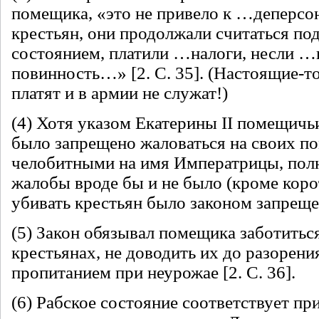
помещика, «это не привело к …деперсо
крестьян, они продолжали считаться по
состоянием, платили …налоги, несли 
повинность…» [2. С. 35]. (Настоящие-то
платят и в армии не служат!)
(4) Хотя указом Екатерины II помещичь
было запрещено жаловаться на своих п
челобитными на имя Императрицы, полн
жалобы вроде бы и не было (кроме корот
убивать крестьян было законом запрещен
(5) Закон обязывал помещика заботитьс
крестьянах, не доводить их до разорени
пропитанием при неурожае [2. С. 36].
(6) Рабское состояние соответствует пр