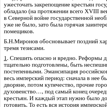
ужесточать закрепощение крестьян госу
обладало (на протяжении всего XVIII ве
в Северной войне государственной нео
уже не было, зато была горячая заинтер
помещиков.
Б.Н.Миронов обосновывает поздний ха
тремя тезисами.
1
. Спешить опасно и вредно. Реформы 
тщательно подготовлены, быть неспеш
постепенными. Эмансипация российско
весь имперский период: сначала в нее 
дворяне, потом купечество, прочие гор
духовенство…, под самый конец очеред
крестьян. И каждый этап нужно было до
готовить. То есть вся история имперско