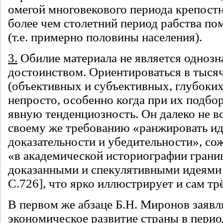
омегой многовекового периода крепост
более чем столетний период рабства п
(т.е. примерно половины населения).
3.
Обилие материала не является одноз
достоинством. Ориентироваться в тысяч
(объективных и субъективных, глубоки
непросто, особенно когда при их подбо
явную тенденциозность. Он далеко не вс
своему же требованию «ранжировать ид
доказательности и убедительности», сож
«в академической историографии грани
доказанными и спекулятивными идеями 
С.726], что ярко иллюстрирует и сам тр
В первом же абзаце Б.Н. Миронов заявля
экономическое развитие страны в пери