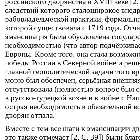
российского дворянства в XVIII веке [2. 
следствий которого сталоширокое внед
рабовладельческой практики, формальн
которой существовала с 1719 года. Отча
эмансипация была обусловлена государ
необходимостью (что автор подчёркива
Европы. Кроме того, она стала возможно
победы России в Северной войне и реш
главной геополитической задачи того в
морю был обеспечен, серьёзная внешняя
отсутствовала (полностью вопрос был 
в русско-турецкой возне и в войне с Нап
острая необходимость в обязательной в
дворян отпала.
Вместе с тем все шаги к эмансипации дв
это также отмечает [2. С. 39]) были бл