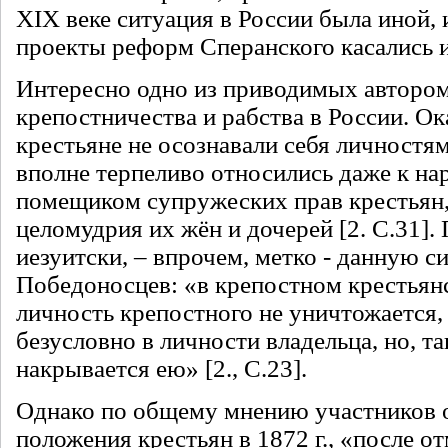
XIX веке ситуация в России была иной, 
проекты реформ Сперанского касались и
Интересно одно из приводимых авторо
крепостничества и рабства в России. Ок
крестьяне не осознавали себя личностям
вполне терпеливо относились даже к н
помещиком супружеских прав крестьян,
целомудрия их жён и дочерей [2. С.31].
иезуитски, – впрочем, метко - данную 
Победоносцев: «в крепостном крестьян
личность крепостного не уничтожается, 
безусловно в личности владельца, но, так
накрывается ею» [2., С.23].
Однако по общему мнению участников 
положения крестьян в 1872 г., «после о