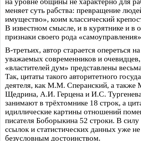
на уровне общины не характерно для ра
меняет суть рабства: превращение люд
имущество», коим классический крепост
В известном смысле, и в курятнике и в 
признаки своего рода «самоуправления» 
В-третьих, автор старается опереться н
уважаемых современников и очевидцев,
«властителей дум» представлены весьма
Так, цитаты такого авторитетного госуд
деятеля, как М.М. Сперанский, а также 
Щедрина, А.И. Герцена и И.С. Тургенев
занимают в трёхтомнике 18 строк, а ци
идиллические картины отношений поме
писателя Боборыкина 52 строки. В силу
ссылок и статистических данных уже не
безусловным достоинством.