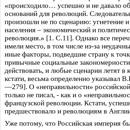
«происходило… успешно и не давало о
оснований для революций. Следовател
произошли не по сценарию: угнетение 
населения – экономический и политичес
революция.» [1. С.11]. Однако все пер
имели место, в том числе из-за неудачн
иные факторы, подведшие страну к точк
привычные социальные закономерности
действовать, и любые сценарии летят в к
кстати, весьма определенно указывал В.И
—279]. О «неправильности» российско
только не писал, - как и о «неправильн
французской революции. Кстати, успеш
предшествовало и революциям в Англии
Уже потому, что Российская империя бы