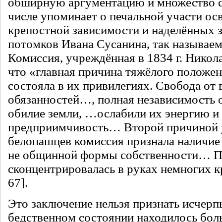
обширную аргументацию и множество с
числе упоминает о печальной участи о
крепостной зависимости и наделённых зе
потомков Ивана Сусанина, так называе
Комиссия, учреждённая в 1834 г. Никола
что «главная причина тяжёлого положе
состояла в их привилегиях. Свобода от 
обязанностей…, полная независимость о
обилие земли, …ослабили их энергию и
предприимчивость… Второй причиной 
белопашцев комиссия признала наличие
не общинной формы собственности… П
сконцентрировалась в руках немногих к
67].
Это заключение нельзя признать исчер
бедственном состоянии находилось бол