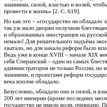
знаниями, силой, властью и волей, что
провести в жизнь» [2. С. 619].
Но как это – «государство не обладало 
так уж мало дворян получили блестяще
и образованных иностранцев на русско
немало! Для решительного подъёма эко
хватало, но для начала реформ было впо
Ведь уже в конце XVIII – начале XIX ве
себя Сперанский – один из самых блес
администраторов не только России, но и
знаниями, и проектами реформ государс
века вполне обладало.
Безусловно, обладало оно и силой, и вл
200 лет империи (кроме последних месяц
государство не имело воли, очевидно. 