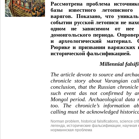
Рассмотрена проблема источник
базы известного летописного 
варягов. Показано, что уникал
событии русской летописи не нах
одном не зависимом от нее 
домонгольского периода. Опрове
и археологический материал. 
Рюрике и призвании варяжских к
исторической фальсификацией.
Millennial falsif
The article devote to source and archa
chronicle story about Varangian cal
conclusion, that the Russian chronicl
such event das not confirmed by an
Mongol period. Archaeological data r
too. The chronicle’s information 
calling must be acknowledged historical
Norman problem
,
historical falsifications
,
science crit
легенда
,
исторические фальсификации
,
научная 
норманнская проблема