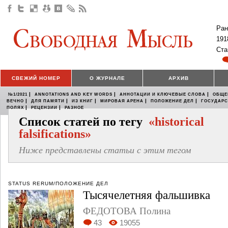
Ран
191
Ста
СВЕЖИЙ НОМЕР
О ЖУРНАЛЕ
АРХИВ
|
|
|
№1/2021
ANNOTATIONS AND KEY WORDS
АННОТАЦИИ И КЛЮЧЕВЫЕ СЛОВА
ОБЩЕ
|
|
|
|
|
ВЕЧНО
ДЛЯ ПАМЯТИ
ИЗ КНИГ
МИРОВАЯ АРЕНА
ПОЛОЖЕНИЕ ДЕЛ
ГОСУДАР
|
|
ПОЛЯХ
РЕЦЕНЗИИ
РАЗНОЕ
Список статей по тегу
«historical
falsifications»
Ниже представлены статьи с этим тегом
STATUS RERUM/ПОЛОЖЕНИЕ ДЕЛ
Тысячелетняя фальшивка
ФЕДОТОВА Полина
43
19055