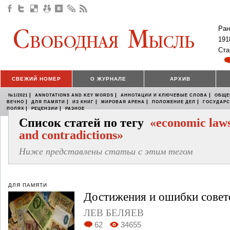
Ран
191
Ста
СВЕЖИЙ НОМЕР
О ЖУРНАЛЕ
АРХИВ
|
|
|
№1/2021
ANNOTATIONS AND KEY WORDS
АННОТАЦИИ И КЛЮЧЕВЫЕ СЛОВА
ОБЩЕ
|
|
|
|
|
ВЕЧНО
ДЛЯ ПАМЯТИ
ИЗ КНИГ
МИРОВАЯ АРЕНА
ПОЛОЖЕНИЕ ДЕЛ
ГОСУДАР
|
|
ПОЛЯХ
РЕЦЕНЗИИ
РАЗНОЕ
Список статей по тегу
«economic law
and contradictions»
Ниже представлены статьи с этим тегом
ДЛЯ ПАМЯТИ
Достижения и ошибки совет
ЛЕВ БЕЛЯЕВ
62
34655