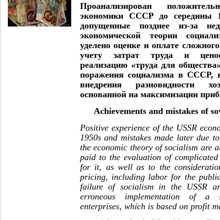
Проанализирован положител
экономики СССР до середины 1
допущенные позднее из-за нед
экономической теории социали
уделено оценке и оплате сложного
учету затрат труда и ценоо
реализацию «труда для общества
поражения социализма в СССР, 
внедрения разновидности хоз
основанной на максимизации при
Achievements and mistakes of sov
Positive experience of the USSR econ
1950s and mistakes made later due to 
the economic theory of socialism are an
paid to the evaluation of complicate
for it, as well as to the considerati
pricing, including labor for the publ
failure of socialism in the USSR ar
erroneous implementation of a se
enterprises, which is based on profit m