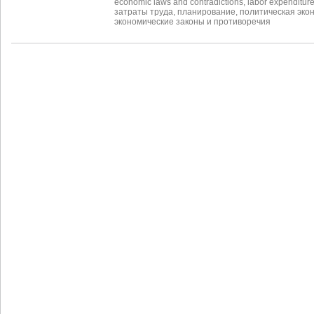
economic laws and contradictions
,
labor expenditur
затраты труда
,
планирование
,
политическая эко
экономические законы и противоречия