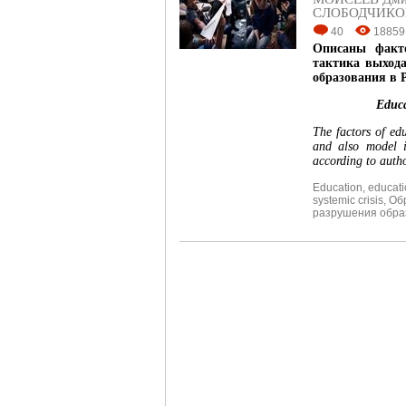
СЛОБОДЧИКОВ
40
18859
Описаны факто
тактика выхода
образования в 
Educa
The factors of edu
and also model i
according to autho
Education
,
educati
systemic crisis
,
Об
разрушения обра