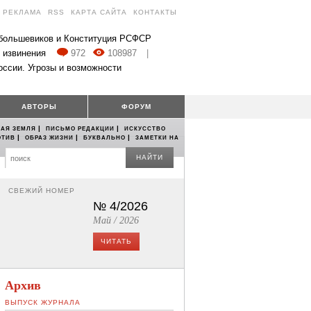
РЕКЛАМА
RSS
КАРТА САЙТА
КОНТАКТЫ
 большевиков и Конституция РСФСР
 извинения
972
108987
|
оссии. Угрозы и возможности
АВТОРЫ
ФОРУМ
|
|
АЯ ЗЕМЛЯ
ПИСЬМО РЕДАКЦИИ
ИСКУССТВО
|
|
|
ОТИВ
ОБРАЗ ЖИЗНИ
БУКВАЛЬНО
ЗАМЕТКИ НА
НАЙТИ
СВЕЖИЙ НОМЕР
№ 4/2026
Май / 2026
ЧИТАТЬ
Архив
ВЫПУСК ЖУРНАЛА