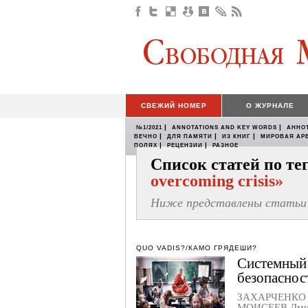
СВЕЖИЙ НОМЕР
О ЖУРНАЛЕ
|
|
№1/2021
ANNOTATIONS AND KEY WORDS
АННО
|
|
|
ВЕЧНО
ДЛЯ ПАМЯТИ
ИЗ КНИГ
МИРОВАЯ АР
|
|
ПОЛЯХ
РЕЦЕНЗИИ
РАЗНОЕ
Список статей по т
overcoming crisis»
Ниже представлены статьи 
QUO VADIS?/КАМО ГРЯДЕШИ?
Системный 
безопаснос
ЗАХАРЧЕНКО 
МОИСЕЕВ Дми