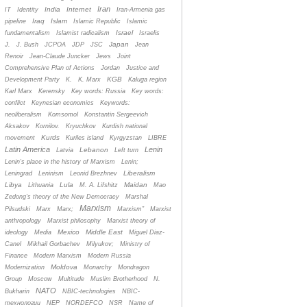
Iran
India
Internet
IT
Identity
Iran-Armenia gas
Iraq
Islam
pipeline
Islamic Republic
Islamic
Israel
fundamentalism
Islamist radicalism
Israelis
Japan
J.
J. Bush
JCPOA
JDP
JSC
Jean
Renoir
Jean-Claude Juncker
Jews
Joint
Comprehensive Plan of Actions
Jordan
Justice and
KGB
Development Party
K.
K. Marx
Kaluga region
Karl Marx
Kerensky
Key words: Russia
Key words:
conflict
Keynesian economics
Keywords:
neoliberalism
Komsomol
Konstantin Sergeevich
Aksakov
Kornilov.
Kryuchkov
Kurdish national
Kurds
movement
Kuriles island
Kyrgyzstan
LIBRE
Latin America
Lenin
Lebanon
Latvia
Left turn
Lenin's place in the history of Marxism
Lenin;
Liberalism
Leningrad
Leninism
Leonid Brezhnev
Libya
Lula
Maidan
Lithuania
M. A. Lifshitz
Mao
Zedong's theory of the New Democracy
Marshal
Marxism
Pilsudski
Marx
Marx;
Marxism”
Marxist
anthropology
Marxist philosophy
Marxist theory of
Mexico
Middle East
ideology
Media
Miguel Diaz-
Canel
Mikhail Gorbachev
Milyukov;
Ministry of
Finance
Modern Marxism
Modern Russia
Moldova
Modernization
Monarchy
Mondragon
Group
Moscow
Multitude
Muslim Brotherhood
N.
NATO
Bukharin
NBIC-technologies
NBIC-
технологии
NEP
NORDEFCO
NSR
Name of