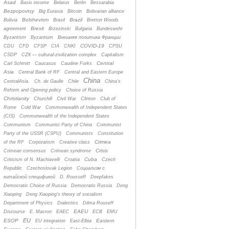
Asad
Basic income
Belarus
Berlin
Bessarabia
Bezpopovtsy
Big Eurasia
Bitcoin
Bolivarian alliance
Bolshevism
Brazil
Bolivia
Brasil
Bretton Woods
Brexit
agreement
Brzezinski
Bulgaria
Bundeswehr
Byzantism
Byzantium
Bнешняя политика Франции
COVID-19
CDU
CFD
CFSP
CIA
CNKI
CPSU
CSDP
CZК — cultural-zivilization complex
Capitalism
Central
Carl Schmitt
Caucasus
Caudine Forks
Asia
Central Bank of RF
Central and Eastern Europe
China
CentralAsia.
Ch. de Gaulle
Chile
China's
Reform and Opening policy
Choice of Russia
Christianity
Churchill
Civil War
Clinton
Club of
Rome
Cold War
Commonwealth of Independent States
(CIS)
Commonwealth of the Independent States
Communism
Communist Party of China
Communist
Party of the USSR (CSPU)
Communists
Constitution
Crimea
of the RF
Corporatism
Creative class
Crisis
Crimean consensus
Crimean syndrome
Cuba
Criticism of N. Machiavelli
Croatia
Czech
Republic
Czechoslovak Legion
Cоциализм с
китайской спецификой
D. Rousseff
Deepfakes
Democratic Choice of Russia
Democratic Russia
Deng
Xiaoping
Deng Xiaoping's theory of socialism
Department of Physics
Dialectics
Dilma Rouseff
EAEU
Discourse
E. Macron
EAEC
ECB
EMU
EU
ESOP
Eastern
EU integration
East-Elbia