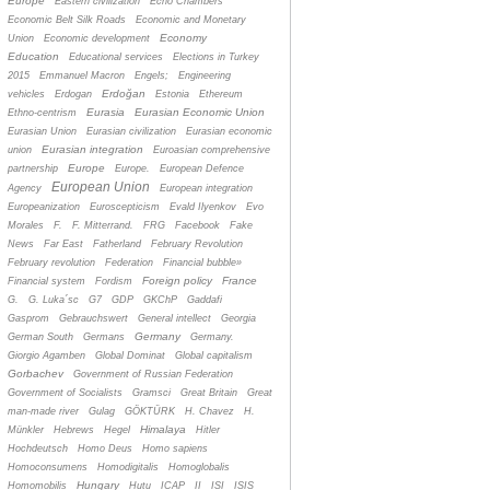
Europe
Eastern civilization
Echo Chambers
Economic Belt Silk Roads
Economic and Monetary
Economy
Union
Economic development
Education
Educational services
Elections in Turkey
2015
Emmanuel Macron
Engels;
Engineering
Erdoğan
vehicles
Erdogan
Estonia
Ethereum
Eurasia
Eurasian Economic Union
Ethno-centrism
Eurasian Union
Eurasian civilization
Eurasian economic
Eurasian integration
union
Euroasian comprehensive
Europe
partnership
Europe.
European Defence
European Union
Agency
European integration
Europeanization
Euroscepticism
Evald Ilyenkov
Evo
Morales
F.
F. Mitterrand.
FRG
Facebook
Fake
News
Far East
Fatherland
February Revolution
February revolution
Federation
Financial bubble»
Foreign policy
France
Financial system
Fordism
G.
G. Luka´sc
G7
GDP
GKChP
Gaddafi
Gasprom
Gebrauchswert
General intellect
Georgia
Germany
German South
Germans
Germany.
Giorgio Agamben
Global Dominat
Global capitalism
Gorbachev
Government of Russian Federation
Government of Socialists
Gramsci
Great Britain
Great
man-made river
Gulag
GÖKTÜRK
H. Chavez
H.
Himalaya
Münkler
Hebrews
Hegel
Hitler
Hochdeutsch
Homo Deus
Homo sapiens
Homoconsumens
Homodigitalis
Homoglobalis
Hungary
Homomobilis
Hutu
ICAP
II
ISI
ISIS