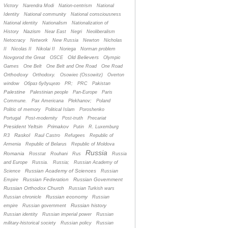
Victory
Narendra Modi
Nation-centrism
National
Identity
National community
National consciousness
National identity
Nationalism
Nationalization of
Nazism
History
Near East
Negri
Neoliberalism
Netocracy
Network
New Russia
Newton
Nicholas
II
Nicolas II
Nikolai II
Noriega
Norman problem
Old Believers
Novgorod the Great
OSCE
Olympic
Games
One Belt
One Belt and One Road
One Road
Orthodoxy
Orthodoxy.
Osowiec (Ossowitz)
Overton
window
Oбраз будущего
PR;
PRC
Pakistan
Palestine
Palestinian people
Pan-Europe
Paris
Commune.
Pax Americana
Plekhanov;
Poland
Politic of memory
Political Islam
Poroshenko
Portugal
Post-modernity
Post-truth
Precariat
President Yeltsin
Primakov
Putin
R. Luxemburg
Raskol
R3
Raul Castro
Refugees
Republic of
Armenia
Republic of Belarus
Republic of Moldova
Russia
Romania
Rosstat
Rouhani
Rus
Russia
and Europe
Russia.
Russia;
Russian Academy of
Russian Academy of Sciences
Science
Russian
Russian Federation
Russian Government
Empire
Russian Orthodox Church
Russian Turkish wars
Russian economy
Russian chronicle
Russian
Russian history
empire
Russian government
Russian identity
Russian imperial power
Russian
military-historical society
Russian policy
Russian