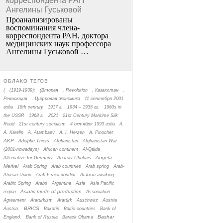
корреспондента РАН
Ангелины Гуськовой
Проанализированы
воспоминания члена­
корреспондента РАН, доктора
медицинских наук профессора
Ангелины Гуськовой …
ОБЛАКО ТЕГОВ
(
(1919-1939);
(Вторая
. Revolution
. Казахстан
.
Революция
. Цифровая экономика
11 сентября 2001
года
18th century
1917 г.
1934 – 1935 гг.
1960s in
the USSR
1968 г.
2021
21st Century Maritime Silk
Road
21st century socialism
4 октября 1993 года
A.
A. Karelin
A. Atambaev
A. I. Herzen
A. Pinochet
AKP
Adolphe Thiers
Afghanistan
Afghanistan War
(2001-nowadays)
African continent
Al-Qaida
Angela
Alternative for Germany
Anatoly Chubais
Merkel
Arab Spring
Arab countries
Arab spring
Arab-
African Union
Arab-Israeli conflict
Arabian awaking
Asia
Arabic Spring
Arabs
Argentina
Asia Pacific
Asiatic mode of production
region
Association
Agreement
Ataturkism
Atatürk
Auschwitz
Austria
BRICS
Austria.
Bakatin
Baltic countries
Bank of
Bashar
England.
Bank of Russia
Barack Obama