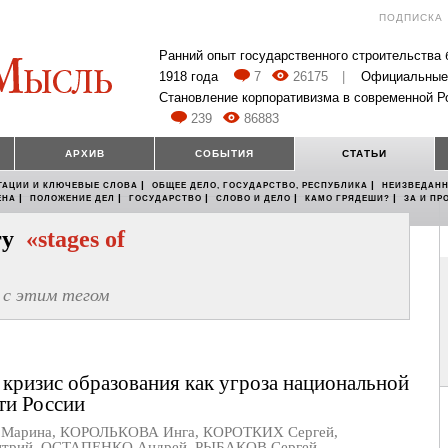
ПОДПИСКА
Ранний опыт государственного строительства
1918 года
7
26175
|
Официальные
Становление корпоративизма в современной Р
239
86883
АРХИВ
СОБЫТИЯ
СТАТЬИ
|
|
ТАЦИИ И КЛЮЧЕВЫЕ СЛОВА
ОБЩЕЕ ДЕЛО, ГОСУДАРСТВО, РЕСПУБЛИКА
НЕИЗВЕДАНН
|
|
|
|
|
ЕНА
ПОЛОЖЕНИЕ ДЕЛ
ГОСУДАРСТВО
СЛОВО И ДЕЛО
КАМО ГРЯДЕШИ?
ЗА И ПР
егу
«stages of
с этим тегом
кризис образования как угроза национальной
ти России
Марина
,
КОРОЛЬКОВА Инга
,
КОРОТКИХ Сергей
,
трий
,
ОСТАПЕНКО Андрей
,
РЫБАКОВ Сергей
,