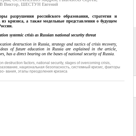
 Виктор
,
ШЕСТУН Евгений
ры разрушения российского образования, стратегия и
 из кризиса, а также модельные представления о будущем
России.
tion systemic crisis as Russian national security threat
cation destruction in Russia, strategy and tactics of crisis recovery,
deas of future education in Russia are explained in the article,
rs, has a direct bearing on the bases of national security of Russia.
on destruction factors
,
national security
,
stages of overcoming crisis
,
разование
,
национальная безопасность
,
системный кризис
,
факторы
зо- вания
,
этапы преодоления кризиса