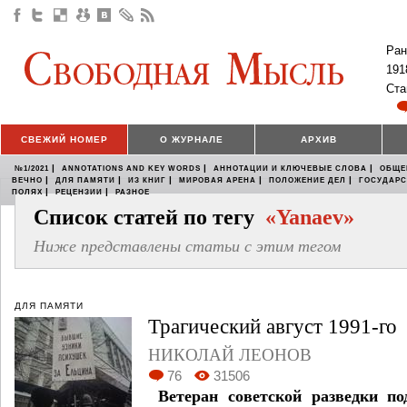
Ран
191
Ста
СВЕЖИЙ НОМЕР
О ЖУРНАЛЕ
АРХИВ
|
|
|
№1/2021
ANNOTATIONS AND KEY WORDS
АННОТАЦИИ И КЛЮЧЕВЫЕ СЛОВА
ОБЩЕ
|
|
|
|
|
ВЕЧНО
ДЛЯ ПАМЯТИ
ИЗ КНИГ
МИРОВАЯ АРЕНА
ПОЛОЖЕНИЕ ДЕЛ
ГОСУДАР
|
|
ПОЛЯХ
РЕЦЕНЗИИ
РАЗНОЕ
Список статей по тегу
«Yanaev»
Ниже представлены статьи с этим тегом
ДЛЯ ПАМЯТИ
Трагический август 1991-го
НИКОЛАЙ ЛЕОНОВ
76
31506
Ветеран советской разведки по