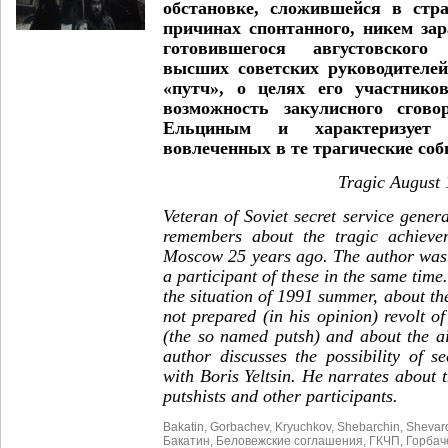
обстановке, сложившейся в стра
причинах спонтанного, никем зар
готовившегося августовског
высших советских руководителей
«путч», о целях его участнико
возможность закулисного сгов
Ельциным и характеризует 
вовлеченных в те трагические соб
Tragic August
Veteran of Soviet secret service gener
remembers about the tragic achieve
Moscow 25 years ago. The author was 
a participant of these in the same time
the situation of 1991 summer, about t
not prepared (in his opinion) revolt of
(the so named putsh) and about the ai
author discusses the possibility of s
with Boris Yeltsin. He narrates about t
putshists and other participants.
Bakatin
,
Gorbachev
,
Kryuchkov
,
Shebarchin
,
Shevar
Бакатин
,
Беловежские соглашения
,
ГКЧП
,
Горбач