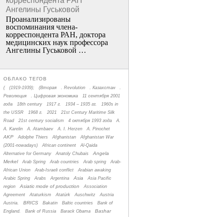
корреспондента РАН
Ангелины Гуськовой
Проанализированы
воспоминания члена­
корреспондента РАН, доктора
медицинских наук профессора
Ангелины Гуськовой …
ОБЛАКО ТЕГОВ
(
(1919-1939);
(Вторая
. Revolution
. Казахстан
.
Революция
. Цифровая экономика
11 сентября 2001
года
18th century
1917 г.
1934 – 1935 гг.
1960s in
the USSR
1968 г.
2021
21st Century Maritime Silk
Road
21st century socialism
4 октября 1993 года
A.
A. Karelin
A. Atambaev
A. I. Herzen
A. Pinochet
AKP
Adolphe Thiers
Afghanistan
Afghanistan War
(2001-nowadays)
African continent
Al-Qaida
Angela
Alternative for Germany
Anatoly Chubais
Merkel
Arab Spring
Arab countries
Arab spring
Arab-
African Union
Arab-Israeli conflict
Arabian awaking
Asia
Arabic Spring
Arabs
Argentina
Asia Pacific
Asiatic mode of production
region
Association
Agreement
Ataturkism
Atatürk
Auschwitz
Austria
BRICS
Austria.
Bakatin
Baltic countries
Bank of
Bashar
England.
Bank of Russia
Barack Obama