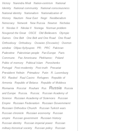
Victory
Narendra Modi
Nation-centrism
National
Identity
National community
National consciousness
National identity
Nationalism
Nationalization of
Nazism
History
Near East
Negri
Neoliberalism
Netocracy
Network
New Russia
Newton
Nicholas
II
Nicolas II
Nikolai II
Noriega
Norman problem
Old Believers
Novgorod the Great
OSCE
Olympic
Games
One Belt
One Belt and One Road
One Road
Orthodoxy
Orthodoxy.
Osowiec (Ossowitz)
Overton
window
Oбраз будущего
PR;
PRC
Pakistan
Palestine
Palestinian people
Pan-Europe
Paris
Commune.
Pax Americana
Plekhanov;
Poland
Politic of memory
Political Islam
Poroshenko
Portugal
Post-modernity
Post-truth
Precariat
President Yeltsin
Primakov
Putin
R. Luxemburg
Raskol
R3
Raul Castro
Refugees
Republic of
Armenia
Republic of Belarus
Republic of Moldova
Russia
Romania
Rosstat
Rouhani
Rus
Russia
and Europe
Russia.
Russia;
Russian Academy of
Russian Academy of Sciences
Science
Russian
Russian Federation
Russian Government
Empire
Russian Orthodox Church
Russian Turkish wars
Russian economy
Russian chronicle
Russian
Russian history
empire
Russian government
Russian identity
Russian imperial power
Russian
military-historical society
Russian policy
Russian