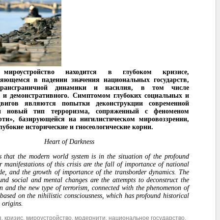
 мироустройство находится в глубоком кризисе,
яющемся в падении значения национальных государств,
рансграничной динамики и насилия, в том числе
о и демонстративного. Симптомом глубоких социальных и
двигов являются попытки деконструкции современной
и новый тип терроризма, сопряженный с феноменом
рти», базирующейся на нигилистическом мировоззрении,
лубокие исторические и гносеологические корни.
Heart of Darkness
 that the modern world system is in the situation of the profound
or manifestations of this crisis are the fall of importance of national
ide, and the growth of importance of the transborder dynamics. The
nd social and mental changes are the attempts to deconstruct the
on and the new type of terrorism, connected with the phenomenon of
based on the nihilistic consciousness, which has profound historical
 origins.
я
,
кризис
,
мироустройство
,
модернити
,
национальное государство
,