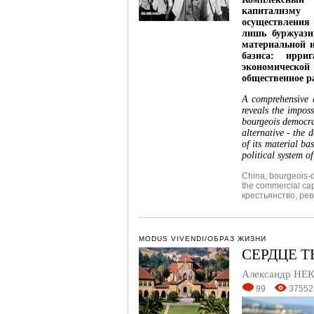
капитализму 
осуществления
лишь буржуази
материальной и
базиса: ирри
экономической
общественное р
A comprehensive a
reveals the impos
bourgeois democrat
alternative - the 
of its material ba
political system o
China
,
bourgeois-d
the commercial cap
крестьянство
,
рев
MODUS VIVENDI/ОБРАЗ ЖИЗНИ
СЕРДЦЕ 
Александр НЕ
99
37552