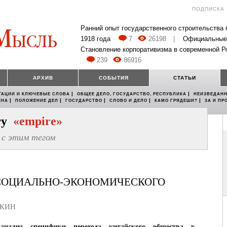
ПОДПИСКА
Ранний опыт государственного строительства
1918 года
7
26198
|
Официальные
Становление корпоративизма в современной Р
239
86916
АРХИВ
СОБЫТИЯ
СТАТЬИ
|
|
ТАЦИИ И КЛЮЧЕВЫЕ СЛОВА
ОБЩЕЕ ДЕЛО, ГОСУДАРСТВО, РЕСПУБЛИКА
НЕИЗВЕДАНН
|
|
|
|
|
ЕНА
ПОЛОЖЕНИЕ ДЕЛ
ГОСУДАРСТВО
СЛОВО И ДЕЛО
КАМО ГРЯДЕШИ?
ЗА И ПР
егу
«empire»
с этим тегом
СОЦИАЛЬНО-ЭКОНОМИЧЕСКОГО
ОКИН
анализ специфики перехода китайского общества к