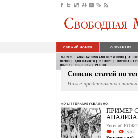
СВЕЖИЙ НОМЕР
О ЖУРНАЛЕ
|
|
№1/2021
ANNOTATIONS AND KEY WORDS
АННО
|
|
|
ВЕЧНО
ДЛЯ ПАМЯТИ
ИЗ КНИГ
МИРОВАЯ АР
|
|
ПОЛЯХ
РЕЦЕНЗИИ
РАЗНОЕ
Список статей по т
Ниже представлены статьи 
AD LITTERAM/БУКВАЛЬНО
ПРИМЕР 
АНАЛИЗА
Евгений КОЖ
1
15208
Комплексный 