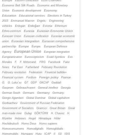
Europe
Eastern civilization
Echo Chambers
Economic Belt Silk Roads
Economic and Monetary
Economy
Union
Economic development
Education
Educational services
Elections in Turkey
2015
Emmanuel Macron
Engels;
Engineering
Erdoğan
vehicles
Erdogan
Estonia
Ethereum
Eurasia
Eurasian Economic Union
Ethno-centrism
Eurasian Union
Eurasian civilization
Eurasian economic
Eurasian integration
union
Euroasian comprehensive
Europe
partnership
Europe.
European Defence
European Union
Agency
European integration
Europeanization
Euroscepticism
Evald Ilyenkov
Evo
Morales
F.
F. Mitterrand.
FRG
Facebook
Fake
News
Far East
Fatherland
February Revolution
February revolution
Federation
Financial bubble»
Foreign policy
France
Financial system
Fordism
G.
G. Luka´sc
G7
GDP
GKChP
Gaddafi
Gasprom
Gebrauchswert
General intellect
Georgia
Germany
German South
Germans
Germany.
Giorgio Agamben
Global Dominat
Global capitalism
Gorbachev
Government of Russian Federation
Government of Socialists
Gramsci
Great Britain
Great
man-made river
Gulag
GÖKTÜRK
H. Chavez
H.
Himalaya
Münkler
Hebrews
Hegel
Hitler
Hochdeutsch
Homo Deus
Homo sapiens
Homoconsumens
Homodigitalis
Homoglobalis
Hungary
Homomobilis
Hutu
ICAP
II
ISI
ISIS