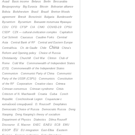
Asad
Basic income
Belarus
Berlin
Bessarabia
Bezpopovtsy
Big Eurasia
Bitcoin
Bolivarian alliance
Bolshevism
Brazil
Bolivia
Brasil
Bretton Woods
Brexit
agreement
Brzezinski
Bulgaria
Bundeswehr
Byzantism
Byzantium
Bнешняя политика Франции
COVID-19
CDU
CFD
CFSP
CIA
CNKI
CPSU
CSDP
CZК — cultural-zivilization complex
Capitalism
Central
Carl Schmitt
Caucasus
Caudine Forks
Asia
Central Bank of RF
Central and Eastern Europe
China
CentralAsia.
Ch. de Gaulle
Chile
China's
Reform and Opening policy
Choice of Russia
Christianity
Churchill
Civil War
Clinton
Club of
Rome
Cold War
Commonwealth of Independent States
(CIS)
Commonwealth of the Independent States
Communism
Communist Party of China
Communist
Party of the USSR (CSPU)
Communists
Constitution
Crimea
of the RF
Corporatism
Creative class
Crisis
Crimean consensus
Crimean syndrome
Cuba
Criticism of N. Machiavelli
Croatia
Czech
Republic
Czechoslovak Legion
Cоциализм с
китайской спецификой
D. Rousseff
Deepfakes
Democratic Choice of Russia
Democratic Russia
Deng
Xiaoping
Deng Xiaoping's theory of socialism
Department of Physics
Dialectics
Dilma Rouseff
EAEU
Discourse
E. Macron
EAEC
ECB
EMU
EU
ESOP
Eastern
EU integration
East-Elbia