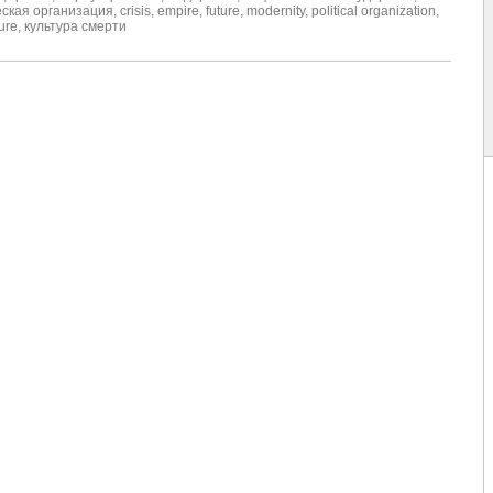
ская организация
,
crisis
,
empire
,
future
,
modernity
,
political organization
,
ure
,
культура смерти