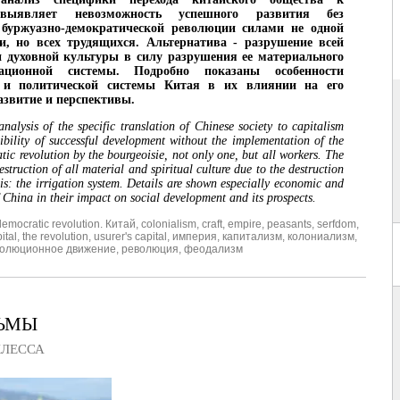
выявляет невозможность успешного развития без
 буржуазно-демократической революции силами не одной
и, но всех трудящихся. Альтернатива - разрушение всей
 духовной культуры в силу разрушения ее материального
гационной системы. Подробно показаны особенности
 и политической системы Китая в их влиянии на его
азвитие и перспективы.
nalysis of the specific translation of Chinese society to capitalism
sibility of successful development without the implementation of the
ic revolution by the bourgeoisie, not only one, but all workers. The
destruction of all material and spiritual culture due to the destruction
sis: the irrigation system. Details are shown especially economic and
f China in their impact on social development and its prospects.
emocratic revolution. Китай
,
colonialism
,
craft
,
empire
,
peasants
,
serfdom
,
ital
,
the revolution
,
usurer's capital
,
империя
,
капитализм
,
колониализм
,
олюционное движение
,
революция
,
феодализм
ТЬМЫ
КЛЕССА