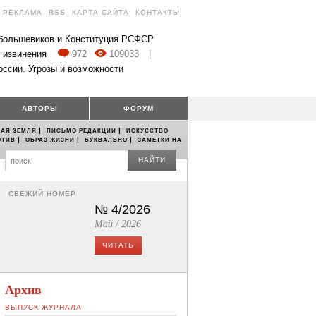
РЕКЛАМА
RSS
КАРТА САЙТА
КОНТАКТЫ
 большевиков и Конституция РСФСР
 извинения
972
109033
|
оссии. Угрозы и возможности
АВТОРЫ
ФОРУМ
|
|
АЯ ЗЕМЛЯ
ПИСЬМО РЕДАКЦИИ
ИСКУССТВО
|
|
|
ОТИВ
ОБРАЗ ЖИЗНИ
БУКВАЛЬНО
ЗАМЕТКИ НА
НАЙТИ
СВЕЖИЙ НОМЕР
№ 4/2026
Май / 2026
ЧИТАТЬ
Архив
ВЫПУСК ЖУРНАЛА