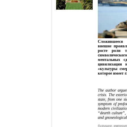
Сложившееся
внешне проявл
росте роли т
символическог
ментальных с
цивилизации 
«культуры сме
которое имеет г
The author argues
crisis. The exteri
state, from one s
symptom of profou
modern civilizati
“dearth culture”, 
and gnoseological
будущее
,
импери