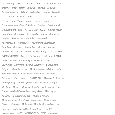
Iran
India
Internet
IT
Identity
Iran-Armenia gas
Iraq
Islam
pipeline
Islamic Republic
Islamic
Israel
fundamentalism
Islamist radicalism
Israelis
Japan
J.
J. Bush
JCPOA
JDP
JSC
Jean
Renoir
Jean-Claude Juncker
Jews
Joint
Comprehensive Plan of Actions
Jordan
Justice and
KGB
Development Party
K.
K. Marx
Kaluga region
Karl Marx
Kerensky
Key words: Russia
Key words:
conflict
Keynesian economics
Keywords:
neoliberalism
Komsomol
Konstantin Sergeevich
Aksakov
Kornilov.
Kryuchkov
Kurdish national
Kurds
movement
Kuriles island
Kyrgyzstan
LIBRE
Latin America
Lenin
Lebanon
Latvia
Left turn
Lenin's place in the history of Marxism
Lenin;
Liberalism
Leningrad
Leninism
Leonid Brezhnev
Libya
Lula
Maidan
Lithuania
M. A. Lifshitz
Mao
Zedong's theory of the New Democracy
Marshal
Marxism
Pilsudski
Marx
Marx;
Marxism”
Marxist
anthropology
Marxist philosophy
Marxist theory of
Mexico
Middle East
ideology
Media
Miguel Diaz-
Canel
Mikhail Gorbachev
Milyukov;
Ministry of
Finance
Modern Marxism
Modern Russia
Moldova
Modernization
Monarchy
Mondragon
Group
Moscow
Multitude
Muslim Brotherhood
N.
NATO
Bukharin
NBIC-technologies
NBIC-
технологии
NEP
NORDEFCO
NSR
Name of