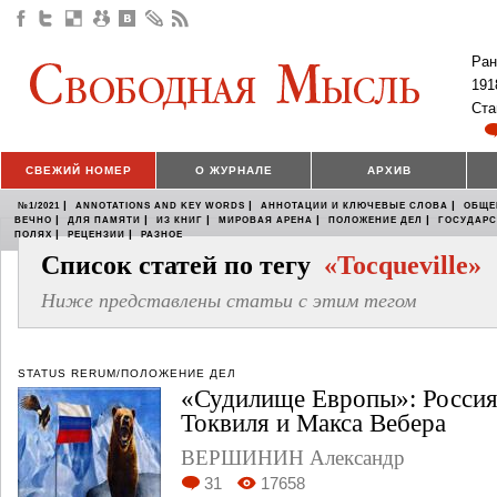
Ран
191
Ста
СВЕЖИЙ НОМЕР
О ЖУРНАЛЕ
АРХИВ
|
|
|
№1/2021
ANNOTATIONS AND KEY WORDS
АННОТАЦИИ И КЛЮЧЕВЫЕ СЛОВА
ОБЩЕ
|
|
|
|
|
ВЕЧНО
ДЛЯ ПАМЯТИ
ИЗ КНИГ
МИРОВАЯ АРЕНА
ПОЛОЖЕНИЕ ДЕЛ
ГОСУДАР
|
|
ПОЛЯХ
РЕЦЕНЗИИ
РАЗНОЕ
Список статей по тегу
«Tocqueville»
Ниже представлены статьи с этим тегом
STATUS RERUM/ПОЛОЖЕНИЕ ДЕЛ
«Судилище Европы»: Россия 
Токвиля и Макса Вебера
ВЕРШИНИН Александр
31
17658