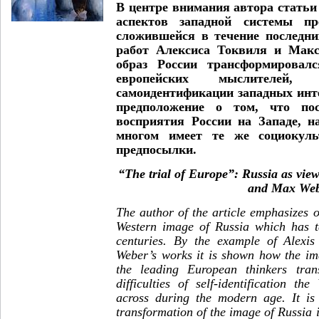
В центре внимания автора статьи
аспектов западной системы пр
сложившейся в течение последни
работ Алексиса Токвиля и Макс
образ России трансформировал
европейских мыслителей,
самоидентификации западных инт
предположение о том, что пос
восприятия России на Западе, н
многом имеет те же социокуль
предпосылки.
“The trial of Europe”: Russia as view
and Max We
The author of the article emphasizes o
Western image of Russia which has t
centuries. By the example of Alexis
Weber’s works it is shown how the im
the leading European thinkers tran
difficulties of self-identification th
across during the modern age. It is
transformation of the image of Russia 