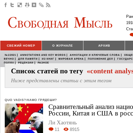
Ран
191
Ста
СВЕЖИЙ НОМЕР
О ЖУРНАЛЕ
АРХИВ
|
|
|
№1/2021
ANNOTATIONS AND KEY WORDS
АННОТАЦИИ И КЛЮЧЕВЫЕ СЛОВА
ОБЩЕ
|
|
|
|
|
ВЕЧНО
ДЛЯ ПАМЯТИ
ИЗ КНИГ
МИРОВАЯ АРЕНА
ПОЛОЖЕНИЕ ДЕЛ
ГОСУДАР
|
|
ПОЛЯХ
РЕЦЕНЗИИ
РАЗНОЕ
Список статей по тегу
«content analys
Ниже представлены статьи с этим тегом
QUO VADIS?/КАМО ГРЯДЕШИ?
Сравнительный анализ наци
России, Китая и США в росс
Ли Хаотянь
11
8915