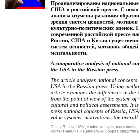
Проанализированы национальные 
США в российской прессе. С помо
анализа изучены различия образов
зрения систем ценностей, мотивов
культурно-политических оценок. П
современной российской прессе н
России, США и Китая существенн
систем ценностей, мотивов, общей
ментальности.
A comparative analysis of national co
the USA in the Russian press
The article analyzes national concepts
USA in the Russian press. Using method
article examines the differences in the
from the point of view of the system of
cultural and political assessments. It i
press national concepts of Russia, USA
value systems, motivations, the overall
China
,
Russia
,
USA.
,
content analysis
,
mass media
,
контент-анализ
,
национальный образ
,
средства 