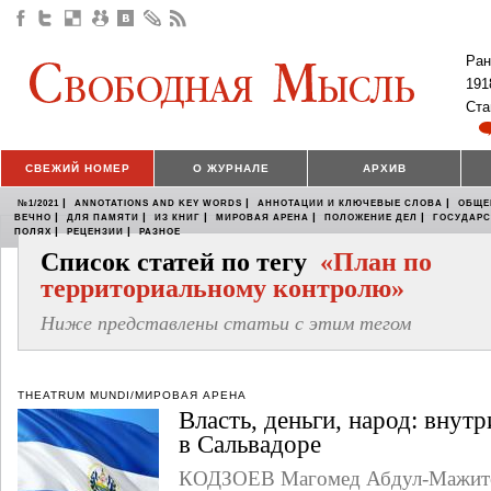
Ран
191
Ста
СВЕЖИЙ НОМЕР
О ЖУРНАЛЕ
АРХИВ
|
|
|
№1/2021
ANNOTATIONS AND KEY WORDS
АННОТАЦИИ И КЛЮЧЕВЫЕ СЛОВА
ОБЩЕ
|
|
|
|
|
ВЕЧНО
ДЛЯ ПАМЯТИ
ИЗ КНИГ
МИРОВАЯ АРЕНА
ПОЛОЖЕНИЕ ДЕЛ
ГОСУДАР
|
|
ПОЛЯХ
РЕЦЕНЗИИ
РАЗНОЕ
Список статей по тегу
«План по
территориальному контролю»
Ниже представлены статьи с этим тегом
THEATRUM MUNDI/МИРОВАЯ АРЕНА
Власть, деньги, народ: внут
в Сальвадоре
КОДЗОЕВ Магомед Абдул-Мажит