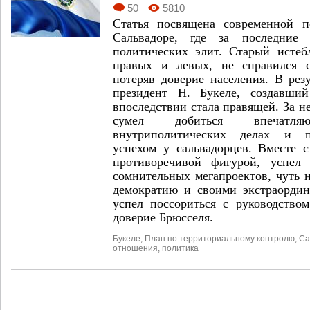
50
5810
Статья посвящена современной п
Сальвадоре, где за последние
политических элит. Старый исте
правых и левых, не справился 
потеряв доверие населения. В резу
президент Н. Букеле, создавши
впоследствии стала правящей. За н
сумел добиться впечатл
внутриполитических делах и п
успехом у сальвадорцев. Вместе с
противоречивой фигурой, успел 
сомнительных мегапроектов, чуть 
демократию и своими экстраорди
успел поссориться с руководство
доверие Брюсселя.
Букеле
,
План по территориальному контролю
,
Са
отношения
,
политика