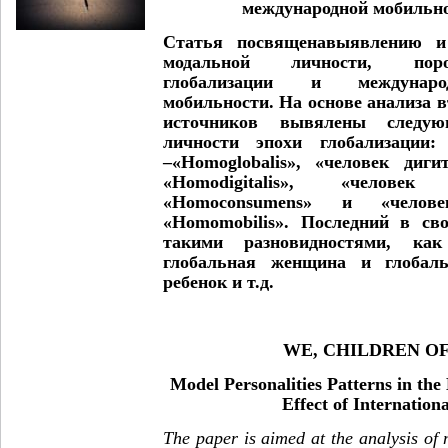
международной мобильно
Статья посвящена
выявлению и
модальной личности, пор
глобализации и международ
мобильности.
На основе анализа 
источников вывялены след
личности эпохи глобализации:
«
–
«
Homoglobalis
», «человек диги
«
Homodigitalis
»,
«челове
«
Homoconsumens
»
и «челов
«
Homomobilis
». Последний в св
такими разновидностями, как
глобальная женщина и глобаль
ребенок и т.д.
WE, CHILDREN O
Model Personalities Patterns in the
Effect of Internation
The paper is aimed at the analysis of 