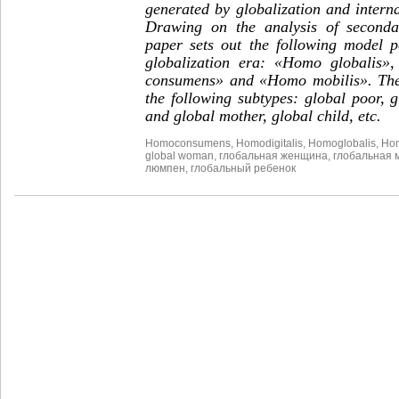
generated by globalization and intern
Drawing on the analysis of secondar
paper sets out the following model pe
globalization era: «Homo globalis»
consumens» and «Homo mobilis». The 
the following subtypes: global poor, 
and global mother, global child, etc.
Homoconsumens
,
Homodigitalis
,
Homoglobalis
,
Hom
global woman
,
глобальная женщина
,
глобальная 
люмпен
,
глобальный ребенок