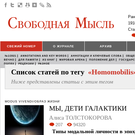
Ран
191
Ста
СВЕЖИЙ НОМЕР
О ЖУРНАЛЕ
АРХИВ
|
|
|
№1/2021
ANNOTATIONS AND KEY WORDS
АННОТАЦИИ И КЛЮЧЕВЫЕ СЛОВА
ОБЩЕ
|
|
|
|
|
ВЕЧНО
ДЛЯ ПАМЯТИ
ИЗ КНИГ
МИРОВАЯ АРЕНА
ПОЛОЖЕНИЕ ДЕЛ
ГОСУДАР
|
|
ПОЛЯХ
РЕЦЕНЗИИ
РАЗНОЕ
Список статей по тегу
«Homomobilis
Ниже представлены статьи с этим тегом
MODUS VIVENDI/ОБРАЗ ЖИЗНИ
МЫ, ДЕТИ ГАЛАКТИКИ
Алиса ТОЛСТОКОРОВА
207
94320
Типы модальной личности в эпох