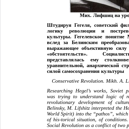
Мих. Лифшиц на уро
Штудируя Гегеля, советский фи
логику революции и пострев
культуры. Гегелевское понятие
вслед за Белинским преобразов
выражающее объективную силу и
«обстоятельств». Социалис
представлялась ему столкнове
уравнительной, анархической ст
силой самосохранения культуры
Conservative Revolution. Mikh. A. Li
Researching Hegel’s works, Soviet ph
was trying to understand logic of r
revolutionary development of cultur
Belinsky, M. Lifshitz interpreted the He
World Spirit) into the “pathos”, which 
of his-torical situation, of conditions
Social Revolution as a conflict of two 