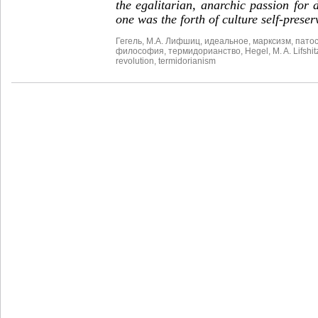
the egalitarian, anarchic passion for 
one was the forth of culture self-preser
Гегель
,
М.А. Лифшиц
,
идеальное
,
марксизм
,
пато
философия
,
термидорианство
,
Hegel
,
M. A. Lifshit
revolution
,
termidorianism