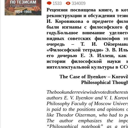
1533
334009
Рецензия посвящена книге, в ко
реконструкции и обсуждения тезис
И. Коровикова о предмете фило
были изгнаны с философского 
году.Большое внимание уделяе
видных советских философов эт
очередь – Т. И. Ойзермана
«Философской тетради» Э. В. Ил
его дочерью Е. Э. Иллеш, как
истории философской науки и
интеллектуальной культуры в ССС
The Case of Ilyenkov – Korovi
Philosophical Thoug
The
book
under
review
is
devoted
to
the
rest
authors E. V. Ilyenkov and V. I.
Korov
Philosophy Faculty of Moscow Universi
is paid to the positions and opinions 
like Theodor Oizerman, who had to par
The author emphasizes the impo
“Philosophical notebook” as a pri