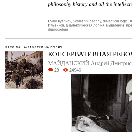
philosophy history and all the intellect
Evald Ilyenkov
,
Soviet philosophy
,
dialectical logic
,
s
Ильенков
,
диалектическая логика
,
мышление
,
пр
философия
MARGINALIA/ЗАМЕТКИ НА ПОЛЯХ
КОНСЕРВАТИВНАЯ РЕВО
МАЙДАНСКИЙ Андрей Дмитрие
28
24946