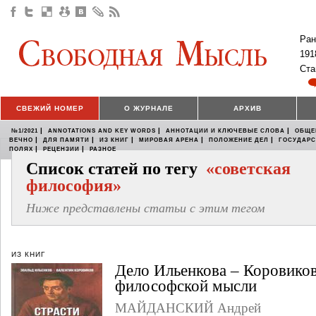
Ран
191
Ста
СВЕЖИЙ НОМЕР
О ЖУРНАЛЕ
АРХИВ
|
|
|
№1/2021
ANNOTATIONS AND KEY WORDS
АННОТАЦИИ И КЛЮЧЕВЫЕ СЛОВА
ОБЩЕ
|
|
|
|
|
ВЕЧНО
ДЛЯ ПАМЯТИ
ИЗ КНИГ
МИРОВАЯ АРЕНА
ПОЛОЖЕНИЕ ДЕЛ
ГОСУДАР
|
|
ПОЛЯХ
РЕЦЕНЗИИ
РАЗНОЕ
Список статей по тегу
«советская
философия»
Ниже представлены статьи с этим тегом
ИЗ КНИГ
Дело Ильенкова – Коровиков
философской мысли
МАЙДАНСКИЙ Андрей