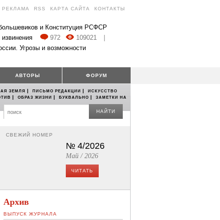
РЕКЛАМА
RSS
КАРТА САЙТА
КОНТАКТЫ
 большевиков и Конституция РСФСР
 извинения
972
109021
|
оссии. Угрозы и возможности
АВТОРЫ
ФОРУМ
|
|
АЯ ЗЕМЛЯ
ПИСЬМО РЕДАКЦИИ
ИСКУССТВО
|
|
|
ОТИВ
ОБРАЗ ЖИЗНИ
БУКВАЛЬНО
ЗАМЕТКИ НА
НАЙТИ
СВЕЖИЙ НОМЕР
№ 4/2026
Май / 2026
ЧИТАТЬ
Архив
ВЫПУСК ЖУРНАЛА