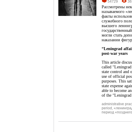
54729
36
Рассмотрены нек
называемого «ле
факты использов
служебного поло
высшего ленингр
государственный
могли стать доп
наказании фигур
“Leningrad affair
post-war years
This article discu
called “Leningrad 
state control and 
use of official po
purposes. This sat
state expense aga
able to become an 
of the “Leningrad 
administrative prac
period
,
«ленингра
период «позднег