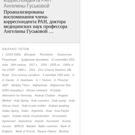
корреспондента РАН
Ангелины Гуськовой
Проанализированы
воспоминания члена­
корреспондента РАН, доктора
медицинских наук профессора
Ангелины Гуськовой …
ОБЛАКО ТЕГОВ
(
(1919-1939);
(Вторая
. Revolution
. Казахстан
.
Революция
. Цифровая экономика
11 сентября 2001
года
18th century
1917 г.
1934 – 1935 гг.
1960s in
the USSR
1968 г.
2021
21st Century Maritime Silk
Road
21st century socialism
4 октября 1993 года
A.
A. Karelin
A. Atambaev
A. I. Herzen
A. Pinochet
AKP
Adolphe Thiers
Afghanistan
Afghanistan War
(2001-nowadays)
African continent
Al-Qaida
Angela
Alternative for Germany
Anatoly Chubais
Merkel
Arab Spring
Arab countries
Arab spring
Arab-
African Union
Arab-Israeli conflict
Arabian awaking
Asia
Arabic Spring
Arabs
Argentina
Asia Pacific
Asiatic mode of production
region
Association
Agreement
Ataturkism
Atatürk
Auschwitz
Austria
BRICS
Austria.
Bakatin
Baltic countries
Bank of
Bashar
England.
Bank of Russia
Barack Obama