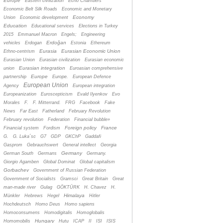
Europe
Eastern civilization
Echo Chambers
Economic Belt Silk Roads
Economic and Monetary
Economy
Union
Economic development
Education
Educational services
Elections in Turkey
2015
Emmanuel Macron
Engels;
Engineering
Erdoğan
vehicles
Erdogan
Estonia
Ethereum
Eurasia
Eurasian Economic Union
Ethno-centrism
Eurasian Union
Eurasian civilization
Eurasian economic
Eurasian integration
union
Euroasian comprehensive
Europe
partnership
Europe.
European Defence
European Union
Agency
European integration
Europeanization
Euroscepticism
Evald Ilyenkov
Evo
Morales
F.
F. Mitterrand.
FRG
Facebook
Fake
News
Far East
Fatherland
February Revolution
February revolution
Federation
Financial bubble»
Foreign policy
France
Financial system
Fordism
G.
G. Luka´sc
G7
GDP
GKChP
Gaddafi
Gasprom
Gebrauchswert
General intellect
Georgia
Germany
German South
Germans
Germany.
Giorgio Agamben
Global Dominat
Global capitalism
Gorbachev
Government of Russian Federation
Government of Socialists
Gramsci
Great Britain
Great
man-made river
Gulag
GÖKTÜRK
H. Chavez
H.
Himalaya
Münkler
Hebrews
Hegel
Hitler
Hochdeutsch
Homo Deus
Homo sapiens
Homoconsumens
Homodigitalis
Homoglobalis
Hungary
Homomobilis
Hutu
ICAP
II
ISI
ISIS