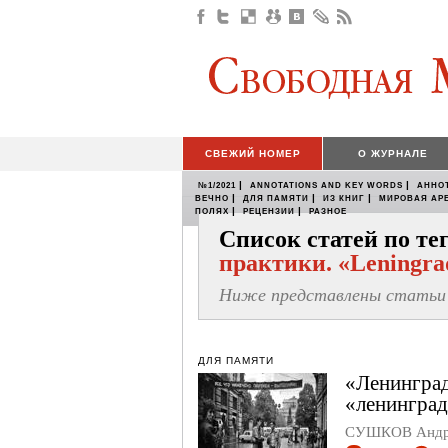
СВЕЖИЙ НОМЕР
О ЖУРНАЛЕ
|
|
№1/2021
ANNOTATIONS AND KEY WORDS
АННО
|
|
|
ВЕЧНО
ДЛЯ ПАМЯТИ
ИЗ КНИГ
МИРОВАЯ АР
|
|
ПОЛЯХ
РЕЦЕНЗИИ
РАЗНОЕ
Список статей по т
практики. «Leningrad
Ниже представлены статьи 
ДЛЯ ПАМЯТИ
«Ленинград
«ленинград
СУШКОВ Андре