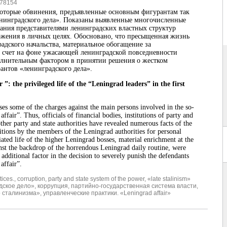
78154
оторые обвинения, предъявленные основным фигурантам так
нинградского дела». Показаны выявленные многочисленные
ания представителями ленинградских властных структур
жения в личных целях. Обосновано, что пресыщенная жизнь
адского начальства, материальное обогащение за
 счет на фоне ужасающей ленинградской повседневности
олнительным фактором в принятии решения о жестком
антов «ленинградского дела».
 ”: the privileged life of the “Leningrad leaders” in the first
sses some of the charges against the main persons involved in the so-
affair”. Thus, officials of financial bodies, institutions of party and
other party and state authorities have revealed numerous facts of the
sitions by the members of the Leningrad authorities for personal
iated life of the higher Leningrad bosses, material enrichment at the
inst the backdrop of the horrendous Leningrad
daily routine, were
additional factor in the decision to severely punish the defendants
affair”.
tices.
,
corruption
,
party and state system of the power
,
«late stalinism»
дское дело»
,
коррупция
,
партийно-государственная система власти
,
о сталинизма»
,
управленческие практики. «Leningrad affair»