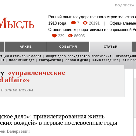
ПОДПИСКА
Ранний опыт государственного строительства
1918 года
7
26191
|
Официальные
Становление корпоративизма в современной Р
239
86905
АРХИВ
СОБЫТИЯ
СТАТЬИ
|
|
ТАЦИИ И КЛЮЧЕВЫЕ СЛОВА
ОБЩЕЕ ДЕЛО, ГОСУДАРСТВО, РЕСПУБЛИКА
НЕИЗВЕДАНН
|
|
|
|
|
ЕНА
ПОЛОЖЕНИЕ ДЕЛ
ГОСУДАРСТВО
СЛОВО И ДЕЛО
КАМО ГРЯДЕШИ?
ЗА И ПР
егу
«управленческие
 affair»»
с этим тегом
ское дело»: привилегированная жизнь
ских вождей» в первые послевоенные годы
й Валерьевич