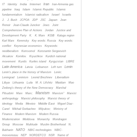
Iran
India
Internet
IT
Identity
Iran-Armenia gas
Iraq
Islam
pipeline
Islamic Republic
Islamic
Israel
fundamentalism
Islamist radicalism
Israelis
Japan
J.
J. Bush
JCPOA
JDP
JSC
Jean
Renoir
Jean-Claude Juncker
Jews
Joint
Comprehensive Plan of Actions
Jordan
Justice and
KGB
Development Party
K.
K. Marx
Kaluga region
Karl Marx
Kerensky
Key words: Russia
Key words:
conflict
Keynesian economics
Keywords:
neoliberalism
Komsomol
Konstantin Sergeevich
Aksakov
Kornilov.
Kryuchkov
Kurdish national
Kurds
movement
Kuriles island
Kyrgyzstan
LIBRE
Latin America
Lenin
Lebanon
Latvia
Left turn
Lenin's place in the history of Marxism
Lenin;
Liberalism
Leningrad
Leninism
Leonid Brezhnev
Libya
Lula
Maidan
Lithuania
M. A. Lifshitz
Mao
Zedong's theory of the New Democracy
Marshal
Marxism
Pilsudski
Marx
Marx;
Marxism”
Marxist
anthropology
Marxist philosophy
Marxist theory of
Mexico
Middle East
ideology
Media
Miguel Diaz-
Canel
Mikhail Gorbachev
Milyukov;
Ministry of
Finance
Modern Marxism
Modern Russia
Moldova
Modernization
Monarchy
Mondragon
Group
Moscow
Multitude
Muslim Brotherhood
N.
NATO
Bukharin
NBIC-technologies
NBIC-
технологии
NEP
NORDEFCO
NSR
Name of