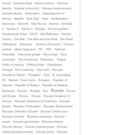
Victory
Narendra Modi
Nation-centrism
National
Identity
National community
National consciousness
National identity
Nationalism
Nationalization of
Nazism
History
Near East
Negri
Neoliberalism
Netocracy
Network
New Russia
Newton
Nicholas
II
Nicolas II
Nikolai II
Noriega
Norman problem
Old Believers
Novgorod the Great
OSCE
Olympic
Games
One Belt
One Belt and One Road
One Road
Orthodoxy
Orthodoxy.
Osowiec (Ossowitz)
Overton
window
Oбраз будущего
PR;
PRC
Pakistan
Palestine
Palestinian people
Pan-Europe
Paris
Commune.
Pax Americana
Plekhanov;
Poland
Politic of memory
Political Islam
Poroshenko
Portugal
Post-modernity
Post-truth
Precariat
President Yeltsin
Primakov
Putin
R. Luxemburg
Raskol
R3
Raul Castro
Refugees
Republic of
Armenia
Republic of Belarus
Republic of Moldova
Russia
Romania
Rosstat
Rouhani
Rus
Russia
and Europe
Russia.
Russia;
Russian Academy of
Russian Academy of Sciences
Science
Russian
Russian Federation
Russian Government
Empire
Russian Orthodox Church
Russian Turkish wars
Russian economy
Russian chronicle
Russian
Russian history
empire
Russian government
Russian identity
Russian imperial power
Russian
military-historical society
Russian policy
Russian