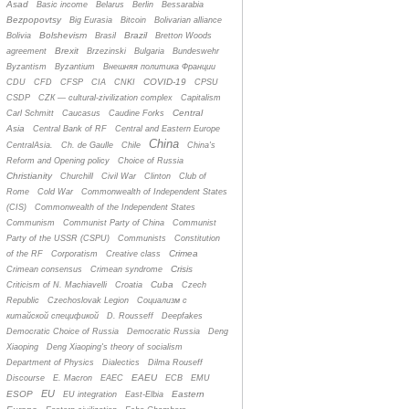
Asad
Basic income
Belarus
Berlin
Bessarabia
Bezpopovtsy
Big Eurasia
Bitcoin
Bolivarian alliance
Bolshevism
Brazil
Bolivia
Brasil
Bretton Woods
Brexit
agreement
Brzezinski
Bulgaria
Bundeswehr
Byzantism
Byzantium
Bнешняя политика Франции
COVID-19
CDU
CFD
CFSP
CIA
CNKI
CPSU
CSDP
CZК — cultural-zivilization complex
Capitalism
Central
Carl Schmitt
Caucasus
Caudine Forks
Asia
Central Bank of RF
Central and Eastern Europe
China
CentralAsia.
Ch. de Gaulle
Chile
China's
Reform and Opening policy
Choice of Russia
Christianity
Churchill
Civil War
Clinton
Club of
Rome
Cold War
Commonwealth of Independent States
(CIS)
Commonwealth of the Independent States
Communism
Communist Party of China
Communist
Party of the USSR (CSPU)
Communists
Constitution
Crimea
of the RF
Corporatism
Creative class
Crisis
Crimean consensus
Crimean syndrome
Cuba
Criticism of N. Machiavelli
Croatia
Czech
Republic
Czechoslovak Legion
Cоциализм с
китайской спецификой
D. Rousseff
Deepfakes
Democratic Choice of Russia
Democratic Russia
Deng
Xiaoping
Deng Xiaoping's theory of socialism
Department of Physics
Dialectics
Dilma Rouseff
EAEU
Discourse
E. Macron
EAEC
ECB
EMU
EU
ESOP
Eastern
EU integration
East-Elbia