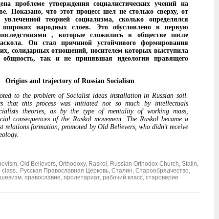
ена проблеме утверждения социалистических учений на
ве. Показано, что этот процесс шел не столько сверху, от
, увлеченной теорией социализма, сколько определялся
 широких народных слоев. Это обусловлено в первую
последствиями , которые сложились в обществе после
раскола. Он стал причиной устойчивого формирования
их, солидарных отношений, носителем которых выступила
я общность, так и не принявшая идеологии правящего
Origins and trajectory of Russian Socialism
oted to the problem of Socialist ideas installation in Russian soil.
 that this process was initiated not so much by intellectuals
cialists theories, as by the type of mentality of working mass,
ocial consequences of the Raskol movement. The Raskol became a
ist relations formation, promoted by Old Believers, who didn’t receive
deology.
hevism
,
Old Believers
,
Orthodoxy
,
Raskol
,
Russian Orthodox Church
,
Stalin
,
 class.
,
Русская Православная Церковь
,
Сталин
,
Старообрядчество
,
ьшевизм
,
православие
,
пролетариат
,
рабочий класс
,
староверие