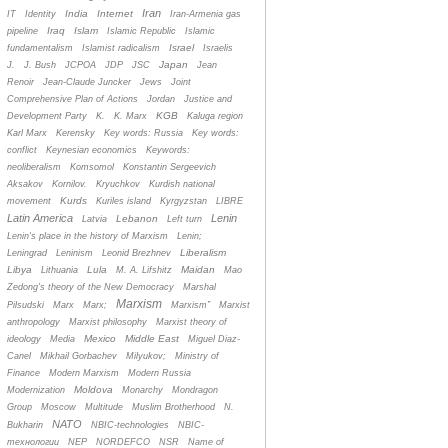
Iran
India
Internet
IT
Identity
Iran-Armenia gas
Iraq
Islam
pipeline
Islamic Republic
Islamic
Israel
fundamentalism
Islamist radicalism
Israelis
Japan
J.
J. Bush
JCPOA
JDP
JSC
Jean
Renoir
Jean-Claude Juncker
Jews
Joint
Comprehensive Plan of Actions
Jordan
Justice and
KGB
Development Party
K.
K. Marx
Kaluga region
Karl Marx
Kerensky
Key words: Russia
Key words:
conflict
Keynesian economics
Keywords:
neoliberalism
Komsomol
Konstantin Sergeevich
Aksakov
Kornilov.
Kryuchkov
Kurdish national
Kurds
movement
Kuriles island
Kyrgyzstan
LIBRE
Latin America
Lenin
Lebanon
Latvia
Left turn
Lenin's place in the history of Marxism
Lenin;
Liberalism
Leningrad
Leninism
Leonid Brezhnev
Libya
Lula
Maidan
Lithuania
M. A. Lifshitz
Mao
Zedong's theory of the New Democracy
Marshal
Marxism
Pilsudski
Marx
Marx;
Marxism”
Marxist
anthropology
Marxist philosophy
Marxist theory of
Mexico
Middle East
ideology
Media
Miguel Diaz-
Canel
Mikhail Gorbachev
Milyukov;
Ministry of
Finance
Modern Marxism
Modern Russia
Moldova
Modernization
Monarchy
Mondragon
Group
Moscow
Multitude
Muslim Brotherhood
N.
NATO
Bukharin
NBIC-technologies
NBIC-
технологии
NEP
NORDEFCO
NSR
Name of