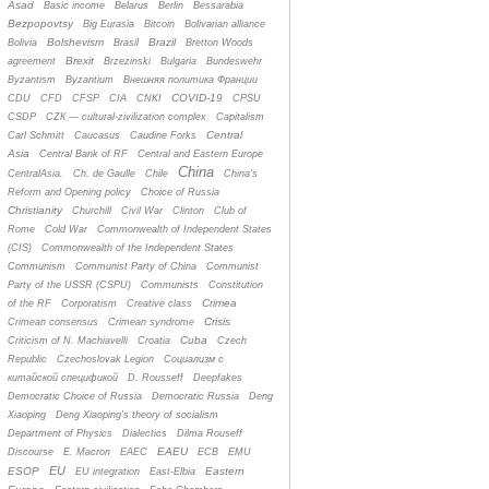
Asad
Basic income
Belarus
Berlin
Bessarabia
Bezpopovtsy
Big Eurasia
Bitcoin
Bolivarian alliance
Bolshevism
Brazil
Bolivia
Brasil
Bretton Woods
Brexit
agreement
Brzezinski
Bulgaria
Bundeswehr
Byzantism
Byzantium
Bнешняя политика Франции
COVID-19
CDU
CFD
CFSP
CIA
CNKI
CPSU
CSDP
CZК — cultural-zivilization complex
Capitalism
Central
Carl Schmitt
Caucasus
Caudine Forks
Asia
Central Bank of RF
Central and Eastern Europe
China
CentralAsia.
Ch. de Gaulle
Chile
China's
Reform and Opening policy
Choice of Russia
Christianity
Churchill
Civil War
Clinton
Club of
Rome
Cold War
Commonwealth of Independent States
(CIS)
Commonwealth of the Independent States
Communism
Communist Party of China
Communist
Party of the USSR (CSPU)
Communists
Constitution
Crimea
of the RF
Corporatism
Creative class
Crisis
Crimean consensus
Crimean syndrome
Cuba
Criticism of N. Machiavelli
Croatia
Czech
Republic
Czechoslovak Legion
Cоциализм с
китайской спецификой
D. Rousseff
Deepfakes
Democratic Choice of Russia
Democratic Russia
Deng
Xiaoping
Deng Xiaoping's theory of socialism
Department of Physics
Dialectics
Dilma Rouseff
EAEU
Discourse
E. Macron
EAEC
ECB
EMU
EU
ESOP
Eastern
EU integration
East-Elbia