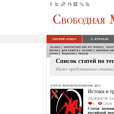
СВЕЖИЙ НОМЕР
О ЖУРНАЛЕ
|
|
№1/2021
ANNOTATIONS AND KEY WORDS
АННО
|
|
|
ВЕЧНО
ДЛЯ ПАМЯТИ
ИЗ КНИГ
МИРОВАЯ АР
|
|
ПОЛЯХ
РЕЦЕНЗИИ
РАЗНОЕ
Список статей по т
Ниже представлены статьи 
STATUS RERUM/ПОЛОЖЕНИЕ ДЕЛ
Истоки и т
ПЫЖИКОВ Алек
6
12508
Статья посвящ
российской поч