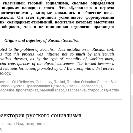
, увлеченной теорией социализма, сколько определялся
 широких народных слоев. Это обусловлено в первую
последствиями , которые сложились в обществе после
раскола. Он стал причиной устойчивого формирования
их, солидарных отношений, носителем которых выступила
я общность, так и не принявшая идеологии правящего
Origins and trajectory of Russian Socialism
oted to the problem of Socialist ideas installation in Russian soil.
 that this process was initiated not so much by intellectuals
cialists theories, as by the type of mentality of working mass,
ocial consequences of the Raskol movement. The Raskol became a
ist relations formation, promoted by Old Believers, who didn’t receive
deology.
hevism
,
Old Believers
,
Orthodoxy
,
Raskol
,
Russian Orthodox Church
,
Stalin
,
 class
,
Русская Православная Церковь
,
Сталин
,
беспоповцы
,
вославие
,
пролетариат
,
рабочий класс
,
староверие
,
старообрядчество
раектория русского социализма
сандр Владимирович
3