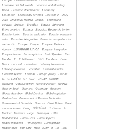
Europe
Eastern civilization
Echo Chambers
Economic Belt Silk Roads
Economic and Monetary
Economy
Union
Economic development
Education
Educational services
Elections in Turkey
2015
Emmanuel Macron
Engels;
Engineering
Erdoğan
vehicles
Erdogan
Estonia
Ethereum
Eurasia
Eurasian Economic Union
Ethno-centrism
Eurasian Union
Eurasian civilization
Eurasian economic
Eurasian integration
union
Euroasian comprehensive
Europe
partnership
Europe.
European Defence
European Union
Agency
European integration
Europeanization
Euroscepticism
Evald Ilyenkov
Evo
Morales
F.
F. Mitterrand.
FRG
Facebook
Fake
News
Far East
Fatherland
February Revolution
February revolution
Federation
Financial bubble»
Foreign policy
France
Financial system
Fordism
G.
G. Luka´sc
G7
GDP
GKChP
Gaddafi
Gasprom
Gebrauchswert
General intellect
Georgia
Germany
German South
Germans
Germany.
Giorgio Agamben
Global Dominat
Global capitalism
Gorbachev
Government of Russian Federation
Government of Socialists
Gramsci
Great Britain
Great
man-made river
Gulag
GÖKTÜRK
H. Chavez
H.
Himalaya
Münkler
Hebrews
Hegel
Hitler
Hochdeutsch
Homo Deus
Homo sapiens
Homoconsumens
Homodigitalis
Homoglobalis
Hungary
Homomobilis
Hutu
ICAP
II
ISI
ISIS