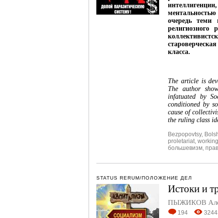
интеллигенции
ментальностью
очередь теми 
религиозного 
коллективистск
староверческа
класса.
The article is dev
The author shows
infatuated by So
conditioned by s
cause of collectiv
the ruling class i
Bezpopovtsy
,
Bols
proletariat
,
working
большевизм
,
пра
STATUS RERUM/ПОЛОЖЕНИЕ ДЕЛ
Истоки и т
ПЫЖИКОВ Алек
194
3244