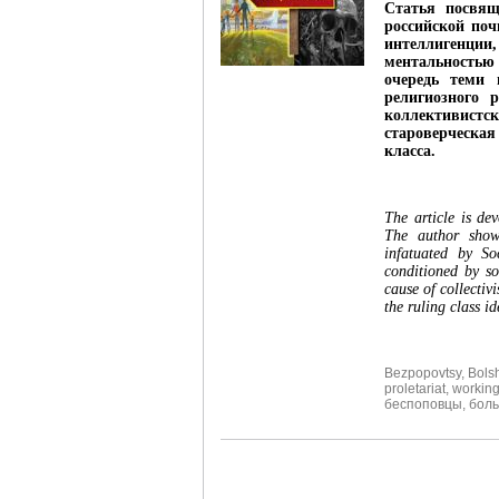
Статья посвящ
российской поч
интеллигенции
ментальностью
очередь теми 
религиозного 
коллективистск
староверческа
класса.
The article is dev
The author shows
infatuated by So
conditioned by s
cause of collectiv
the ruling class i
Bezpopovtsy
,
Bols
proletariat
,
working
беспоповцы
,
бол