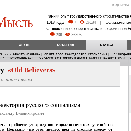
ПОДПИСКА
Ранний опыт государственного строительства
1918 года
7
26184
|
Официальные
Становление корпоративизма в современной Р
239
86895
АРХИВ
СОБЫТИЯ
СТАТЬИ
|
|
ТАЦИИ И КЛЮЧЕВЫЕ СЛОВА
ОБЩЕЕ ДЕЛО, ГОСУДАРСТВО, РЕСПУБЛИКА
НЕИЗВЕДАНН
|
|
|
|
|
ЕНА
ПОЛОЖЕНИЕ ДЕЛ
ГОСУДАРСТВО
СЛОВО И ДЕЛО
КАМО ГРЯДЕШИ?
ЗА И ПР
егу
«Old Believers»
с этим тегом
раектория русского социализма
сандр Владимирович
ена проблеме утверждения социалистических учений на
ве. Показано, что этот процесс шел не столько сверху, от