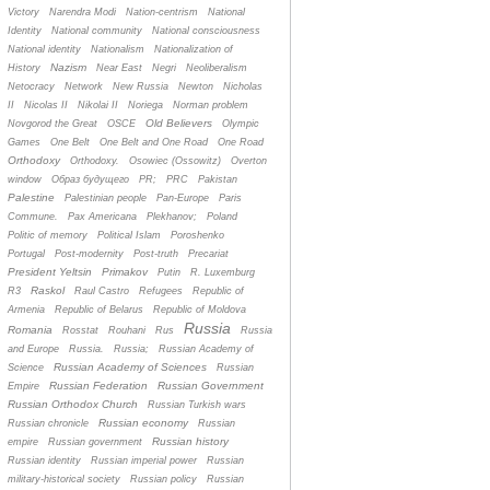
Victory
Narendra Modi
Nation-centrism
National
Identity
National community
National consciousness
National identity
Nationalism
Nationalization of
Nazism
History
Near East
Negri
Neoliberalism
Netocracy
Network
New Russia
Newton
Nicholas
II
Nicolas II
Nikolai II
Noriega
Norman problem
Old Believers
Novgorod the Great
OSCE
Olympic
Games
One Belt
One Belt and One Road
One Road
Orthodoxy
Orthodoxy.
Osowiec (Ossowitz)
Overton
window
Oбраз будущего
PR;
PRC
Pakistan
Palestine
Palestinian people
Pan-Europe
Paris
Commune.
Pax Americana
Plekhanov;
Poland
Politic of memory
Political Islam
Poroshenko
Portugal
Post-modernity
Post-truth
Precariat
President Yeltsin
Primakov
Putin
R. Luxemburg
Raskol
R3
Raul Castro
Refugees
Republic of
Armenia
Republic of Belarus
Republic of Moldova
Russia
Romania
Rosstat
Rouhani
Rus
Russia
and Europe
Russia.
Russia;
Russian Academy of
Russian Academy of Sciences
Science
Russian
Russian Federation
Russian Government
Empire
Russian Orthodox Church
Russian Turkish wars
Russian economy
Russian chronicle
Russian
Russian history
empire
Russian government
Russian identity
Russian imperial power
Russian
military-historical society
Russian policy
Russian