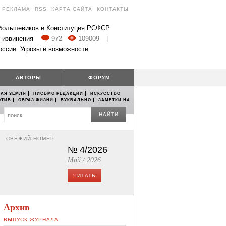
РЕКЛАМА
RSS
КАРТА САЙТА
КОНТАКТЫ
 большевиков и Конституция РСФСР
 извинения
972
109009
|
оссии. Угрозы и возможности
АВТОРЫ
ФОРУМ
|
|
АЯ ЗЕМЛЯ
ПИСЬМО РЕДАКЦИИ
ИСКУССТВО
|
|
|
ОТИВ
ОБРАЗ ЖИЗНИ
БУКВАЛЬНО
ЗАМЕТКИ НА
НАЙТИ
СВЕЖИЙ НОМЕР
№ 4/2026
Май / 2026
ЧИТАТЬ
Архив
ВЫПУСК ЖУРНАЛА