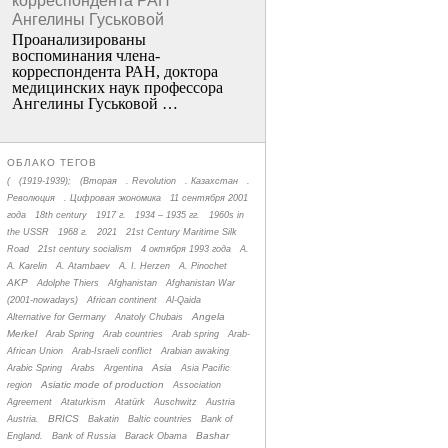
корреспондента РАН
Ангелины Гуськовой
Проанализированы
воспоминания члена­
корреспондента РАН, доктора
медицинских наук профессора
Ангелины Гуськовой …
ОБЛАКО ТЕГОВ
(
(1919-1939);
(Вторая
. Revolution
. Казахстан
.
Революция
. Цифровая экономика
11 сентября 2001
года
18th century
1917 г.
1934 – 1935 гг.
1960s in
the USSR
1968 г.
2021
21st Century Maritime Silk
Road
21st century socialism
4 октября 1993 года
A.
A. Karelin
A. Atambaev
A. I. Herzen
A. Pinochet
AKP
Adolphe Thiers
Afghanistan
Afghanistan War
(2001-nowadays)
African continent
Al-Qaida
Angela
Alternative for Germany
Anatoly Chubais
Merkel
Arab Spring
Arab countries
Arab spring
Arab-
African Union
Arab-Israeli conflict
Arabian awaking
Asia
Arabic Spring
Arabs
Argentina
Asia Pacific
Asiatic mode of production
region
Association
Agreement
Ataturkism
Atatürk
Auschwitz
Austria
BRICS
Austria.
Bakatin
Baltic countries
Bank of
Bashar
England.
Bank of Russia
Barack Obama