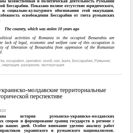
ана хозяйственная и политическая деятельность Румынии
ой Бессарабии. Показано полное отсутствие юридического,
о и социально-культурного обоснования этой оккупации.
избежность освобождения Бессарабии от гнета румынских
.
The country, which was stolen 10 years ago
litical activities of Romania in the occupied Bessarabia are
e lack of legal, economic and welfare case of this occupation is
lity of liberation of Bessarabia from oppression of the Romanian
d.
nia
,
occupation
,
operation
,
revolt
,
ruin
,
taxes
,
Бессарабия
,
Румыния
,
и
,
оккупация
,
разорение
,
эксплуатация
краинско-молдавские территориальные
торической перспективе
620
ована история румынско-украинско-молдавских
х споров и формирование границ государств в регионе с
до наших дней. Особое внимание уделено анализу работ
практиков украинского и румынского национализмов.