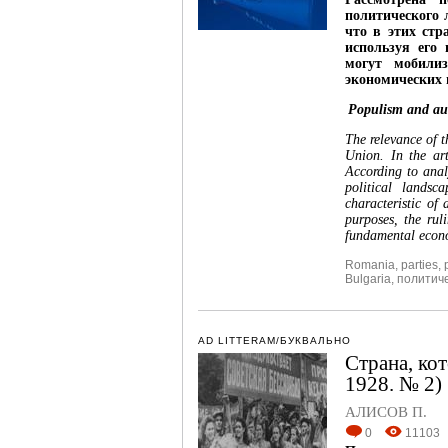
политического 
что в этих стр
используя его
могут мобили
экономических 
Populism and auth
The relevance of t
Union. In the art
According to analy
political landsc
characteristic of 
purposes, the rul
fundamental econo
Romania
,
parties
,
Bulgaria
,
политиче
AD LITTERAM/БУКВАЛЬНО
Страна, ко
1928. № 2)
АЛИСОВ П.
0
11103