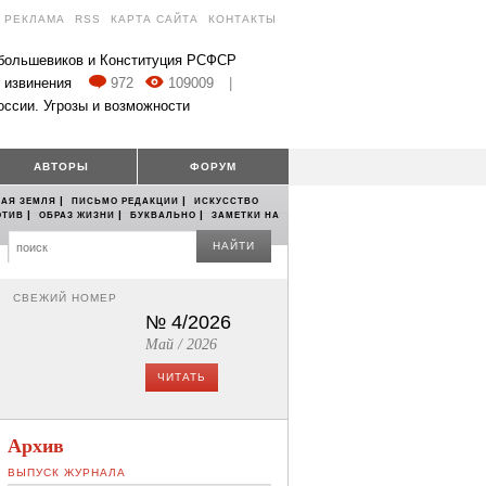
РЕКЛАМА
RSS
КАРТА САЙТА
КОНТАКТЫ
 большевиков и Конституция РСФСР
 извинения
972
109009
|
оссии. Угрозы и возможности
АВТОРЫ
ФОРУМ
|
|
АЯ ЗЕМЛЯ
ПИСЬМО РЕДАКЦИИ
ИСКУССТВО
|
|
|
ОТИВ
ОБРАЗ ЖИЗНИ
БУКВАЛЬНО
ЗАМЕТКИ НА
НАЙТИ
СВЕЖИЙ НОМЕР
№ 4/2026
Май / 2026
ЧИТАТЬ
Архив
ВЫПУСК ЖУРНАЛА