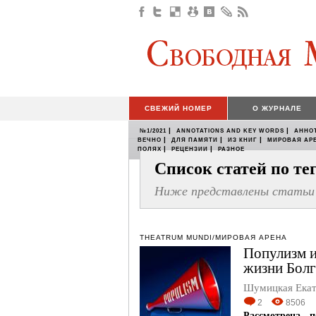
СВЕЖИЙ НОМЕР
О ЖУРНАЛЕ
|
|
№1/2021
ANNOTATIONS AND KEY WORDS
АННО
|
|
|
ВЕЧНО
ДЛЯ ПАМЯТИ
ИЗ КНИГ
МИРОВАЯ АР
|
|
ПОЛЯХ
РЕЦЕНЗИИ
РАЗНОЕ
Список статей по т
Ниже представлены статьи 
THEATRUM MUNDI/МИРОВАЯ АРЕНА
Популизм и
жизни Бол
Шумицкая Екат
2
8506
Рассмотрена 