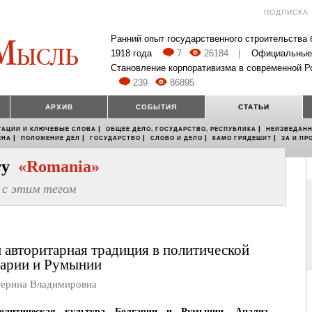
ПОДПИСКА
Ранний опыт государственного строительства
1918 года
7
26184
|
Официальные
Становление корпоративизма в современной Р
239
86895
АРХИВ
СОБЫТИЯ
СТАТЬИ
|
|
ТАЦИИ И КЛЮЧЕВЫЕ СЛОВА
ОБЩЕЕ ДЕЛО, ГОСУДАРСТВО, РЕСПУБЛИКА
НЕИЗВЕДАНН
|
|
|
|
|
ЕНА
ПОЛОЖЕНИЕ ДЕЛ
ГОСУДАРСТВО
СЛОВО И ДЕЛО
КАМО ГРЯДЕШИ?
ЗА И ПР
егу
«Romania»
с этим тегом
 авторитарная традиция в политической
гарии и Румынии
ерина Владимировна
политическая культура Болгарии и Румынии. Анализ