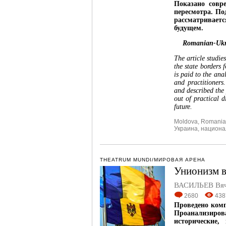
Показано совр
пересмотра. По
рассматривает
будущем.
Romanian-Ukrai
The article studie
the state borders 
is paid to the ana
and practitioners
and described the 
out of practical d
future.
Moldova
,
Romania
Украина
,
национа
THEATRUM MUNDI/МИРОВАЯ АРЕНА
Унионизм в
ВАСИЛЬЕВ Вяч
2680
438
Проведено комп
Проанализиро
исторические,