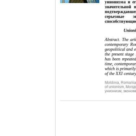
унионизма и е
значительной 
подтверждавш
серьезные э
способствующие
Unionis
Abstract.
The art
contemporary Roma
geopolitical and 
the present stage
has been repeated
time, contemporar
which is primarily
of the XXI century
Moldova
,
Romania
of unionism
,
Молд
унионизм
,
эконом