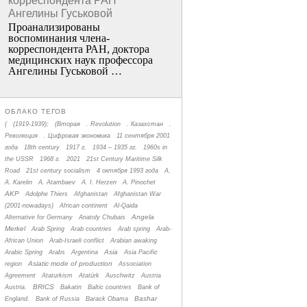
корреспондента РАН
Ангелины Гуськовой
Проанализированы
воспоминания члена­
корреспондента РАН, доктора
медицинских наук профессора
Ангелины Гуськовой …
ОБЛАКО ТЕГОВ
(
(1919-1939);
(Вторая
. Revolution
. Казахстан
.
Революция
. Цифровая экономика
11 сентября 2001
года
18th century
1917 г.
1934 – 1935 гг.
1960s in
the USSR
1968 г.
2021
21st Century Maritime Silk
Road
21st century socialism
4 октября 1993 года
A.
A. Karelin
A. Atambaev
A. I. Herzen
A. Pinochet
AKP
Adolphe Thiers
Afghanistan
Afghanistan War
(2001-nowadays)
African continent
Al-Qaida
Angela
Alternative for Germany
Anatoly Chubais
Merkel
Arab Spring
Arab countries
Arab spring
Arab-
African Union
Arab-Israeli conflict
Arabian awaking
Asia
Arabic Spring
Arabs
Argentina
Asia Pacific
Asiatic mode of production
region
Association
Agreement
Ataturkism
Atatürk
Auschwitz
Austria
BRICS
Austria.
Bakatin
Baltic countries
Bank of
Bashar
England.
Bank of Russia
Barack Obama