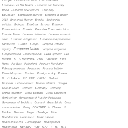
Europe
Eastern civilization
Echo Chambers
Economic Belt Silk Roads
Economic and Monetary
Economy
Union
Economic development
Education
Educational services
Elections in Turkey
2015
Emmanuel Macron
Engels;
Engineering
Erdoğan
vehicles
Erdogan
Estonia
Ethereum
Eurasia
Eurasian Economic Union
Ethno-centrism
Eurasian Union
Eurasian civilization
Eurasian economic
Eurasian integration
union
Euroasian comprehensive
Europe
partnership
Europe.
European Defence
European Union
Agency
European integration
Europeanization
Euroscepticism
Evald Ilyenkov
Evo
Morales
F.
F. Mitterrand.
FRG
Facebook
Fake
News
Far East
Fatherland
February Revolution
February revolution
Federation
Financial bubble»
Foreign policy
France
Financial system
Fordism
G.
G. Luka´sc
G7
GDP
GKChP
Gaddafi
Gasprom
Gebrauchswert
General intellect
Georgia
Germany
German South
Germans
Germany.
Giorgio Agamben
Global Dominat
Global capitalism
Gorbachev
Government of Russian Federation
Government of Socialists
Gramsci
Great Britain
Great
man-made river
Gulag
GÖKTÜRK
H. Chavez
H.
Himalaya
Münkler
Hebrews
Hegel
Hitler
Hochdeutsch
Homo Deus
Homo sapiens
Homoconsumens
Homodigitalis
Homoglobalis
Hungary
Homomobilis
Hutu
ICAP
II
ISI
ISIS