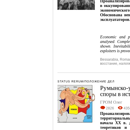
Проанализиров
в оккупированн
экономическог
Обоснована не
эксплуататоров
Economic and po
analysed. Complet
shown. Inevitabi
exploiters is prove
Bessarabia
,
Roma
восстание
,
налог
STATUS RERUM/ПОЛОЖЕНИЕ ДЕЛ
Румынско-у
споры в ис
ГРОМ Олег
2826
435
Проанализир
территориальны
начала XX в. 
теоретиков и 