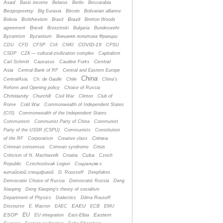
Asad
Basic income
Belarus
Berlin
Bessarabia
Bezpopovtsy
Big Eurasia
Bitcoin
Bolivarian alliance
Bolshevism
Brazil
Bolivia
Brasil
Bretton Woods
Brexit
agreement
Brzezinski
Bulgaria
Bundeswehr
Byzantism
Byzantium
Bнешняя политика Франции
COVID-19
CDU
CFD
CFSP
CIA
CNKI
CPSU
CSDP
CZК — cultural-zivilization complex
Capitalism
Central
Carl Schmitt
Caucasus
Caudine Forks
Asia
Central Bank of RF
Central and Eastern Europe
China
CentralAsia.
Ch. de Gaulle
Chile
China's
Reform and Opening policy
Choice of Russia
Christianity
Churchill
Civil War
Clinton
Club of
Rome
Cold War
Commonwealth of Independent States
(CIS)
Commonwealth of the Independent States
Communism
Communist Party of China
Communist
Party of the USSR (CSPU)
Communists
Constitution
Crimea
of the RF
Corporatism
Creative class
Crisis
Crimean consensus
Crimean syndrome
Cuba
Criticism of N. Machiavelli
Croatia
Czech
Republic
Czechoslovak Legion
Cоциализм с
китайской спецификой
D. Rousseff
Deepfakes
Democratic Choice of Russia
Democratic Russia
Deng
Xiaoping
Deng Xiaoping's theory of socialism
Department of Physics
Dialectics
Dilma Rouseff
EAEU
Discourse
E. Macron
EAEC
ECB
EMU
EU
ESOP
Eastern
EU integration
East-Elbia