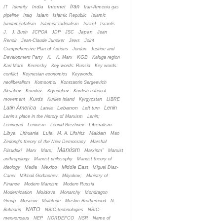
Iran
India
Internet
IT
Identity
Iran-Armenia gas
Iraq
Islam
pipeline
Islamic Republic
Islamic
Israel
fundamentalism
Islamist radicalism
Israelis
Japan
J.
J. Bush
JCPOA
JDP
JSC
Jean
Renoir
Jean-Claude Juncker
Jews
Joint
Comprehensive Plan of Actions
Jordan
Justice and
KGB
Development Party
K.
K. Marx
Kaluga region
Karl Marx
Kerensky
Key words: Russia
Key words:
conflict
Keynesian economics
Keywords:
neoliberalism
Komsomol
Konstantin Sergeevich
Aksakov
Kornilov.
Kryuchkov
Kurdish national
Kurds
movement
Kuriles island
Kyrgyzstan
LIBRE
Latin America
Lenin
Lebanon
Latvia
Left turn
Lenin's place in the history of Marxism
Lenin;
Liberalism
Leningrad
Leninism
Leonid Brezhnev
Libya
Lula
Maidan
Lithuania
M. A. Lifshitz
Mao
Zedong's theory of the New Democracy
Marshal
Marxism
Pilsudski
Marx
Marx;
Marxism”
Marxist
anthropology
Marxist philosophy
Marxist theory of
Mexico
Middle East
ideology
Media
Miguel Diaz-
Canel
Mikhail Gorbachev
Milyukov;
Ministry of
Finance
Modern Marxism
Modern Russia
Moldova
Modernization
Monarchy
Mondragon
Group
Moscow
Multitude
Muslim Brotherhood
N.
NATO
Bukharin
NBIC-technologies
NBIC-
технологии
NEP
NORDEFCO
NSR
Name of