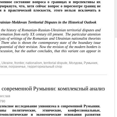
еменное состояние вопроса о границах и перспективы их
дчеркнуто, что, хотя сейчас вопрос о пересмотре границ не
ся в практической плоскости, этого нельзя исключить в
nian-Moldovan Territorial Disputes in the Historical Outlook
s the history of Romanian-Russian-Ukrainian territorial disputes and
formation from early XX century till present. The particular attention
lysis of writings of the Romanian and Ukrainian nationalist theorists
. There also is shown the contemporary state of the boundary issue
potential of their revision. Now the revision of the modern borders is
iscussion, but the author concludes, that this variant can appear in
,
Ukraine
,
frontier
,
nationalism
,
territorial dispute
,
Молдова
,
Румыния
,
лизм
,
пограничье
,
территориальный спор
 современной Румынии: комплексный анализ
еслав
790
лексное исследование унионизма в современной Румынии.
ваны политические, этнические, конфессиональные,
 геополитические и экономические основания развития