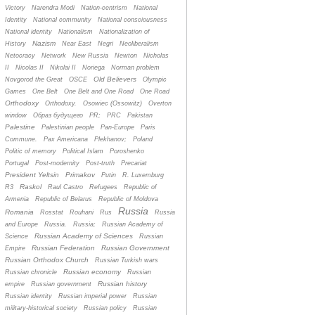
Victory
Narendra Modi
Nation-centrism
National
Identity
National community
National consciousness
National identity
Nationalism
Nationalization of
Nazism
History
Near East
Negri
Neoliberalism
Netocracy
Network
New Russia
Newton
Nicholas
II
Nicolas II
Nikolai II
Noriega
Norman problem
Old Believers
Novgorod the Great
OSCE
Olympic
Games
One Belt
One Belt and One Road
One Road
Orthodoxy
Orthodoxy.
Osowiec (Ossowitz)
Overton
window
Oбраз будущего
PR;
PRC
Pakistan
Palestine
Palestinian people
Pan-Europe
Paris
Commune.
Pax Americana
Plekhanov;
Poland
Politic of memory
Political Islam
Poroshenko
Portugal
Post-modernity
Post-truth
Precariat
President Yeltsin
Primakov
Putin
R. Luxemburg
Raskol
R3
Raul Castro
Refugees
Republic of
Armenia
Republic of Belarus
Republic of Moldova
Russia
Romania
Rosstat
Rouhani
Rus
Russia
and Europe
Russia.
Russia;
Russian Academy of
Russian Academy of Sciences
Science
Russian
Russian Federation
Russian Government
Empire
Russian Orthodox Church
Russian Turkish wars
Russian economy
Russian chronicle
Russian
Russian history
empire
Russian government
Russian identity
Russian imperial power
Russian
military-historical society
Russian policy
Russian