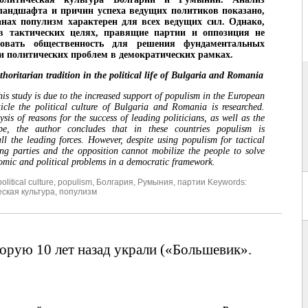
ландшафта и причин успеха ведущих политиков показано,
анах популизм характерен для всех ведущих сил. Однако,
 в тактических целях, правящие партии и оппозиция не
зовать общественность для решения фундаментальных
и политических проблем в демократических рамках.
oritarian tradition in the political life of Bulgaria and Romania
his study is due to the increased support of populism in the European
icle the political culture of Bulgaria and Romania is researched.
sis of reasons for the success of leading politicians, as well as the
ape, the author concludes that in these countries populism is
all the leading forces. However, despite using populism for tactical
ing parties and the opposition cannot mobilize the people to solve
mic and political problems in a democratic framework.
political culture
,
populism
,
Болгария
,
Румыния
,
партии Keywords:
ская культура
,
популизм
торую 10 лет назад украли («Большевик».