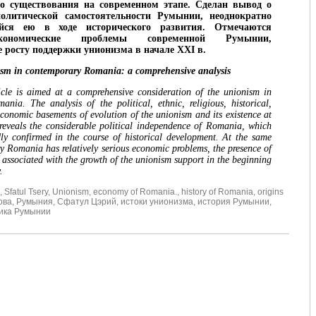
го существования на современном этапе. Сделан вывод о
политической самостоятельности Румынии, неоднократно
ейся ею в ходе исторического развития. Отмечаются
кономические проблемы современной Румынии,
 росту поддержки унионизма в начале
XXI
в.
m in contemporary Romania: a comprehensive analysis
icle is aimed at a comprehensive consideration of the unionism in
nia. The analysis of the political, ethnic, religious, historical,
economic basements of evolution of the unionism and its existence at
 reveals the considerable political independence of Romania, which
ly confirmed in the course of historical development. At the same
y Romania has relatively serious economic problems, the presence of
 associated with the growth of the unionism support in the beginning
.
,
Sfatul Tsery
,
Unionism
,
economy of Romania.
,
history of Romania
,
origins
ова
,
Румыния
,
Сфатул Цэрий
,
истоки унионизма
,
история Румынии
,
ика Румынии