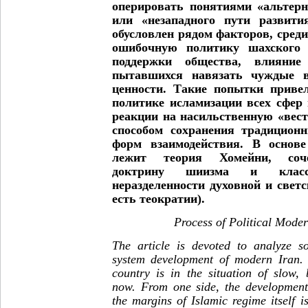
оперировать понятиями «альтерн
или «незападного пути развити
обусловлен рядом факторов, сред
ошибочную политику шахского
поддержки общества, влияние 
пытавшихся навязать чуждые в
ценности. Такие попытки привел
политике исламизации всех сфер
реакции на насильственную «вес
способом сохранения традицион
форм взаимодействия.
В основе
лежит теория Хомейни, соч
доктрину шиизма и клас
неразделенности духовной и светс
есть теократии).
Process of Political Moder
The article is devoted to analyze so
system development of modern Iran. 
country is in the situation of slow,
now. From one side, the development
the margins of Islamic regime itself 