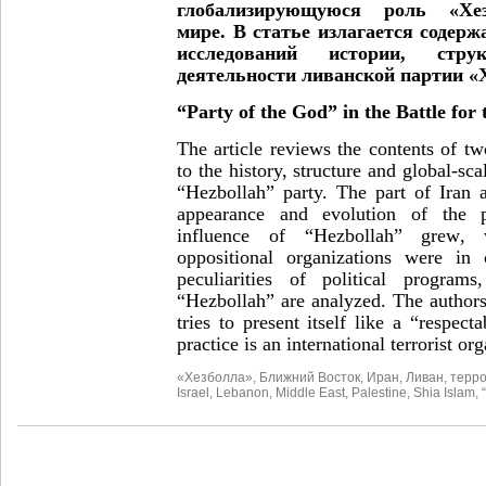
глобализирующуюся роль «Х
мире. В статье излагается содерж
исследований истории, стр
деятельности ливанской партии «
“Party of the God” in the Battle for
The article reviews the contents of tw
to the history, structure and global-sca
“Hezbollah” party. The part of Iran 
appearance and evolution of the 
influence of “Hezbollah” grew, w
oppositional organizations were in 
peculiarities of political programs
“Hezbollah” are analyzed. The authors
tries to present itself like a “respecta
practice is an international terrorist org
«Хезболла»
,
Ближний Восток
,
Иран
,
Ливан
,
терр
Israel
,
Lebanon
,
Middle East
,
Palestine
,
Shia Islam
,