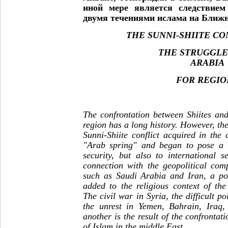
иной мере является следствием
двумя течениями ислама на Ближн
THE
SUNNI
-
SHIITE
CO
THE STRUGGLE
ARABIA
FOR
REGIO
The confrontation between Shiites an
region has a long history. However, the
Sunni-Shiite conflict acquired in the 
"Arab spring" and began to pose a t
security, but also to international s
connection with the geopolitical comp
such as Saudi Arabia and Iran, a po
added to the religious context of the
The civil war in Syria, the difficult po
the unrest in Yemen, Bahrain, Iraq,
another is the result of the confrontat
of Islam in the middle East.