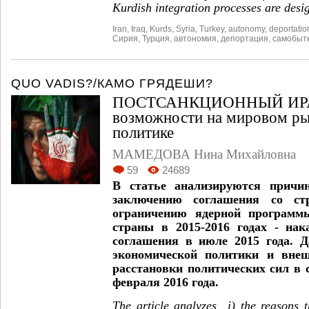
Kurdish integration processes are desi
Iran
,
Iraq
,
Kurds
,
Syria
,
Turkey
,
autonomy
,
deportatio
Сирия
,
Турция
,
автономия
,
депортация
,
самобытн
QUO VADIS?/КАМО ГРЯДЕШИ?
ПОСТСАНКЦИОННЫЙ ИРА
возможности на мировом ры
политике
МАМЕДОВА Нина Михайловна
59
24689
В статье анализируются причи
заключению соглашения со ст
ограничению ядерной программы
страны в 2015-2016 годах - нак
соглашения в июле 2015 года. 
экономической политики и внеш
расстановки политических сил в 
февраля 2016 года.
The article analyzes i) the reasons t