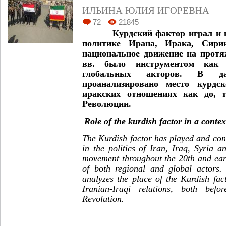
ИЛЬИНА ЮЛИЯ ИГОРЕВНА
72
21845
Курдский фактор играл и игр
политике Ирана, Ирака, Сири
национальное движение на прот
вв. было инструментом как 
глобальных акторов. В д
проанализировано место курдс
иракских отношениях как до, 
Революции.
Role of the kurdish factor in a contex
The Kurdish factor has played and cont
in the politics of Iran, Iraq, Syria 
movement throughout the 20th and earl
of both regional and global actors. 
analyzes the place of the Kurdish fac
Iranian-Iraqi relations, both bef
Revolution.