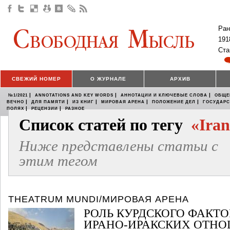
Ран
191
Ста
СВЕЖИЙ НОМЕР
О ЖУРНАЛЕ
АРХИВ
|
|
|
№1/2021
ANNOTATIONS AND KEY WORDS
АННОТАЦИИ И КЛЮЧЕВЫЕ СЛОВА
ОБЩЕ
|
|
|
|
|
ВЕЧНО
ДЛЯ ПАМЯТИ
ИЗ КНИГ
МИРОВАЯ АРЕНА
ПОЛОЖЕНИЕ ДЕЛ
ГОСУДАР
|
|
ПОЛЯХ
РЕЦЕНЗИИ
РАЗНОЕ
Список статей по тегу
«Ira
Ниже представлены статьи с
этим тегом
THEATRUM MUNDI/МИРОВАЯ АРЕНА
РОЛЬ КУРДСКОГО ФАКТО
ИРАНО-ИРАКСКИХ ОТН