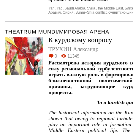
Iran
,
Iraq
,
Saudi Arabia
,
Syria.
,
the Middle East
,
Ближ
Аравия
,
Сирия. Sunni–Shia conflict
,
суннитско-ши
THEATRUM MUNDI/МИРОВАЯ АРЕНА
К курдскому вопросу
ТРУХИН Александр
0
11349
Рассмотрена история курдского в
силу региональной турбулентност
играть важную роль в формирова
ближневосточной политическ
причины, затрудняющие курд
процессы.
To a kurdish qu
The historical information on the Kurd
shown that owing to regional turbule
play an important role in formation
Middle Eastern political life. The