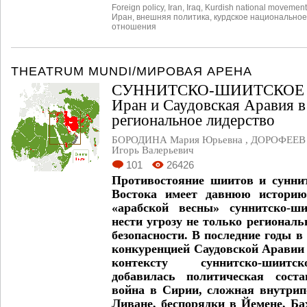
Foreign policy
,
Iran
,
Iraq
,
Kurdish national movement
Иран
,
внешняя политика
,
курдское национально
отношения
THEATRUM MUNDI/МИРОВАЯ АРЕНА
СУННИТСКО-ШИИТСКОЕ
Иран и Саудовская Аравия в
региональное лидерство
БОРОДИНА Мария Юрьевна
,
ДОРОФЕЕВ 
Игорь Валерьевич
101
26426
Противостояние шиитов и сунни
Востока имеет давнюю историю
«арабской весны» суннитско-ш
нести угрозу не только региональ
безопасности. В последние годы в
конкуренцией Саудовской Аравии
контексту суннитско-шиитс
добавилась политическая сост
война в Сирии, сложная внутрип
Ливане, беспорядки в Йемене, Ба