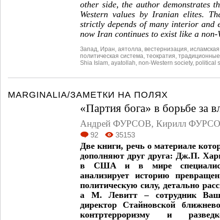
other side, the author demonstrates t
Western values by Iranian elites. T
strictly depends of many interior and 
now Iran continues to exist like a non-
Запад
,
Иран
,
аятолла
,
вестернизация
,
исламская
политическая система
,
теократия
,
традиционные
Shia Islam
,
ayatollah
,
non-Western society
,
political
MARGINALIA/ЗАМЕТКИ НА ПОЛЯХ
«Партия бога» в борьбе за в
Андрей ФУРСОВ
,
Кирилл ФУРС
92
35153
Две книги, речь о материале кото
дополняют друг друга: Дж.П. Хар
в США и в мире специалист
анализирует историю превращен
политическую силу, детально расс
а М. Левитт – сотрудник Ваши
директор Стайновской ближнев
контртерроризму и развед