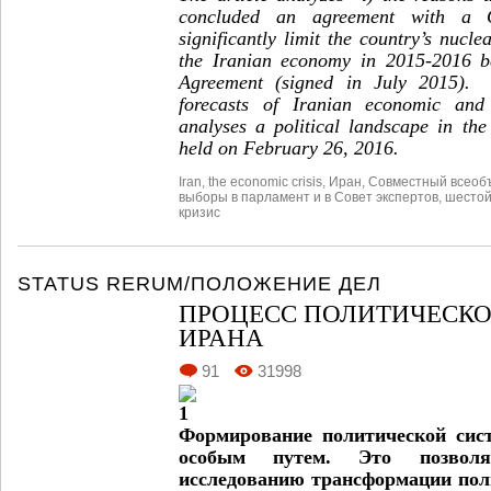
concluded an agreement with a 
significantly limit the country’s nucle
the Iranian economy in 2015-2016 be
Agreement (signed in July 2015). 
forecasts of Iranian economic and 
analyses a political landscape in the
held on February 26, 2016.
Iran
,
the economic crisis
,
Иран
,
Совместный всеоб
выборы в парламент и в Совет экспертов
,
шестой
кризис
STATUS RERUM/ПОЛОЖЕНИЕ ДЕЛ
ПРОЦЕСС ПОЛИТИЧЕСК
ИРАНА
91
31998
Формирование политической сис
особым путем. Это позволя
исследованию трансформации по