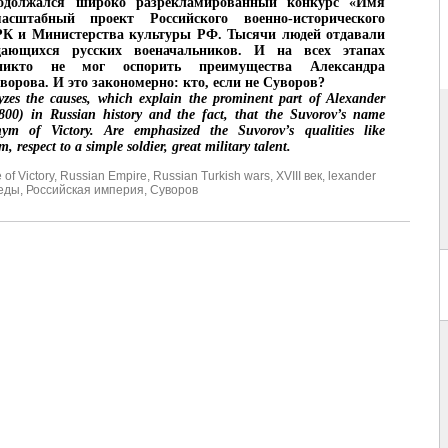
одолжался широко разрекламированный конкурс «Имя
сштабный проект Российского военно-исторического
РК и Министерства культуры РФ. Тысячи людей отдавали
дающихся русских военачальников. И на всех этапах
никто не мог оспорить преимущества Александра
ворова. И это закономерно:
кто, если не Суворов
?
zes the causes, which explain the prominent part of Alexander
00) in Russian history and the fact, that the Suvorov’s name
m of Victory. Are emphasized the Suvorov’s qualities like
m, respect to a simple soldier, great military talent.
of Victory
,
Russian Empire
,
Russian Turkish wars
,
XVIII век
,
lexander
еды
,
Российская империя
,
Суворов