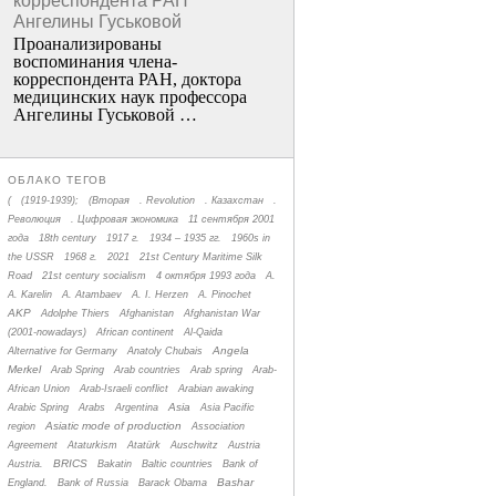
корреспондента РАН
Ангелины Гуськовой
Проанализированы
воспоминания члена­
корреспондента РАН, доктора
медицинских наук профессора
Ангелины Гуськовой …
ОБЛАКО ТЕГОВ
(
(1919-1939);
(Вторая
. Revolution
. Казахстан
.
Революция
. Цифровая экономика
11 сентября 2001
года
18th century
1917 г.
1934 – 1935 гг.
1960s in
the USSR
1968 г.
2021
21st Century Maritime Silk
Road
21st century socialism
4 октября 1993 года
A.
A. Karelin
A. Atambaev
A. I. Herzen
A. Pinochet
AKP
Adolphe Thiers
Afghanistan
Afghanistan War
(2001-nowadays)
African continent
Al-Qaida
Angela
Alternative for Germany
Anatoly Chubais
Merkel
Arab Spring
Arab countries
Arab spring
Arab-
African Union
Arab-Israeli conflict
Arabian awaking
Asia
Arabic Spring
Arabs
Argentina
Asia Pacific
Asiatic mode of production
region
Association
Agreement
Ataturkism
Atatürk
Auschwitz
Austria
BRICS
Austria.
Bakatin
Baltic countries
Bank of
Bashar
England.
Bank of Russia
Barack Obama