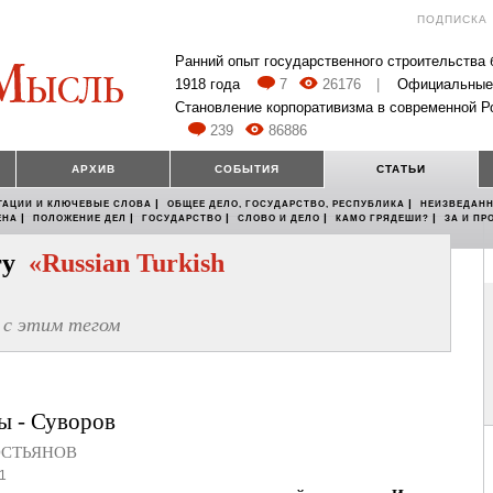
ПОДПИСКА
Ранний опыт государственного строительства
1918 года
7
26176
|
Официальные
Становление корпоративизма в современной Р
239
86886
АРХИВ
СОБЫТИЯ
СТАТЬИ
|
|
ТАЦИИ И КЛЮЧЕВЫЕ СЛОВА
ОБЩЕЕ ДЕЛО, ГОСУДАРСТВО, РЕСПУБЛИКА
НЕИЗВЕДАНН
|
|
|
|
|
ЕНА
ПОЛОЖЕНИЕ ДЕЛ
ГОСУДАРСТВО
СЛОВО И ДЕЛО
КАМО ГРЯДЕШИ?
ЗА И ПР
егу
«Russian Turkish
с этим тегом
ы - Суворов
ОСТЬЯНОВ
1