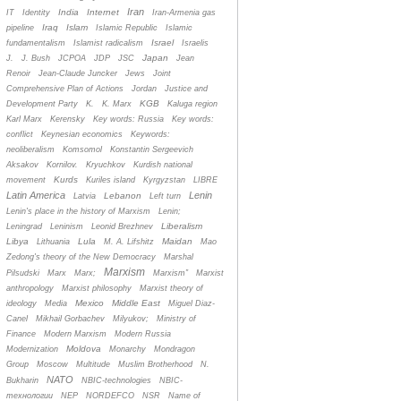
Iran
India
Internet
IT
Identity
Iran-Armenia gas
Iraq
Islam
pipeline
Islamic Republic
Islamic
Israel
fundamentalism
Islamist radicalism
Israelis
Japan
J.
J. Bush
JCPOA
JDP
JSC
Jean
Renoir
Jean-Claude Juncker
Jews
Joint
Comprehensive Plan of Actions
Jordan
Justice and
KGB
Development Party
K.
K. Marx
Kaluga region
Karl Marx
Kerensky
Key words: Russia
Key words:
conflict
Keynesian economics
Keywords:
neoliberalism
Komsomol
Konstantin Sergeevich
Aksakov
Kornilov.
Kryuchkov
Kurdish national
Kurds
movement
Kuriles island
Kyrgyzstan
LIBRE
Latin America
Lenin
Lebanon
Latvia
Left turn
Lenin's place in the history of Marxism
Lenin;
Liberalism
Leningrad
Leninism
Leonid Brezhnev
Libya
Lula
Maidan
Lithuania
M. A. Lifshitz
Mao
Zedong's theory of the New Democracy
Marshal
Marxism
Pilsudski
Marx
Marx;
Marxism”
Marxist
anthropology
Marxist philosophy
Marxist theory of
Mexico
Middle East
ideology
Media
Miguel Diaz-
Canel
Mikhail Gorbachev
Milyukov;
Ministry of
Finance
Modern Marxism
Modern Russia
Moldova
Modernization
Monarchy
Mondragon
Group
Moscow
Multitude
Muslim Brotherhood
N.
NATO
Bukharin
NBIC-technologies
NBIC-
технологии
NEP
NORDEFCO
NSR
Name of