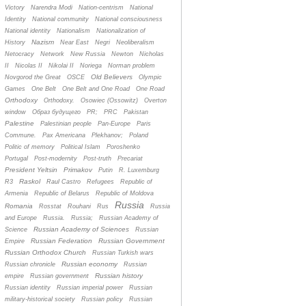
Victory
Narendra Modi
Nation-centrism
National
Identity
National community
National consciousness
National identity
Nationalism
Nationalization of
Nazism
History
Near East
Negri
Neoliberalism
Netocracy
Network
New Russia
Newton
Nicholas
II
Nicolas II
Nikolai II
Noriega
Norman problem
Old Believers
Novgorod the Great
OSCE
Olympic
Games
One Belt
One Belt and One Road
One Road
Orthodoxy
Orthodoxy.
Osowiec (Ossowitz)
Overton
window
Oбраз будущего
PR;
PRC
Pakistan
Palestine
Palestinian people
Pan-Europe
Paris
Commune.
Pax Americana
Plekhanov;
Poland
Politic of memory
Political Islam
Poroshenko
Portugal
Post-modernity
Post-truth
Precariat
President Yeltsin
Primakov
Putin
R. Luxemburg
Raskol
R3
Raul Castro
Refugees
Republic of
Armenia
Republic of Belarus
Republic of Moldova
Russia
Romania
Rosstat
Rouhani
Rus
Russia
and Europe
Russia.
Russia;
Russian Academy of
Russian Academy of Sciences
Science
Russian
Russian Federation
Russian Government
Empire
Russian Orthodox Church
Russian Turkish wars
Russian economy
Russian chronicle
Russian
Russian history
empire
Russian government
Russian identity
Russian imperial power
Russian
military-historical society
Russian policy
Russian