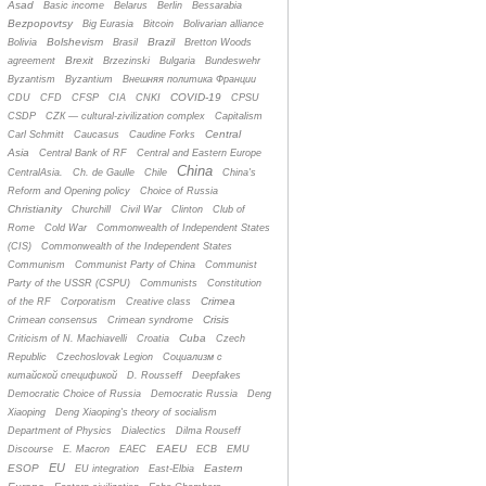
Asad
Basic income
Belarus
Berlin
Bessarabia
Bezpopovtsy
Big Eurasia
Bitcoin
Bolivarian alliance
Bolshevism
Brazil
Bolivia
Brasil
Bretton Woods
Brexit
agreement
Brzezinski
Bulgaria
Bundeswehr
Byzantism
Byzantium
Bнешняя политика Франции
COVID-19
CDU
CFD
CFSP
CIA
CNKI
CPSU
CSDP
CZК — cultural-zivilization complex
Capitalism
Central
Carl Schmitt
Caucasus
Caudine Forks
Asia
Central Bank of RF
Central and Eastern Europe
China
CentralAsia.
Ch. de Gaulle
Chile
China's
Reform and Opening policy
Choice of Russia
Christianity
Churchill
Civil War
Clinton
Club of
Rome
Cold War
Commonwealth of Independent States
(CIS)
Commonwealth of the Independent States
Communism
Communist Party of China
Communist
Party of the USSR (CSPU)
Communists
Constitution
Crimea
of the RF
Corporatism
Creative class
Crisis
Crimean consensus
Crimean syndrome
Cuba
Criticism of N. Machiavelli
Croatia
Czech
Republic
Czechoslovak Legion
Cоциализм с
китайской спецификой
D. Rousseff
Deepfakes
Democratic Choice of Russia
Democratic Russia
Deng
Xiaoping
Deng Xiaoping's theory of socialism
Department of Physics
Dialectics
Dilma Rouseff
EAEU
Discourse
E. Macron
EAEC
ECB
EMU
EU
ESOP
Eastern
EU integration
East-Elbia