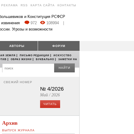
РЕКЛАМА
RSS
КАРТА САЙТА
КОНТАКТЫ
 большевиков и Конституция РСФСР
 извинения
972
108994
|
оссии. Угрозы и возможности
АВТОРЫ
ФОРУМ
|
|
АЯ ЗЕМЛЯ
ПИСЬМО РЕДАКЦИИ
ИСКУССТВО
|
|
|
ОТИВ
ОБРАЗ ЖИЗНИ
БУКВАЛЬНО
ЗАМЕТКИ НА
НАЙТИ
СВЕЖИЙ НОМЕР
№ 4/2026
Май / 2026
ЧИТАТЬ
Архив
ВЫПУСК ЖУРНАЛА