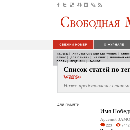
СВЕЖИЙ НОМЕР
О ЖУРНАЛЕ
|
|
№1/2021
ANNOTATIONS AND KEY WORDS
АННО
|
|
|
ВЕЧНО
ДЛЯ ПАМЯТИ
ИЗ КНИГ
МИРОВАЯ АР
|
|
ПОЛЯХ
РЕЦЕНЗИИ
РАЗНОЕ
Список статей по т
wars»
Ниже представлены статьи 
ДЛЯ ПАМЯТИ
Имя Побед
Арсений ЗАМ
223
7442