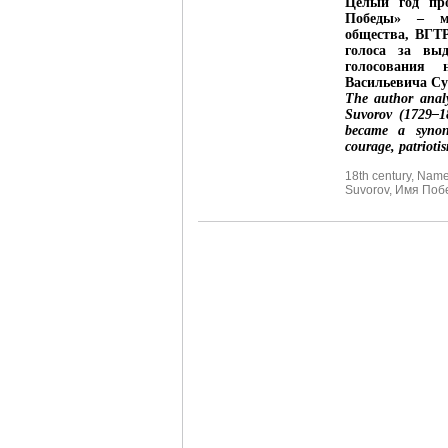
Целый год пр
Победы» – ма
общества, ВГТ
голоса за вы
голосования 
Васильевича Су
The author analy
Suvorov (1729–18
became a synony
courage, patriotis
18th century
,
Name 
Suvorov
,
Имя Поб