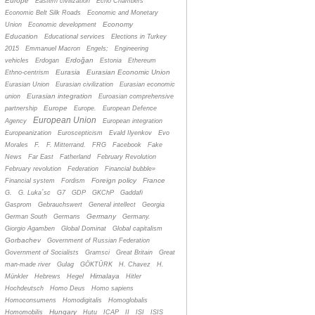
Europe
Eastern civilization
Echo Chambers
Economic Belt Silk Roads
Economic and Monetary
Economy
Union
Economic development
Education
Educational services
Elections in Turkey
2015
Emmanuel Macron
Engels;
Engineering
Erdoğan
vehicles
Erdogan
Estonia
Ethereum
Eurasia
Eurasian Economic Union
Ethno-centrism
Eurasian Union
Eurasian civilization
Eurasian economic
Eurasian integration
union
Euroasian comprehensive
Europe
partnership
Europe.
European Defence
European Union
Agency
European integration
Europeanization
Euroscepticism
Evald Ilyenkov
Evo
Morales
F.
F. Mitterrand.
FRG
Facebook
Fake
News
Far East
Fatherland
February Revolution
February revolution
Federation
Financial bubble»
Foreign policy
France
Financial system
Fordism
G.
G. Luka´sc
G7
GDP
GKChP
Gaddafi
Gasprom
Gebrauchswert
General intellect
Georgia
Germany
German South
Germans
Germany.
Giorgio Agamben
Global Dominat
Global capitalism
Gorbachev
Government of Russian Federation
Government of Socialists
Gramsci
Great Britain
Great
man-made river
Gulag
GÖKTÜRK
H. Chavez
H.
Himalaya
Münkler
Hebrews
Hegel
Hitler
Hochdeutsch
Homo Deus
Homo sapiens
Homoconsumens
Homodigitalis
Homoglobalis
Hungary
Homomobilis
Hutu
ICAP
II
ISI
ISIS