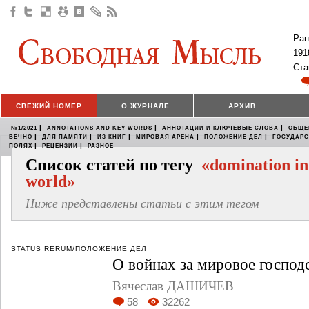
Ран
191
Ста
СВЕЖИЙ НОМЕР
О ЖУРНАЛЕ
АРХИВ
|
|
|
№1/2021
ANNOTATIONS AND KEY WORDS
АННОТАЦИИ И КЛЮЧЕВЫЕ СЛОВА
ОБЩЕ
|
|
|
|
|
ВЕЧНО
ДЛЯ ПАМЯТИ
ИЗ КНИГ
МИРОВАЯ АРЕНА
ПОЛОЖЕНИЕ ДЕЛ
ГОСУДАР
|
|
ПОЛЯХ
РЕЦЕНЗИИ
РАЗНОЕ
Список статей по тегу
«domination in
world»
Ниже представлены статьи с этим тегом
STATUS RERUM/ПОЛОЖЕНИЕ ДЕЛ
О войнах за мировое господ
Вячеслав ДАШИЧЕВ
58
32262