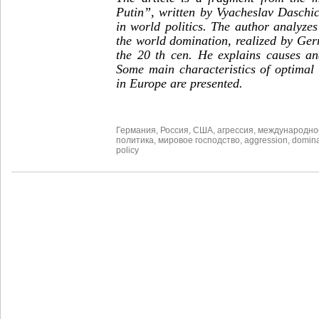
Putin”, written by Vyacheslav Daschi
in world politics. The author analyze
the world domination, realized by Ge
the 20 th cen. He explains causes and
Some main characteristics of optimal 
in Europe are presented.
Германия
,
Россия
,
США
,
агрессия
,
международно
политика
,
мировое господство
,
aggression
,
domina
policy