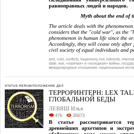
равноправных людей и народов.
Myth about the end of t
The article deals with the phenomenon 
considers that the "cold war", as the "
phenomenon in human life since the orig
Accordingly, they will cease only after
civil society of equal individuals and p
and
,
cold
,
conflicts
,
hegemony
,
hot
,
interests
,
interna
state
,
war
,
«горячая» и «холодная» войны
,
госуда
международные отношения
,
национальные инте
STATUS RERUM/ПОЛОЖЕНИЕ ДЕЛ
ТЕРРОРИНТЕРН: LEX TAL
ГЛОБАЛЬНОЙ БЕДЫ
ЛЕВЯШ Илья
476
35673
В статье рассматривается т
древнейших архетипов и экстре
обобщенном виде можно утвер