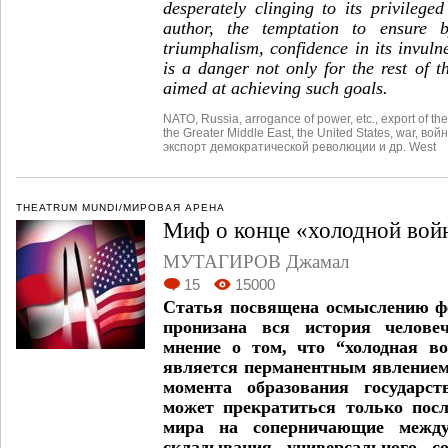
desperately clinging to its privilege
author, the temptation to ensure 
triumphalism, confidence in its invulne
is a danger not only for the rest of 
aimed at achieving such goals.
NATO
,
Russia
,
arrogance of power
,
etc.
,
export of th
the Greater Middle East
,
the United States
,
war
,
вой
экспорт демократической революции и др. West
THEATRUM MUNDI/МИРОВАЯ АРЕНА
Миф о конце «холодной вой
МУТАГИРОВ Джамал
15
15000
Статья посвящена осмыслению ф
пронизана вся история человеч
мнение о том, что “холодная во
является перманентным явлением
момента образования государст
может прекратиться только пос
мира на соперничающие между
складывания универсального с