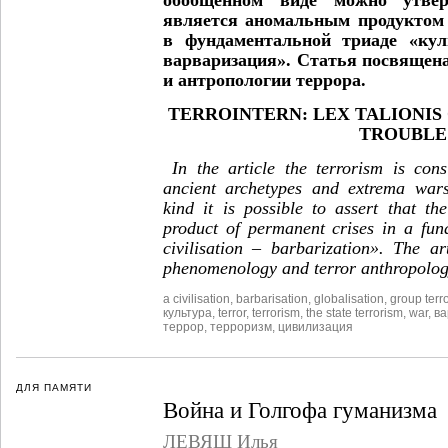
является аномальным продуктом
в фундаментальной триаде «кул
варваризация». Статья посвящен
и антропологии террора.
TERROINTERN: LEX TALIONIS
TROUBLE
In the article the terrorism is con
ancient archetypes and extrema wars
kind it is possible to assert that t
product of permanent crises in a fun
civilisation – barbarization». The ar
phenomenology and terror anthropolog
a civilisation
,
barbarisation
,
globalisation
,
group terr
культура
,
terror
,
terrorism
,
the state terrorism
,
war
,
ва
террор
,
терроризм
,
цивилизация
ДЛЯ ПАМЯТИ
Война и Голгофа гуманизма
ЛЕВЯШ Илья