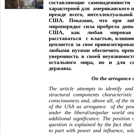
составляющие самонадеянности 
характерной для американского п
прежде всего, интеллектуально
США. Показано, что при либе
миропорядке сила пробрела допо
США, как любая мировая 
расставаться с властью, влияни
цепляется за свое привилегирова
любыми путями обеспечить прево
уверенность в своей неуязвимос
остального мира, но и для с
державы.
On the arrogance 
The article attempts to identify an
structural components characteristic
consciousness and, above all, of the int
of the USA as arrogance of the powe
under the liberal/unipolar world or
additional significance. The position 
question is explained by the fact tha
to part with power and influence, with