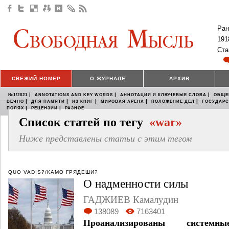
Ран
191
Ста
СВЕЖИЙ НОМЕР
О ЖУРНАЛЕ
АРХИВ
|
|
|
№1/2021
ANNOTATIONS AND KEY WORDS
АННОТАЦИИ И КЛЮЧЕВЫЕ СЛОВА
ОБЩЕ
|
|
|
|
|
ВЕЧНО
ДЛЯ ПАМЯТИ
ИЗ КНИГ
МИРОВАЯ АРЕНА
ПОЛОЖЕНИЕ ДЕЛ
ГОСУДАР
|
|
ПОЛЯХ
РЕЦЕНЗИИ
РАЗНОЕ
Список статей по тегу
«war»
Ниже представлены статьи с этим тегом
QUO VADIS?/КАМО ГРЯДЕШИ?
О надменности силы
ГАДЖИЕВ Камалудин
138089
7163401
Проанализированы систем