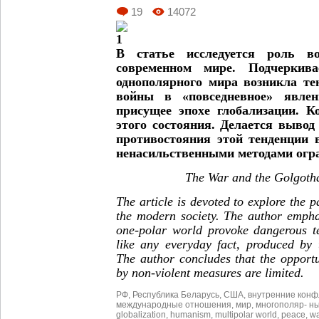
19
14072
В статье исследуется роль 
современном мире. Подчеркива
однополярного мира возникла т
войны в «повседневное» явлен
присущее эпохе глобализации. К
этого состояния. Делается вывод
противостояния этой тенденции 
ненасильственными методами огр
The War and the Golgoth
The article is devoted to explore the p
the modern society. The author emphas
one-polar world provoke dangerous t
like any everyday fact, produced by 
The author concludes that the opportu
by non-violent measures are limited.
РФ
,
Республика Беларусь
,
США
,
внутренние конф
международные отношения
,
мир
,
многополяр- н
globalization
,
humanism
,
multipolar world
,
peace
,
w