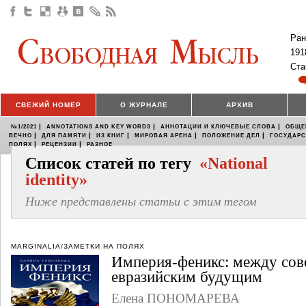
Ран
191
Ста
СВЕЖИЙ НОМЕР
О ЖУРНАЛЕ
АРХИВ
|
|
|
№1/2021
ANNOTATIONS AND KEY WORDS
АННОТАЦИИ И КЛЮЧЕВЫЕ СЛОВА
ОБЩЕ
|
|
|
|
|
ВЕЧНО
ДЛЯ ПАМЯТИ
ИЗ КНИГ
МИРОВАЯ АРЕНА
ПОЛОЖЕНИЕ ДЕЛ
ГОСУДАР
|
|
ПОЛЯХ
РЕЦЕНЗИИ
РАЗНОЕ
Список статей по тегу
«National
identity»
Ниже представлены статьи с этим тегом
MARGINALIA/ЗАМЕТКИ НА ПОЛЯХ
Империя-феникс: между со
евразийским будущим
Елена ПОНОМАРЕВА