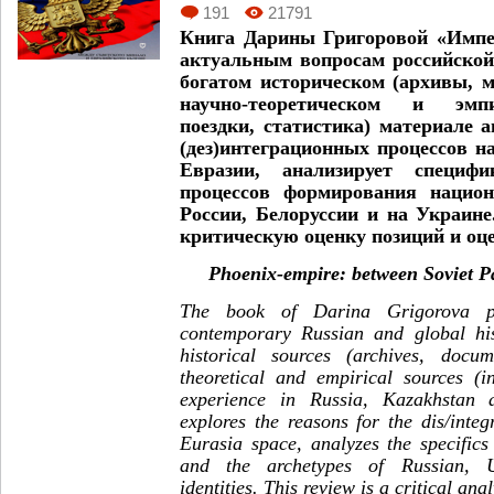
191
21791
Книга Дарины Григоровой «Импе
актуальным вопросам российской
богатом историческом (архивы, 
научно-теоретическом и эмп
поездки, статистика) материале 
(дез)интеграционных процессов н
Евразии, анализирует специф
процессов формирования национ
России, Белоруссии и на Украине
критическую оценку позиций и оце
Phoenix-empire: between Soviet P
The book of Darina Grigorova p
contemporary Russian and global his
historical sources (archives, docum
theoretical and empirical sources (in
experience in Russia, Kazakhstan 
explores the reasons for the dis/inte
Eurasia space, analyzes the specific
and the archetypes of Russian, U
identities. This review is a critical anal