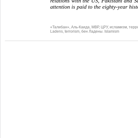
relations with the US, Pakistani and Sa
attention is paid to the eighty-year his
«Талибан»
,
Аль-Каида
,
МВР
,
ЦРУ
,
исламизм
,
терр
Ladens
,
terrorism
,
бен Ладены. Islamism