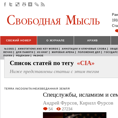
Ран
191
Ста
СВЕЖИЙ НОМЕР
О ЖУРНАЛЕ
АРХИВ
|
|
|
№1/2021
ANNOTATIONS AND KEY WORDS
АННОТАЦИИ И КЛЮЧЕВЫЕ СЛОВА
ОБЩЕ
|
|
|
|
|
ВЕЧНО
ДЛЯ ПАМЯТИ
ИЗ КНИГ
МИРОВАЯ АРЕНА
ПОЛОЖЕНИЕ ДЕЛ
ГОСУДАР
|
|
ПОЛЯХ
РЕЦЕНЗИИ
РАЗНОЕ
Список статей по тегу
«CIA»
Ниже представлены статьи с этим тегом
TERRA INCOGNITA/НЕИЗВЕДАННАЯ ЗЕМЛЯ
Спецслужбы, исламизм и се
Андрей Фурсов, Кирилл Фурсов
54
27234