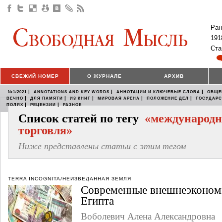
Ран
191
Ста
СВЕЖИЙ НОМЕР
О ЖУРНАЛЕ
АРХИВ
|
|
|
№1/2021
ANNOTATIONS AND KEY WORDS
АННОТАЦИИ И КЛЮЧЕВЫЕ СЛОВА
ОБЩЕ
|
|
|
|
|
ВЕЧНО
ДЛЯ ПАМЯТИ
ИЗ КНИГ
МИРОВАЯ АРЕНА
ПОЛОЖЕНИЕ ДЕЛ
ГОСУДАР
|
|
ПОЛЯХ
РЕЦЕНЗИИ
РАЗНОЕ
Список статей по тегу
«международн
торговля»
Ниже представлены статьи с этим тегом
TERRA INCOGNITA/НЕИЗВЕДАННАЯ ЗЕМЛЯ
Современные внешнеэкономи
Египта
Воболевич Алена Александровна