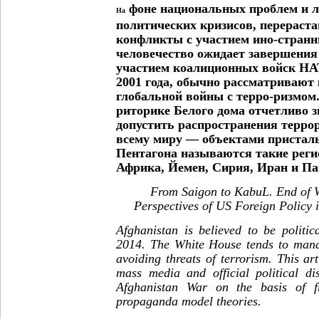
фоне национальных проблем и л
На
политических кризисов, перераст
конфликты с участием ино-странн
человечество ожидает завершения
участием коалиционных войск НА
2001 года, обычно рассматривают 
глобальной войны с терро-ризмом
риторике Белого дома отчетливо з
допустить распространения терро
всему миру — объектами пристал
Пентагона называются такие реги
Африка, Йемен, Сирия, Иран и Па
From Saigon to KabuL. End of W
Perspectives of US Foreign Policy
Afghanistan is believed to be politic
2014. The White House tends to mana
avoiding threats of terrorism. This art
mass media and official political di
Afghanistan War on the basis of f
propaganda model theories.