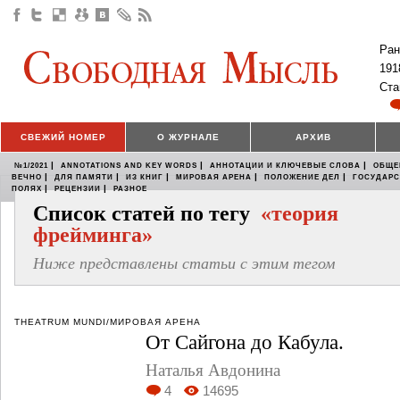
Ран
191
Ста
СВЕЖИЙ НОМЕР
О ЖУРНАЛЕ
АРХИВ
|
|
|
№1/2021
ANNOTATIONS AND KEY WORDS
АННОТАЦИИ И КЛЮЧЕВЫЕ СЛОВА
ОБЩЕ
|
|
|
|
|
ВЕЧНО
ДЛЯ ПАМЯТИ
ИЗ КНИГ
МИРОВАЯ АРЕНА
ПОЛОЖЕНИЕ ДЕЛ
ГОСУДАР
|
|
ПОЛЯХ
РЕЦЕНЗИИ
РАЗНОЕ
Список статей по тегу
«теория
фрейминга»
Ниже представлены статьи с этим тегом
THEATRUM MUNDI/МИРОВАЯ АРЕНА
От Сайгона до Кабула.
Наталья Авдонина
4
14695