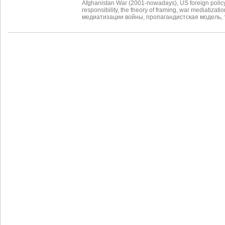
Afghanistan War (2001-nowadays)
,
US foreign polic
responsibility
,
the theory of framing
,
war mediatizatio
медиатизации войны
,
пропагандистская модель
,