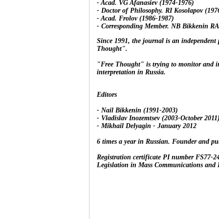
- Acad.
VG Afanasiev (1974-1976)
- Doctor of Philosophy.
RI Kosolapov (197
- Acad.
Frolov (1986-1987)
- Corresponding Member.
NB Bikkenin RA
Since 1991, the journal is an independent 
Thought".
"Free Thought" is trying to monitor and in
interpretation in Russia.
Editors
- Nail Bikkenin (1991-2003)
- Vladislav Inozemtsev (2003-October 2011
- Mikhail Delyagin - January 2012
6 times a year in Russian.
Founder and publ
Registration certificate PI number FS77-24
Legislation in Mass Communications and P