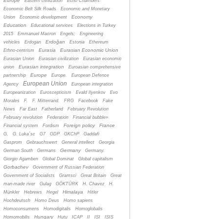
Europe
Eastern civilization
Echo Chambers
Economic Belt Silk Roads
Economic and Monetary
Economy
Union
Economic development
Education
Educational services
Elections in Turkey
2015
Emmanuel Macron
Engels;
Engineering
Erdoğan
vehicles
Erdogan
Estonia
Ethereum
Eurasia
Eurasian Economic Union
Ethno-centrism
Eurasian Union
Eurasian civilization
Eurasian economic
Eurasian integration
union
Euroasian comprehensive
Europe
partnership
Europe.
European Defence
European Union
Agency
European integration
Europeanization
Euroscepticism
Evald Ilyenkov
Evo
Morales
F.
F. Mitterrand.
FRG
Facebook
Fake
News
Far East
Fatherland
February Revolution
February revolution
Federation
Financial bubble»
Foreign policy
France
Financial system
Fordism
G.
G. Luka´sc
G7
GDP
GKChP
Gaddafi
Gasprom
Gebrauchswert
General intellect
Georgia
Germany
German South
Germans
Germany.
Giorgio Agamben
Global Dominat
Global capitalism
Gorbachev
Government of Russian Federation
Government of Socialists
Gramsci
Great Britain
Great
man-made river
Gulag
GÖKTÜRK
H. Chavez
H.
Himalaya
Münkler
Hebrews
Hegel
Hitler
Hochdeutsch
Homo Deus
Homo sapiens
Homoconsumens
Homodigitalis
Homoglobalis
Hungary
Homomobilis
Hutu
ICAP
II
ISI
ISIS