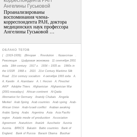
корреспондента РАН
Ангелины Гуськовой
Проанализированы
воспоминания члена­
корреспондента РАН, доктора
медицинских наук профессора
Ангелины Гуськовой …
ОБЛАКО ТЕГОВ
(
(1919-1939);
(Вторая
. Revolution
. Казахстан
.
Революция
. Цифровая экономика
11 сентября 2001
года
18th century
1917 г.
1934 – 1935 гг.
1960s in
the USSR
1968 г.
2021
21st Century Maritime Silk
Road
21st century socialism
4 октября 1993 года
A.
A. Karelin
A. Atambaev
A. I. Herzen
A. Pinochet
AKP
Adolphe Thiers
Afghanistan
Afghanistan War
(2001-nowadays)
African continent
Al-Qaida
Angela
Alternative for Germany
Anatoly Chubais
Merkel
Arab Spring
Arab countries
Arab spring
Arab-
African Union
Arab-Israeli conflict
Arabian awaking
Asia
Arabic Spring
Arabs
Argentina
Asia Pacific
Asiatic mode of production
region
Association
Agreement
Ataturkism
Atatürk
Auschwitz
Austria
BRICS
Austria.
Bakatin
Baltic countries
Bank of
Bashar
England.
Bank of Russia
Barack Obama