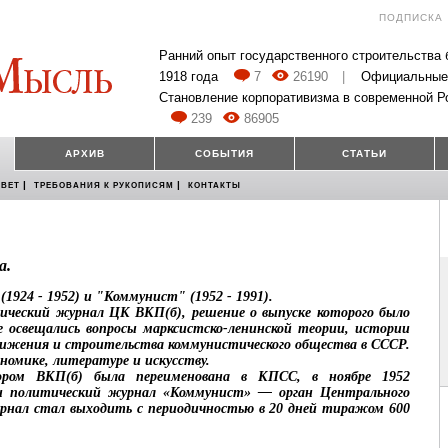
ПОДПИСКА
Ранний опыт государственного строительства
1918 года
7
26190
|
Официальные
Становление корпоративизма в современной Р
239
86905
АРХИВ
СОБЫТИЯ
СТАТЬИ
|
|
ОВЕТ
ТРЕБОВАНИЯ К РУКОПИСЯМ
КОНТАКТЫ
а.
1924 - 1952) и "Коммунист" (1952 - 1991).
ический журнал ЦК ВКП(б), решение о выпуске которого было
е освещались вопросы марксистско-ленинской теории, истории
вижения и строительства коммунистического общества в СССР.
номике, литературе и искусству.
ором ВКП(б) была переименована в КПСС, в ноябре 1952
 и политический журнал «Коммунист» — орган Центрального
нал стал выходить с периодичностью в 20 дней тиражом 600