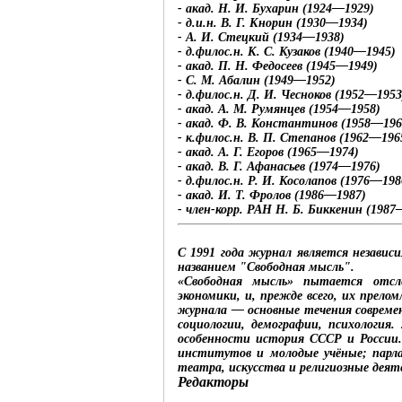
- акад. Н. И. Бухарин (1924—1929)
- д.и.н. В. Г. Кнорин (1930—1934)
- А. И. Стецкий (1934—1938)
- д.филос.н. К. С. Кузаков (1940—1945)
- акад. П. Н. Федосеев (1945—1949)
- С. М. Абалин (1949—1952)
- д.филос.н. Д. И. Чесноков (1952—1953
- акад. А. М. Румянцев (1954—1958)
- акад. Ф. В. Константинов (1958—196
- к.филос.н. В. П. Степанов (1962—196
- акад. А. Г. Егоров (1965—1974)
- акад. В. Г. Афанасьев (1974—1976)
- д.филос.н. Р. И. Косолапов (1976—198
- акад. И. Т. Фролов (1986—1987)
- член-корр. РАН Н. Б. Биккенин (1987
С 1991 года журнал является незав
названием "Свободная мысль".
«Свободная мысль» пытается отс
экономики, и, прежде всего, их прело
журнала — основные течения современ
социологии, демографии, психология
особенности история СССР и России.
институтов и молодые учёные; парл
театра, искусства и религиозные деят
Редакторы