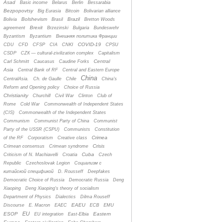
Asad
Basic income
Belarus
Berlin
Bessarabia
Bezpopovtsy
Big Eurasia
Bitcoin
Bolivarian alliance
Bolshevism
Brazil
Bolivia
Brasil
Bretton Woods
Brexit
agreement
Brzezinski
Bulgaria
Bundeswehr
Byzantism
Byzantium
Bнешняя политика Франции
COVID-19
CDU
CFD
CFSP
CIA
CNKI
CPSU
CSDP
CZК — cultural-zivilization complex
Capitalism
Central
Carl Schmitt
Caucasus
Caudine Forks
Asia
Central Bank of RF
Central and Eastern Europe
China
CentralAsia.
Ch. de Gaulle
Chile
China's
Reform and Opening policy
Choice of Russia
Christianity
Churchill
Civil War
Clinton
Club of
Rome
Cold War
Commonwealth of Independent States
(CIS)
Commonwealth of the Independent States
Communism
Communist Party of China
Communist
Party of the USSR (CSPU)
Communists
Constitution
Crimea
of the RF
Corporatism
Creative class
Crisis
Crimean consensus
Crimean syndrome
Cuba
Criticism of N. Machiavelli
Croatia
Czech
Republic
Czechoslovak Legion
Cоциализм с
китайской спецификой
D. Rousseff
Deepfakes
Democratic Choice of Russia
Democratic Russia
Deng
Xiaoping
Deng Xiaoping's theory of socialism
Department of Physics
Dialectics
Dilma Rouseff
EAEU
Discourse
E. Macron
EAEC
ECB
EMU
EU
ESOP
Eastern
EU integration
East-Elbia