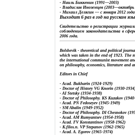
- Наиль Биккенин (1991—2003)
- Владислав Иноземцев (2003—октябрь 
- Михаил Делягин — с января 2012 года
Выходит 6 раз в год на русском 
Свидетельство о регистрации журнал
соблюдением законодательства в сфер
2006 года.
Bolshevik - theoretical and political journ
which was taken in the end of 1923.
The m
the international communist movement and
on philosophy, economics, literature and ar
Editors in Chief
- Acad.
Bukharin (1924-1929)
- Doctor of History
VG Knorin (1930-1934
- AI Stetsky (1934-1938)
- Doctor of Philosophy.
KS Kuzakov (1940
- Acad.
PN Fedoseyev (1945-1949)
- SM Abalin (1949-1952)
- Doctor of Philosophy.
DI Chesnokov (19
- Acad.
AM Rumyantsev (1954-1958)
- Acad.
FV Konstantinov (1958-1962)
- K.filos.n.
VP Stepanov (1962-1965)
- Acad.
A. Egorov (1965-1974)