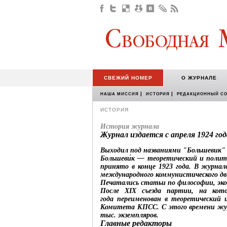
СВЕЖИЙ НОМЕР
О ЖУРНАЛЕ
|
|
НАША МИССИЯ
ИСТОРИЯ
РЕДАКЦИОННЫЙ С
ИСТОРИЯ
История журнала
Журнал издается с апреля 1924 год
Выходил под названиями "Большевик" (
Большеви́к — теоретический и полит
принято в конце 1923 года. В журнал
международного коммунистического д
Печатались статьи по философии, эко
После XIX съезда партии, на кот
года переименован в теоретический
Комитета КПСС. С этого времени жур
тыс. экземпляров.
Главные редакторы