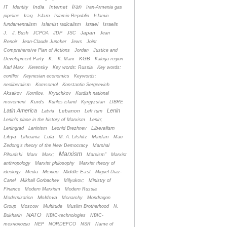
Iran
India
Internet
IT
Identity
Iran-Armenia gas
Iraq
Islam
pipeline
Islamic Republic
Islamic
Israel
fundamentalism
Islamist radicalism
Israelis
Japan
J.
J. Bush
JCPOA
JDP
JSC
Jean
Renoir
Jean-Claude Juncker
Jews
Joint
Comprehensive Plan of Actions
Jordan
Justice and
KGB
Development Party
K.
K. Marx
Kaluga region
Karl Marx
Kerensky
Key words: Russia
Key words:
conflict
Keynesian economics
Keywords:
neoliberalism
Komsomol
Konstantin Sergeevich
Aksakov
Kornilov.
Kryuchkov
Kurdish national
Kurds
movement
Kuriles island
Kyrgyzstan
LIBRE
Latin America
Lenin
Lebanon
Latvia
Left turn
Lenin's place in the history of Marxism
Lenin;
Liberalism
Leningrad
Leninism
Leonid Brezhnev
Libya
Lula
Maidan
Lithuania
M. A. Lifshitz
Mao
Zedong's theory of the New Democracy
Marshal
Marxism
Pilsudski
Marx
Marx;
Marxism”
Marxist
anthropology
Marxist philosophy
Marxist theory of
Mexico
Middle East
ideology
Media
Miguel Diaz-
Canel
Mikhail Gorbachev
Milyukov;
Ministry of
Finance
Modern Marxism
Modern Russia
Moldova
Modernization
Monarchy
Mondragon
Group
Moscow
Multitude
Muslim Brotherhood
N.
NATO
Bukharin
NBIC-technologies
NBIC-
технологии
NEP
NORDEFCO
NSR
Name of