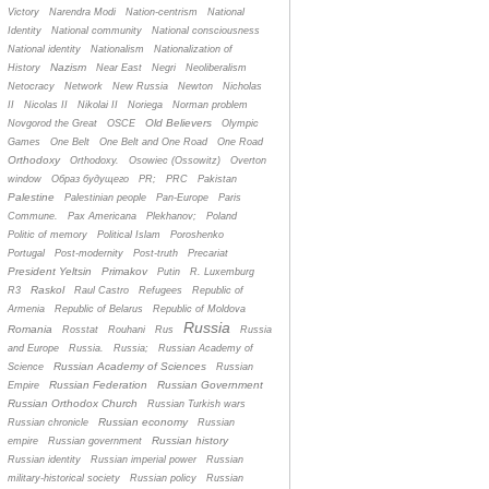
Victory
Narendra Modi
Nation-centrism
National
Identity
National community
National consciousness
National identity
Nationalism
Nationalization of
Nazism
History
Near East
Negri
Neoliberalism
Netocracy
Network
New Russia
Newton
Nicholas
II
Nicolas II
Nikolai II
Noriega
Norman problem
Old Believers
Novgorod the Great
OSCE
Olympic
Games
One Belt
One Belt and One Road
One Road
Orthodoxy
Orthodoxy.
Osowiec (Ossowitz)
Overton
window
Oбраз будущего
PR;
PRC
Pakistan
Palestine
Palestinian people
Pan-Europe
Paris
Commune.
Pax Americana
Plekhanov;
Poland
Politic of memory
Political Islam
Poroshenko
Portugal
Post-modernity
Post-truth
Precariat
President Yeltsin
Primakov
Putin
R. Luxemburg
Raskol
R3
Raul Castro
Refugees
Republic of
Armenia
Republic of Belarus
Republic of Moldova
Russia
Romania
Rosstat
Rouhani
Rus
Russia
and Europe
Russia.
Russia;
Russian Academy of
Russian Academy of Sciences
Science
Russian
Russian Federation
Russian Government
Empire
Russian Orthodox Church
Russian Turkish wars
Russian economy
Russian chronicle
Russian
Russian history
empire
Russian government
Russian identity
Russian imperial power
Russian
military-historical society
Russian policy
Russian