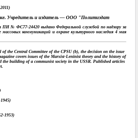
2011)
языке. Учредитель и издатель — ООО "Политиздат
а ПИ № ФС77-24420 выдано Федеральной службой по надзору за
е массовых коммуникаций и охране культурного наследия 4 мая
al of the Central Committee of the CPSU (b), the decision on the issue
agazine covers issues of the Marxist-Leninist theory and the history of
 the building of a communist society in the USSR.
Published articles
t.
)
-1945)
52-1953)