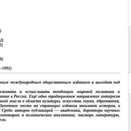
)
2)
5)
6)
—1991)
исимым международным общественным изданием и выходит под
леживать и осмысливать тенденции мировой политики и
мление в России. Ещё одно традиционное направление интересов
ной мысли в области культуры, искусства, науки, образования,
. Заметное место на страницах издания занимает история, в
 Среди авторов публикаций — академики, директора научных
аментарии и политические аналитики; мастера литературы,
ели.