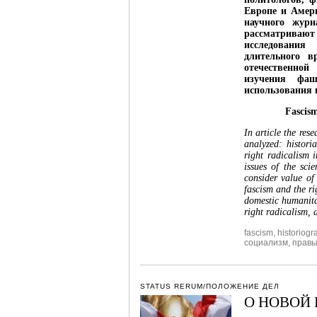
Европе и Амери
научного журн
рассматривают
исследовани
длительного в
отечественно
изучения фа
использования 
Fascism
In article the res
analyzed: historia
right radicalism 
issues of the sci
consider value of 
fascism and the r
domestic humanitar
right radicalism, 
fascism
,
historiogr
социализм
,
правы
STATUS RERUM/ПОЛОЖЕНИЕ ДЕЛ
О НОВОЙ 