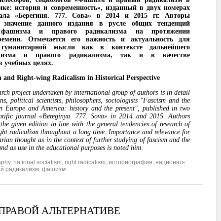
ке: история и современность», изданный в двух номерах
ала «Берегиня. 777. Сова» в 2014 и 2015 гг. Авторы
 значение данного издания в русле общих тенденций
я фашизма и правого радикализма на протяжении
ремени. Отмечается его важность и актуальность для
й гуманитарной мысли как в контексте дальнейшего
шизма и правого радикализма, так и в качестве
в учебных целях.
 and Right-wing Radicalism in Historical Perspective
earch project undertaken by international group of authors is in detail
ns, political scientists, philosophers, sociologists "Fascism and the
in Europe and America: history and the present", published in two
entific journal «Bereginya. 777. Sova» in 2014 and 2015. Authors
the given edition in line with the general tendencies of research of
ight radicalism throughout a long time. Importance and relevance for
ian thought as in the context of further studying of fascism and the
and as use in the educational purposes is noted him.
aphy
,
national socialism
,
right radicalism
,
историография
,
национал-
й радикализм
,
фашизм
ПРАВОЙ АЛЬТЕРНАТИВЕ