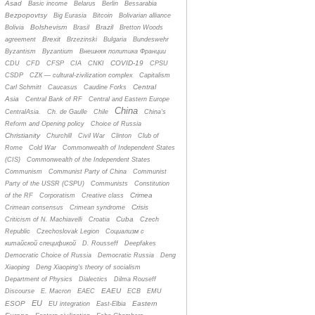
Asad
Basic income
Belarus
Berlin
Bessarabia
Bezpopovtsy
Big Eurasia
Bitcoin
Bolivarian alliance
Bolshevism
Brazil
Bolivia
Brasil
Bretton Woods
Brexit
agreement
Brzezinski
Bulgaria
Bundeswehr
Byzantism
Byzantium
Bнешняя политика Франции
COVID-19
CDU
CFD
CFSP
CIA
CNKI
CPSU
CSDP
CZК — cultural-zivilization complex
Capitalism
Central
Carl Schmitt
Caucasus
Caudine Forks
Asia
Central Bank of RF
Central and Eastern Europe
China
CentralAsia.
Ch. de Gaulle
Chile
China's
Reform and Opening policy
Choice of Russia
Christianity
Churchill
Civil War
Clinton
Club of
Rome
Cold War
Commonwealth of Independent States
(CIS)
Commonwealth of the Independent States
Communism
Communist Party of China
Communist
Party of the USSR (CSPU)
Communists
Constitution
Crimea
of the RF
Corporatism
Creative class
Crisis
Crimean consensus
Crimean syndrome
Cuba
Criticism of N. Machiavelli
Croatia
Czech
Republic
Czechoslovak Legion
Cоциализм с
китайской спецификой
D. Rousseff
Deepfakes
Democratic Choice of Russia
Democratic Russia
Deng
Xiaoping
Deng Xiaoping's theory of socialism
Department of Physics
Dialectics
Dilma Rouseff
EAEU
Discourse
E. Macron
EAEC
ECB
EMU
EU
ESOP
Eastern
EU integration
East-Elbia