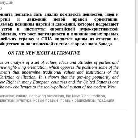
алудин
0
ринята попытка дать анализ комплекса ценностей, идей и
партий и движений новой правой ориентации,
ляемых позициям партий и движений, которые подрывают
 устои и институты европейской иудео-христианской
оказано, что рост популярности и влияние новых правых
опейских странах и США является одним из ответов на
бщественно-политической системе современного Запада.
ON THE NEW RIGHT ALTERNATIVE
es an analysis of a set of values, ideas and attitudes of parties and
new right-wing orientation, which opposes the positions some of the
ments that undermine traditional values and institutions of the
ristian civilization. It is shown that the growing popularity and
New Right in many European countries and the United States is one
the new challenges to the socio-political system of the modern West.
ervative
,
culture
,
right-wing radicalism
,
the New Right
,
tradition
,
ерватизм
,
культура
,
новые правые
,
правый радикализм
,
традиция