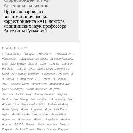
корреспондента РАН
Ангелины Гуськовой
Проанализированы
воспоминания члена­
корреспондента РАН, доктора
медицинских наук профессора
Ангелины Гуськовой …
ОБЛАКО ТЕГОВ
(
(1919-1939);
(Вторая
. Revolution
. Казахстан
.
Революция
. Цифровая экономика
11 сентября 2001
года
18th century
1917 г.
1934 – 1935 гг.
1960s in
the USSR
1968 г.
2021
21st Century Maritime Silk
Road
21st century socialism
4 октября 1993 года
A.
A. Karelin
A. Atambaev
A. I. Herzen
A. Pinochet
AKP
Adolphe Thiers
Afghanistan
Afghanistan War
(2001-nowadays)
African continent
Al-Qaida
Angela
Alternative for Germany
Anatoly Chubais
Merkel
Arab Spring
Arab countries
Arab spring
Arab-
African Union
Arab-Israeli conflict
Arabian awaking
Asia
Arabic Spring
Arabs
Argentina
Asia Pacific
Asiatic mode of production
region
Association
Agreement
Ataturkism
Atatürk
Auschwitz
Austria
BRICS
Austria.
Bakatin
Baltic countries
Bank of
Bashar
England.
Bank of Russia
Barack Obama