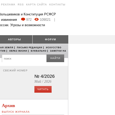
РЕКЛАМА
RSS
КАРТА САЙТА
КОНТАКТЫ
 большевиков и Конституция РСФСР
 извинения
972
109021
|
оссии. Угрозы и возможности
АВТОРЫ
ФОРУМ
|
|
АЯ ЗЕМЛЯ
ПИСЬМО РЕДАКЦИИ
ИСКУССТВО
|
|
|
ОТИВ
ОБРАЗ ЖИЗНИ
БУКВАЛЬНО
ЗАМЕТКИ НА
НАЙТИ
СВЕЖИЙ НОМЕР
№ 4/2026
Май / 2026
ЧИТАТЬ
Архив
ВЫПУСК ЖУРНАЛА