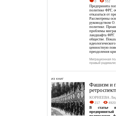
0
552
Предпринята поп
политике ФРГ, о
отказаться от п
Рассмотрены осн
руководством О.
политике. Проа
проблемы миграц
ландшафта ФРГ.
обществе. Показ
идеологического
ценностную пове
преодоления кри
Миграционная по
правый радикали
ИЗ КНИГ
Фашизм и п
ретроспект
КОРНЕЕВА Ли
217
4920
В статье под
предпринятый 
политологов, 