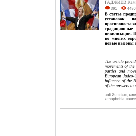
ГАДЖИЕВ Кам
391
4480
В статье предп
установок 
противопостав
традиционные
цивилизации. П
во многих евр
новые вызовы о
The article provid
movements of the 
parties and move
European Judeo-Ch
influence of the 
of the answers to 
anti-Semitism
,
cons
xenophobia
,
конс