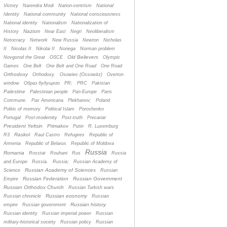
Victory
Narendra Modi
Nation-centrism
National
Identity
National community
National consciousness
National identity
Nationalism
Nationalization of
Nazism
History
Near East
Negri
Neoliberalism
Netocracy
Network
New Russia
Newton
Nicholas
II
Nicolas II
Nikolai II
Noriega
Norman problem
Old Believers
Novgorod the Great
OSCE
Olympic
Games
One Belt
One Belt and One Road
One Road
Orthodoxy
Orthodoxy.
Osowiec (Ossowitz)
Overton
window
Oбраз будущего
PR;
PRC
Pakistan
Palestine
Palestinian people
Pan-Europe
Paris
Commune.
Pax Americana
Plekhanov;
Poland
Politic of memory
Political Islam
Poroshenko
Portugal
Post-modernity
Post-truth
Precariat
President Yeltsin
Primakov
Putin
R. Luxemburg
Raskol
R3
Raul Castro
Refugees
Republic of
Armenia
Republic of Belarus
Republic of Moldova
Russia
Romania
Rosstat
Rouhani
Rus
Russia
and Europe
Russia.
Russia;
Russian Academy of
Russian Academy of Sciences
Science
Russian
Russian Federation
Russian Government
Empire
Russian Orthodox Church
Russian Turkish wars
Russian economy
Russian chronicle
Russian
Russian history
empire
Russian government
Russian identity
Russian imperial power
Russian
military-historical society
Russian policy
Russian