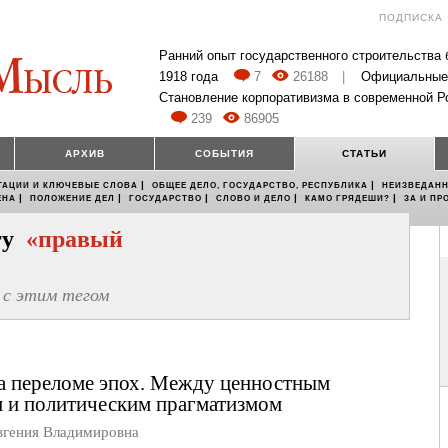
ПОДПИСКА
Ранний опыт государственного строительства
1918 года
7
26188
|
Официальные
Становление корпоративизма в современной Р
239
86905
АРХИВ
СОБЫТИЯ
СТАТЬИ
|
|
ТАЦИИ И КЛЮЧЕВЫЕ СЛОВА
ОБЩЕЕ ДЕЛО, ГОСУДАРСТВО, РЕСПУБЛИКА
НЕИЗВЕДАНН
|
|
|
|
|
ЕНА
ПОЛОЖЕНИЕ ДЕЛ
ГОСУДАРСТВО
СЛОВО И ДЕЛО
КАМО ГРЯДЕШИ?
ЗА И ПР
егу
«правый
с этим тегом
а переломе эпох. Между ценностным
 и политическим прагматизмом
ения Владимировна