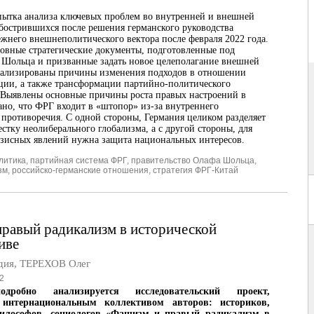
ытка анализа ключевых проблем во внутренней и внешней
бострившихся после решения германского руководства
режнего внешнеполитического вектора после февраля 2022 года.
овные стратегические документы, подготовленные под
 Шольца и призванные задать новое целеполагание внешней
нализированы причины изменения подходов в отношении
ии, а также трансформации партийно-политического
 Выявлены основные причины роста правых настроений в
ано, что ФРГ входит в «штопор» из-за внутреннего
 противоречия. С одной стороны, Германия целиком разделяет
стку неолиберального глобализма, а с другой стороны, для
зисных явлений нужна защита национальных интересов.
литика
,
партийная система ФРГ
,
правительство Олафа Шольца
,
зм
,
российско-германские отношения
,
стратегия ФРГ-Китай
равый радикализм в исторической
иве
дия
,
ТЕРЕХОВ Олег
2
робно анализируется исследовательский проект,
интернациональным коллективом авторов: историков,
философов, социологов «Фашизм и правый радикализм в