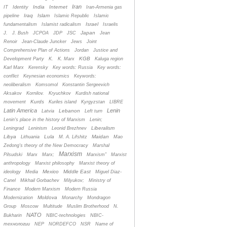
Iran
India
Internet
IT
Identity
Iran-Armenia gas
Iraq
Islam
pipeline
Islamic Republic
Islamic
Israel
fundamentalism
Islamist radicalism
Israelis
Japan
J.
J. Bush
JCPOA
JDP
JSC
Jean
Renoir
Jean-Claude Juncker
Jews
Joint
Comprehensive Plan of Actions
Jordan
Justice and
KGB
Development Party
K.
K. Marx
Kaluga region
Karl Marx
Kerensky
Key words: Russia
Key words:
conflict
Keynesian economics
Keywords:
neoliberalism
Komsomol
Konstantin Sergeevich
Aksakov
Kornilov.
Kryuchkov
Kurdish national
Kurds
movement
Kuriles island
Kyrgyzstan
LIBRE
Latin America
Lenin
Lebanon
Latvia
Left turn
Lenin's place in the history of Marxism
Lenin;
Liberalism
Leningrad
Leninism
Leonid Brezhnev
Libya
Lula
Maidan
Lithuania
M. A. Lifshitz
Mao
Zedong's theory of the New Democracy
Marshal
Marxism
Pilsudski
Marx
Marx;
Marxism”
Marxist
anthropology
Marxist philosophy
Marxist theory of
Mexico
Middle East
ideology
Media
Miguel Diaz-
Canel
Mikhail Gorbachev
Milyukov;
Ministry of
Finance
Modern Marxism
Modern Russia
Moldova
Modernization
Monarchy
Mondragon
Group
Moscow
Multitude
Muslim Brotherhood
N.
NATO
Bukharin
NBIC-technologies
NBIC-
технологии
NEP
NORDEFCO
NSR
Name of