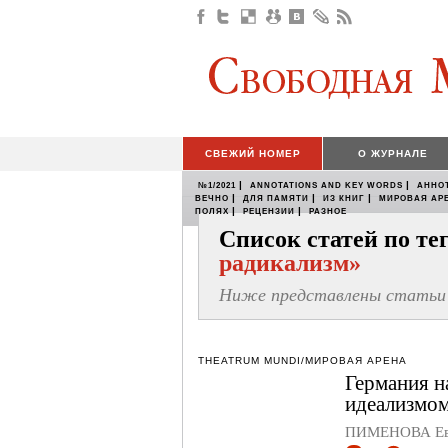
СВЕЖИЙ НОМЕР
О ЖУРНАЛЕ
|
|
№1/2021
ANNOTATIONS AND KEY WORDS
АННО
|
|
|
ВЕЧНО
ДЛЯ ПАМЯТИ
ИЗ КНИГ
МИРОВАЯ АР
|
|
ПОЛЯХ
РЕЦЕНЗИИ
РАЗНОЕ
Список статей по т
радикализм»
Ниже представлены статьи 
THEATRUM MUNDI/МИРОВАЯ АРЕНА
Германия н
идеализмом
ПИМЕНОВА Евг