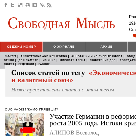
Ран
191
Ста
СВЕЖИЙ НОМЕР
О ЖУРНАЛЕ
АРХИВ
|
|
|
№1/2021
ANNOTATIONS AND KEY WORDS
АННОТАЦИИ И КЛЮЧЕВЫЕ СЛОВА
ОБЩЕ
|
|
|
|
|
ВЕЧНО
ДЛЯ ПАМЯТИ
ИЗ КНИГ
МИРОВАЯ АРЕНА
ПОЛОЖЕНИЕ ДЕЛ
ГОСУДАР
|
|
ПОЛЯХ
РЕЦЕНЗИИ
РАЗНОЕ
Список статей по тегу
«Экономичес
и валютный союз»
Ниже представлены статьи с этим тегом
QUO VADIS?/КАМО ГРЯДЕШИ?
Участие Германии в реформе
роста 2005 года. Истоки кри
АЛИПОВ Всеволод