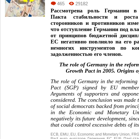
465
29182
Рассмотрена роль Германии в 
Пакта стабильности и роста
сторонников и противников изме
что отступление Германии под вл
от принципов бюджетной дисцип
ЕС негативно повлияло на его ра
немногих инструментов по ко
задолженностью его членов.
The role of Germany in the reform
Growth Pact in 2005. Origins o
The role of Germany in the reforming 
Pact (SGP) signed by EU members
Arguments of supporters and opponen
considered. The conclusion was made 
of social democrats backed from princip
in the Economic and Monetary Uni
negatively its future development, sinc
that could control excessive debts of 
ECB
,
EMU
,
EU
,
Economic and Monetary Union
,
FR
Pact
,
euro
,
eurozone
,
Германия
,
ЕС
,
ЕЦБ
,
Пакт ста