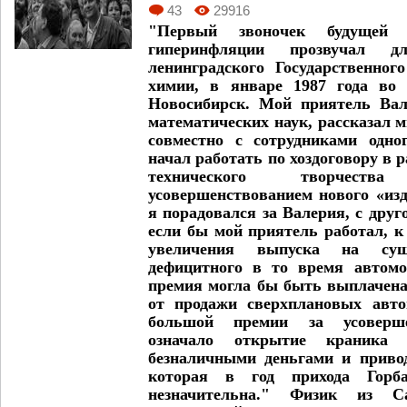
43
29916
"Первый звоночек будущей го
гиперинфляции прозвучал д
ленинградского Государственног
химии, в январе 1987 года во
Новосибирск. Мой приятель Вал
математических наук, рассказал м
совместно с сотрудниками одн
начал работать по хоздоговору в 
технического творчест
усовершенствованием нового «из
я порадовался за Валерия, с друг
если бы мой приятель работал, к
увеличения выпуска на сущ
дефицитного в то время автомо
премия могла бы быть выплачена
от продажи сверхплановых авто
большой премии за усоверше
означало открытие краника
безналичными деньгами и приво
которая в год прихода Горб
незначительна." Физик из Са