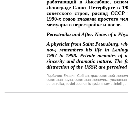
работающий в Лиссабоне, вспом
Лениграде-Санкт-Петербурге в 198
советского строя, распад СССР
1990-х годов глазами простого че
мемуары о перестройке и после.
Perestroika and After. Notes of a Phy
A physicist from Saint Petersburg, wh
now, remembers his life in Lening
1987 to 1998. Private memoirs of 
sincerity and dramatic nature. The fa
distraction of the USSR are perceived
Горбачев
,
Ельцин
,
Собчак
,
крах советской эконом
советская наука
,
советская экономика
,
уголовная
perestroika
,
soviet economic system
,
soviet intellige