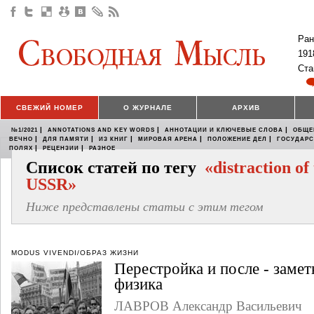
Ран
191
Ста
СВЕЖИЙ НОМЕР
О ЖУРНАЛЕ
АРХИВ
|
|
|
№1/2021
ANNOTATIONS AND KEY WORDS
АННОТАЦИИ И КЛЮЧЕВЫЕ СЛОВА
ОБЩЕ
|
|
|
|
|
ВЕЧНО
ДЛЯ ПАМЯТИ
ИЗ КНИГ
МИРОВАЯ АРЕНА
ПОЛОЖЕНИЕ ДЕЛ
ГОСУДАР
|
|
ПОЛЯХ
РЕЦЕНЗИИ
РАЗНОЕ
Список статей по тегу
«distraction of
USSR»
Ниже представлены статьи с этим тегом
MODUS VIVENDI/ОБРАЗ ЖИЗНИ
Перестройка и после - замет
физика
ЛАВРОВ Александр Васильевич