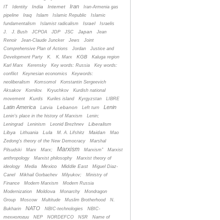
Iran
India
Internet
IT
Identity
Iran-Armenia gas
Iraq
Islam
pipeline
Islamic Republic
Islamic
Israel
fundamentalism
Islamist radicalism
Israelis
Japan
J.
J. Bush
JCPOA
JDP
JSC
Jean
Renoir
Jean-Claude Juncker
Jews
Joint
Comprehensive Plan of Actions
Jordan
Justice and
KGB
Development Party
K.
K. Marx
Kaluga region
Karl Marx
Kerensky
Key words: Russia
Key words:
conflict
Keynesian economics
Keywords:
neoliberalism
Komsomol
Konstantin Sergeevich
Aksakov
Kornilov.
Kryuchkov
Kurdish national
Kurds
movement
Kuriles island
Kyrgyzstan
LIBRE
Latin America
Lenin
Lebanon
Latvia
Left turn
Lenin's place in the history of Marxism
Lenin;
Liberalism
Leningrad
Leninism
Leonid Brezhnev
Libya
Lula
Maidan
Lithuania
M. A. Lifshitz
Mao
Zedong's theory of the New Democracy
Marshal
Marxism
Pilsudski
Marx
Marx;
Marxism”
Marxist
anthropology
Marxist philosophy
Marxist theory of
Mexico
Middle East
ideology
Media
Miguel Diaz-
Canel
Mikhail Gorbachev
Milyukov;
Ministry of
Finance
Modern Marxism
Modern Russia
Moldova
Modernization
Monarchy
Mondragon
Group
Moscow
Multitude
Muslim Brotherhood
N.
NATO
Bukharin
NBIC-technologies
NBIC-
технологии
NEP
NORDEFCO
NSR
Name of