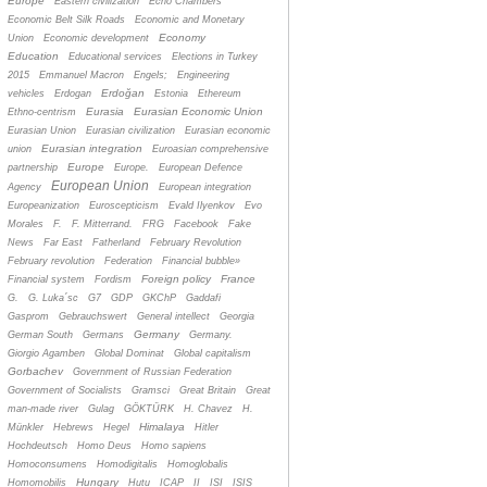
Europe
Eastern civilization
Echo Chambers
Economic Belt Silk Roads
Economic and Monetary
Economy
Union
Economic development
Education
Educational services
Elections in Turkey
2015
Emmanuel Macron
Engels;
Engineering
Erdoğan
vehicles
Erdogan
Estonia
Ethereum
Eurasia
Eurasian Economic Union
Ethno-centrism
Eurasian Union
Eurasian civilization
Eurasian economic
Eurasian integration
union
Euroasian comprehensive
Europe
partnership
Europe.
European Defence
European Union
Agency
European integration
Europeanization
Euroscepticism
Evald Ilyenkov
Evo
Morales
F.
F. Mitterrand.
FRG
Facebook
Fake
News
Far East
Fatherland
February Revolution
February revolution
Federation
Financial bubble»
Foreign policy
France
Financial system
Fordism
G.
G. Luka´sc
G7
GDP
GKChP
Gaddafi
Gasprom
Gebrauchswert
General intellect
Georgia
Germany
German South
Germans
Germany.
Giorgio Agamben
Global Dominat
Global capitalism
Gorbachev
Government of Russian Federation
Government of Socialists
Gramsci
Great Britain
Great
man-made river
Gulag
GÖKTÜRK
H. Chavez
H.
Himalaya
Münkler
Hebrews
Hegel
Hitler
Hochdeutsch
Homo Deus
Homo sapiens
Homoconsumens
Homodigitalis
Homoglobalis
Hungary
Homomobilis
Hutu
ICAP
II
ISI
ISIS