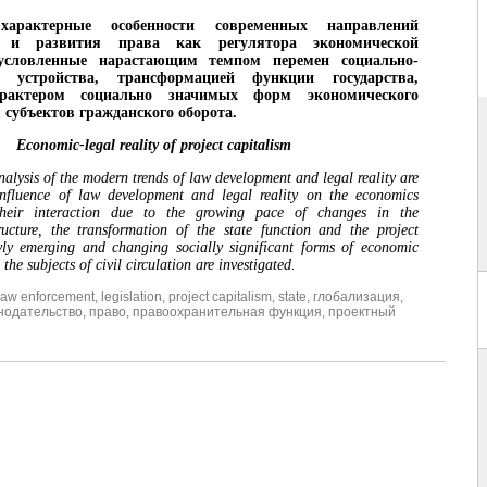
характерные особенности современных направлений
 и развития права как регулятора экономической
бусловленные нарастающим темпом перемен социально-
о устройства, трансформацией функции государства,
рактером социально значимых форм экономического
 субъектов гражданского оборота.
Economic-legal reality of project capitalism
analysis of the modern trends of law development and legal reality are
influence of law development and legal reality on the economics
their interaction due to the growing pace of changes in the
ucture, the transformation of the state function and the project
wly emerging and changing socially significant forms of economic
the subjects of civil circulation are investigated.
law enforcement
,
legislation
,
project capitalism
,
state
,
глобализация
,
нодательство
,
право
,
правоохранительная функция
,
проектный