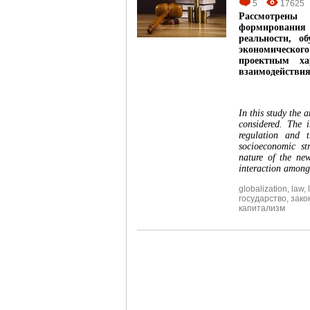
5
17625
Рассмотрены 
формирования
реальности, о
экономическог
проектным ха
взаимодействия
In this study the 
considered. The 
regulation and 
socioeconomic str
nature of the ne
interaction among 
globalization
,
law
,
государство
,
зако
капитализм