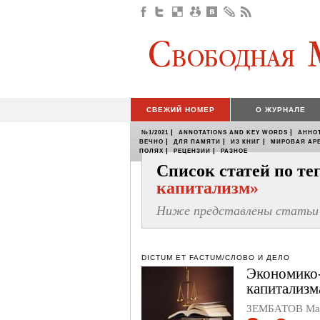
СВЕЖИЙ НОМЕР
О ЖУРНАЛЕ
|
|
№1/2021
ANNOTATIONS AND KEY WORDS
АННО
|
|
|
ВЕЧНО
ДЛЯ ПАМЯТИ
ИЗ КНИГ
МИРОВАЯ АР
|
|
ПОЛЯХ
РЕЦЕНЗИИ
РАЗНОЕ
Список статей по т
капитализм»
Ниже представлены статьи 
DICTUM ET FACTUM/СЛОВО И ДЕЛО
Экономико-
капитализм
ЗЕМБАТОВ Ма