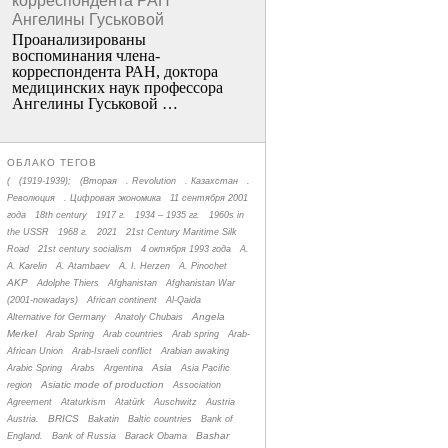
корреспондента РАН
Ангелины Гуськовой
Проанализированы
воспоминания члена­
корреспондента РАН, доктора
медицинских наук профессора
Ангелины Гуськовой …
ОБЛАКО ТЕГОВ
(
(1919-1939);
(Вторая
. Revolution
. Казахстан
.
Революция
. Цифровая экономика
11 сентября 2001
года
18th century
1917 г.
1934 – 1935 гг.
1960s in
the USSR
1968 г.
2021
21st Century Maritime Silk
Road
21st century socialism
4 октября 1993 года
A.
A. Karelin
A. Atambaev
A. I. Herzen
A. Pinochet
AKP
Adolphe Thiers
Afghanistan
Afghanistan War
(2001-nowadays)
African continent
Al-Qaida
Angela
Alternative for Germany
Anatoly Chubais
Merkel
Arab Spring
Arab countries
Arab spring
Arab-
African Union
Arab-Israeli conflict
Arabian awaking
Asia
Arabic Spring
Arabs
Argentina
Asia Pacific
Asiatic mode of production
region
Association
Agreement
Ataturkism
Atatürk
Auschwitz
Austria
BRICS
Austria.
Bakatin
Baltic countries
Bank of
Bashar
England.
Bank of Russia
Barack Obama