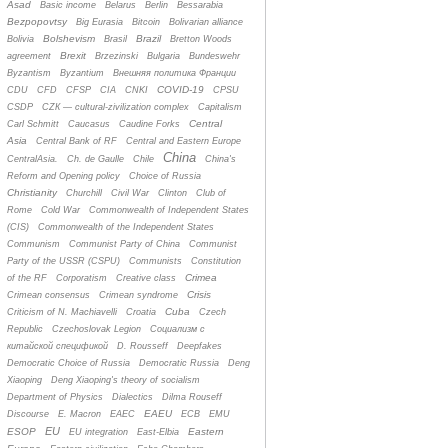
Asad
Basic income
Belarus
Berlin
Bessarabia
Bezpopovtsy
Big Eurasia
Bitcoin
Bolivarian alliance
Bolshevism
Brazil
Bolivia
Brasil
Bretton Woods
Brexit
agreement
Brzezinski
Bulgaria
Bundeswehr
Byzantism
Byzantium
Bнешняя политика Франции
COVID-19
CDU
CFD
CFSP
CIA
CNKI
CPSU
CSDP
CZК — cultural-zivilization complex
Capitalism
Central
Carl Schmitt
Caucasus
Caudine Forks
Asia
Central Bank of RF
Central and Eastern Europe
China
CentralAsia.
Ch. de Gaulle
Chile
China's
Reform and Opening policy
Choice of Russia
Christianity
Churchill
Civil War
Clinton
Club of
Rome
Cold War
Commonwealth of Independent States
(CIS)
Commonwealth of the Independent States
Communism
Communist Party of China
Communist
Party of the USSR (CSPU)
Communists
Constitution
Crimea
of the RF
Corporatism
Creative class
Crisis
Crimean consensus
Crimean syndrome
Cuba
Criticism of N. Machiavelli
Croatia
Czech
Republic
Czechoslovak Legion
Cоциализм с
китайской спецификой
D. Rousseff
Deepfakes
Democratic Choice of Russia
Democratic Russia
Deng
Xiaoping
Deng Xiaoping's theory of socialism
Department of Physics
Dialectics
Dilma Rouseff
EAEU
Discourse
E. Macron
EAEC
ECB
EMU
EU
ESOP
Eastern
EU integration
East-Elbia