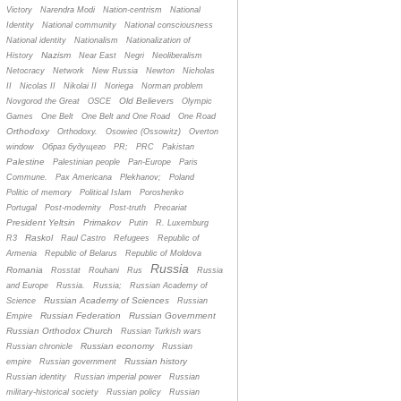
Victory
Narendra Modi
Nation-centrism
National
Identity
National community
National consciousness
National identity
Nationalism
Nationalization of
Nazism
History
Near East
Negri
Neoliberalism
Netocracy
Network
New Russia
Newton
Nicholas
II
Nicolas II
Nikolai II
Noriega
Norman problem
Old Believers
Novgorod the Great
OSCE
Olympic
Games
One Belt
One Belt and One Road
One Road
Orthodoxy
Orthodoxy.
Osowiec (Ossowitz)
Overton
window
Oбраз будущего
PR;
PRC
Pakistan
Palestine
Palestinian people
Pan-Europe
Paris
Commune.
Pax Americana
Plekhanov;
Poland
Politic of memory
Political Islam
Poroshenko
Portugal
Post-modernity
Post-truth
Precariat
President Yeltsin
Primakov
Putin
R. Luxemburg
Raskol
R3
Raul Castro
Refugees
Republic of
Armenia
Republic of Belarus
Republic of Moldova
Russia
Romania
Rosstat
Rouhani
Rus
Russia
and Europe
Russia.
Russia;
Russian Academy of
Russian Academy of Sciences
Science
Russian
Russian Federation
Russian Government
Empire
Russian Orthodox Church
Russian Turkish wars
Russian economy
Russian chronicle
Russian
Russian history
empire
Russian government
Russian identity
Russian imperial power
Russian
military-historical society
Russian policy
Russian