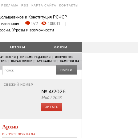
РЕКЛАМА
RSS
КАРТА САЙТА
КОНТАКТЫ
 большевиков и Конституция РСФСР
 извинения
972
109011
|
оссии. Угрозы и возможности
АВТОРЫ
ФОРУМ
|
|
АЯ ЗЕМЛЯ
ПИСЬМО РЕДАКЦИИ
ИСКУССТВО
|
|
|
ОТИВ
ОБРАЗ ЖИЗНИ
БУКВАЛЬНО
ЗАМЕТКИ НА
НАЙТИ
СВЕЖИЙ НОМЕР
№ 4/2026
Май / 2026
ЧИТАТЬ
Архив
ВЫПУСК ЖУРНАЛА