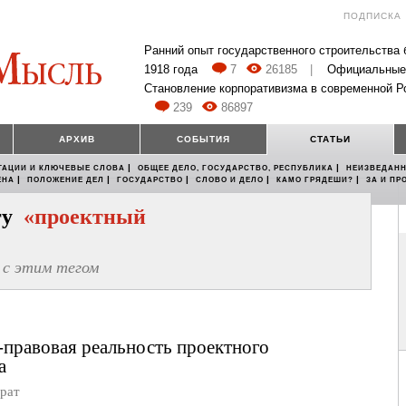
ПОДПИСКА
Ранний опыт государственного строительства
1918 года
7
26185
|
Официальные
Становление корпоративизма в современной Р
239
86897
АРХИВ
СОБЫТИЯ
СТАТЬИ
|
|
ТАЦИИ И КЛЮЧЕВЫЕ СЛОВА
ОБЩЕЕ ДЕЛО, ГОСУДАРСТВО, РЕСПУБЛИКА
НЕИЗВЕДАНН
|
|
|
|
|
ЕНА
ПОЛОЖЕНИЕ ДЕЛ
ГОСУДАРСТВО
СЛОВО И ДЕЛО
КАМО ГРЯДЕШИ?
ЗА И ПР
егу
«проектный
с этим тегом
правовая реальность проектного
а
рат