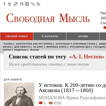
Ран
191
Ста
СВЕЖИЙ НОМЕР
О ЖУРНАЛЕ
АРХИВ
|
|
|
№1/2021
ANNOTATIONS AND KEY WORDS
АННОТАЦИИ И КЛЮЧЕВЫЕ СЛОВА
ОБЩЕ
|
|
|
|
|
ВЕЧНО
ДЛЯ ПАМЯТИ
ИЗ КНИГ
МИРОВАЯ АРЕНА
ПОЛОЖЕНИЕ ДЕЛ
ГОСУДАР
|
|
ПОЛЯХ
РЕЦЕНЗИИ
РАЗНОЕ
Список статей по тегу
«A. I. Herzen»
Ниже представлены статьи с этим тегом
ДЛЯ ПАМЯТИ
У истоков. К 200-летию со д
Аксакова (1817—1860)
МОНАХОВА Ирина Рудольфовна
0
8700