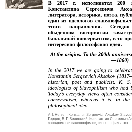
В 2017 г. исполняется 200 
Константина Сергеевича Акс
литератора, историка, поэта, пуб
один из идеологов славянофильс
этого направления. Сегодн
обыденном восприятии зачасту
банальный консерватизм, в то вре
интересная философская идея.
At the оrigins. To the 200th anniver
—1860)
In the 2017 we are going to celebrat
Konstantin Sergeevich Aksakov (1817—
historian, poet and publicist. K. 
ideologists of Slavophilism who had 
Today’s everyday views often conside
conservatism, whereas it is, in the 
philosophical idea.
A. I. Herzen
,
Konstantin Sergeevich Aksakov
,
Slavop
Герцен
,
В. Г. Белинский
,
Константин Сергеевич А
западников и славянофилов
,
славянофильство