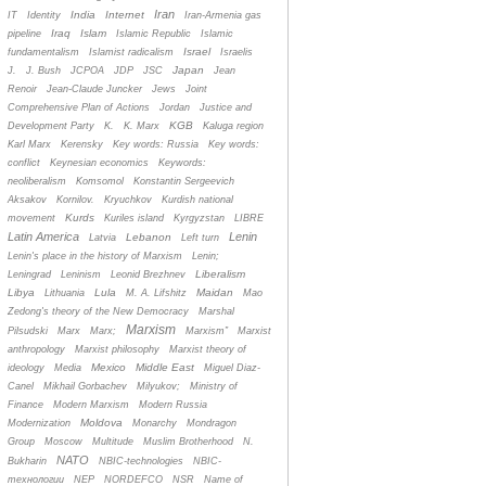
Iran
India
Internet
IT
Identity
Iran-Armenia gas
Iraq
Islam
pipeline
Islamic Republic
Islamic
Israel
fundamentalism
Islamist radicalism
Israelis
Japan
J.
J. Bush
JCPOA
JDP
JSC
Jean
Renoir
Jean-Claude Juncker
Jews
Joint
Comprehensive Plan of Actions
Jordan
Justice and
KGB
Development Party
K.
K. Marx
Kaluga region
Karl Marx
Kerensky
Key words: Russia
Key words:
conflict
Keynesian economics
Keywords:
neoliberalism
Komsomol
Konstantin Sergeevich
Aksakov
Kornilov.
Kryuchkov
Kurdish national
Kurds
movement
Kuriles island
Kyrgyzstan
LIBRE
Latin America
Lenin
Lebanon
Latvia
Left turn
Lenin's place in the history of Marxism
Lenin;
Liberalism
Leningrad
Leninism
Leonid Brezhnev
Libya
Lula
Maidan
Lithuania
M. A. Lifshitz
Mao
Zedong's theory of the New Democracy
Marshal
Marxism
Pilsudski
Marx
Marx;
Marxism”
Marxist
anthropology
Marxist philosophy
Marxist theory of
Mexico
Middle East
ideology
Media
Miguel Diaz-
Canel
Mikhail Gorbachev
Milyukov;
Ministry of
Finance
Modern Marxism
Modern Russia
Moldova
Modernization
Monarchy
Mondragon
Group
Moscow
Multitude
Muslim Brotherhood
N.
NATO
Bukharin
NBIC-technologies
NBIC-
технологии
NEP
NORDEFCO
NSR
Name of