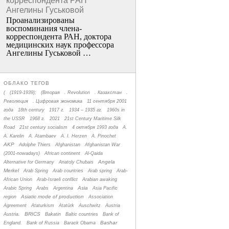
корреспондента РАН
Ангелины Гуськовой
Проанализированы
воспоминания члена­
корреспондента РАН, доктора
медицинских наук профессора
Ангелины Гуськовой …
ОБЛАКО ТЕГОВ
(
(1919-1939);
(Вторая
. Revolution
. Казахстан
.
Революция
. Цифровая экономика
11 сентября 2001
года
18th century
1917 г.
1934 – 1935 гг.
1960s in
the USSR
1968 г.
2021
21st Century Maritime Silk
Road
21st century socialism
4 октября 1993 года
A.
A. Karelin
A. Atambaev
A. I. Herzen
A. Pinochet
AKP
Adolphe Thiers
Afghanistan
Afghanistan War
(2001-nowadays)
African continent
Al-Qaida
Angela
Alternative for Germany
Anatoly Chubais
Merkel
Arab Spring
Arab countries
Arab spring
Arab-
African Union
Arab-Israeli conflict
Arabian awaking
Asia
Arabic Spring
Arabs
Argentina
Asia Pacific
Asiatic mode of production
region
Association
Agreement
Ataturkism
Atatürk
Auschwitz
Austria
BRICS
Austria.
Bakatin
Baltic countries
Bank of
Bashar
England.
Bank of Russia
Barack Obama