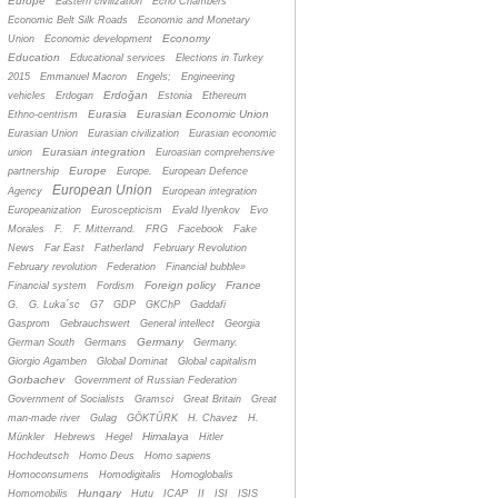
Europe
Eastern civilization
Echo Chambers
Economic Belt Silk Roads
Economic and Monetary
Economy
Union
Economic development
Education
Educational services
Elections in Turkey
2015
Emmanuel Macron
Engels;
Engineering
Erdoğan
vehicles
Erdogan
Estonia
Ethereum
Eurasia
Eurasian Economic Union
Ethno-centrism
Eurasian Union
Eurasian civilization
Eurasian economic
Eurasian integration
union
Euroasian comprehensive
Europe
partnership
Europe.
European Defence
European Union
Agency
European integration
Europeanization
Euroscepticism
Evald Ilyenkov
Evo
Morales
F.
F. Mitterrand.
FRG
Facebook
Fake
News
Far East
Fatherland
February Revolution
February revolution
Federation
Financial bubble»
Foreign policy
France
Financial system
Fordism
G.
G. Luka´sc
G7
GDP
GKChP
Gaddafi
Gasprom
Gebrauchswert
General intellect
Georgia
Germany
German South
Germans
Germany.
Giorgio Agamben
Global Dominat
Global capitalism
Gorbachev
Government of Russian Federation
Government of Socialists
Gramsci
Great Britain
Great
man-made river
Gulag
GÖKTÜRK
H. Chavez
H.
Himalaya
Münkler
Hebrews
Hegel
Hitler
Hochdeutsch
Homo Deus
Homo sapiens
Homoconsumens
Homodigitalis
Homoglobalis
Hungary
Homomobilis
Hutu
ICAP
II
ISI
ISIS