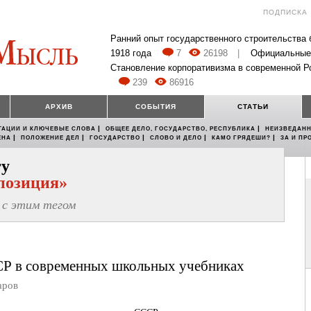
ПОДПИСКА
Ранний опыт государственного строительства
1918 года
7
26198
|
Официальные
Становление корпоративизма в современной Р
239
86916
АРХИВ
СОБЫТИЯ
СТАТЬИ
|
|
ТАЦИИ И КЛЮЧЕВЫЕ СЛОВА
ОБЩЕЕ ДЕЛО, ГОСУДАРСТВО, РЕСПУБЛИКА
НЕИЗВЕДАНН
|
|
|
|
|
ЕНА
ПОЛОЖЕНИЕ ДЕЛ
ГОСУДАРСТВО
СЛОВО И ДЕЛО
КАМО ГРЯДЕШИ?
ЗА И ПР
гу
позиция»
с этим тегом
СР в современных школьных учебниках
аров