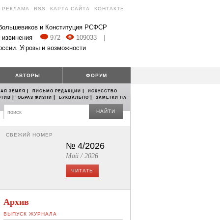
РЕКЛАМА
RSS
КАРТА САЙТА
КОНТАКТЫ
 большевиков и Конституция РСФСР
 извинения
972
109033
|
оссии. Угрозы и возможности
АВТОРЫ
ФОРУМ
|
|
АЯ ЗЕМЛЯ
ПИСЬМО РЕДАКЦИИ
ИСКУССТВО
|
|
|
ОТИВ
ОБРАЗ ЖИЗНИ
БУКВАЛЬНО
ЗАМЕТКИ НА
НАЙТИ
СВЕЖИЙ НОМЕР
№ 4/2026
Май / 2026
ЧИТАТЬ
Архив
ВЫПУСК ЖУРНАЛА