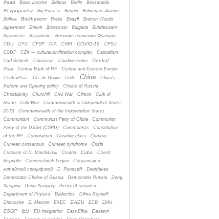
Asad
Basic income
Belarus
Berlin
Bessarabia
Bezpopovtsy
Big Eurasia
Bitcoin
Bolivarian alliance
Bolshevism
Brazil
Bolivia
Brasil
Bretton Woods
Brexit
agreement
Brzezinski
Bulgaria
Bundeswehr
Byzantism
Byzantium
Bнешняя политика Франции
COVID-19
CDU
CFD
CFSP
CIA
CNKI
CPSU
CSDP
CZК — cultural-zivilization complex
Capitalism
Central
Carl Schmitt
Caucasus
Caudine Forks
Asia
Central Bank of RF
Central and Eastern Europe
China
CentralAsia.
Ch. de Gaulle
Chile
China's
Reform and Opening policy
Choice of Russia
Christianity
Churchill
Civil War
Clinton
Club of
Rome
Cold War
Commonwealth of Independent States
(CIS)
Commonwealth of the Independent States
Communism
Communist Party of China
Communist
Party of the USSR (CSPU)
Communists
Constitution
Crimea
of the RF
Corporatism
Creative class
Crisis
Crimean consensus
Crimean syndrome
Cuba
Criticism of N. Machiavelli
Croatia
Czech
Republic
Czechoslovak Legion
Cоциализм с
китайской спецификой
D. Rousseff
Deepfakes
Democratic Choice of Russia
Democratic Russia
Deng
Xiaoping
Deng Xiaoping's theory of socialism
Department of Physics
Dialectics
Dilma Rouseff
EAEU
Discourse
E. Macron
EAEC
ECB
EMU
EU
ESOP
Eastern
EU integration
East-Elbia