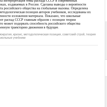
на интерпретация темы распада СССР в современных
ках, издаваемых в России. Сделаны выводы о вероятности
ета российского общества на глобальные вызовы. Определена
тодологическая позиция авторов учебников, исследованы их
енности изложения материала. Показано, что школьные
ют распад СССР главным образом с позиции теории
что может подорвать способность российского общества
венную траекторию движения в будущее.
мократия
,
кризис
,
методологическая позиция
,
советский строй
,
теория
школьные учебники