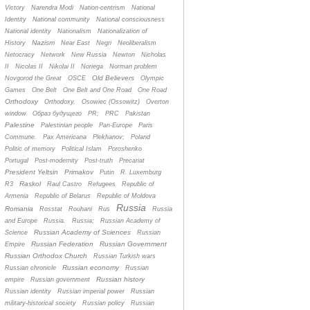
Victory
Narendra Modi
Nation-centrism
National
Identity
National community
National consciousness
National identity
Nationalism
Nationalization of
Nazism
History
Near East
Negri
Neoliberalism
Netocracy
Network
New Russia
Newton
Nicholas
II
Nicolas II
Nikolai II
Noriega
Norman problem
Old Believers
Novgorod the Great
OSCE
Olympic
Games
One Belt
One Belt and One Road
One Road
Orthodoxy
Orthodoxy.
Osowiec (Ossowitz)
Overton
window
Oбраз будущего
PR;
PRC
Pakistan
Palestine
Palestinian people
Pan-Europe
Paris
Commune.
Pax Americana
Plekhanov;
Poland
Politic of memory
Political Islam
Poroshenko
Portugal
Post-modernity
Post-truth
Precariat
President Yeltsin
Primakov
Putin
R. Luxemburg
Raskol
R3
Raul Castro
Refugees
Republic of
Armenia
Republic of Belarus
Republic of Moldova
Russia
Romania
Rosstat
Rouhani
Rus
Russia
and Europe
Russia.
Russia;
Russian Academy of
Russian Academy of Sciences
Science
Russian
Russian Federation
Russian Government
Empire
Russian Orthodox Church
Russian Turkish wars
Russian economy
Russian chronicle
Russian
Russian history
empire
Russian government
Russian identity
Russian imperial power
Russian
military-historical society
Russian policy
Russian