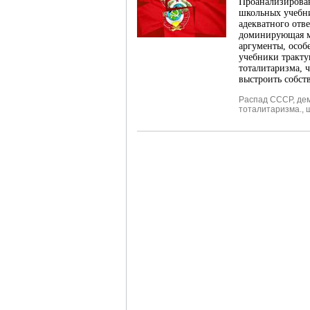
Проанализирова
школьных учебни
адекватного отв
доминирующая ме
аргументы, особ
учебники тракту
тоталитаризма, 
выстроить собст
Распад СССР
,
де
тоталитаризма.
,