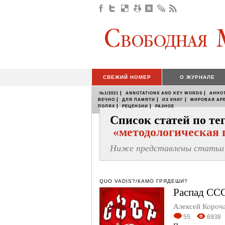
СВЕЖИЙ НОМЕР
О ЖУРНАЛЕ
|
|
№1/2021
ANNOTATIONS AND KEY WORDS
АННО
|
|
|
ВЕЧНО
ДЛЯ ПАМЯТИ
ИЗ КНИГ
МИРОВАЯ АР
|
|
ПОЛЯХ
РЕЦЕНЗИИ
РАЗНОЕ
Список статей по те
«методологическая 
Ниже представлены статьи 
QUO VADIS?/КАМО ГРЯДЕШИ?
Распад СС
Алексей Короч
55
6938