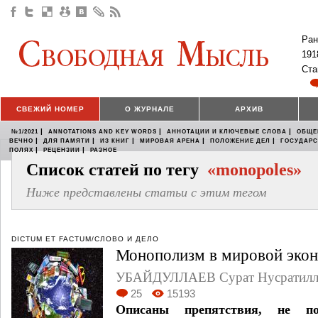
Ран
191
Ста
СВЕЖИЙ НОМЕР
О ЖУРНАЛЕ
АРХИВ
|
|
|
№1/2021
ANNOTATIONS AND KEY WORDS
АННОТАЦИИ И КЛЮЧЕВЫЕ СЛОВА
ОБЩЕ
|
|
|
|
|
ВЕЧНО
ДЛЯ ПАМЯТИ
ИЗ КНИГ
МИРОВАЯ АРЕНА
ПОЛОЖЕНИЕ ДЕЛ
ГОСУДАР
|
|
ПОЛЯХ
РЕЦЕНЗИИ
РАЗНОЕ
Список статей по тегу
«monopoles»
Ниже представлены статьи с этим тегом
DICTUM ET FACTUM/СЛОВО И ДЕЛО
Монополизм в мировой эко
УБАЙДУЛЛАЕВ Сурат Нусратилл
25
15193
Описаны препятствия, не п