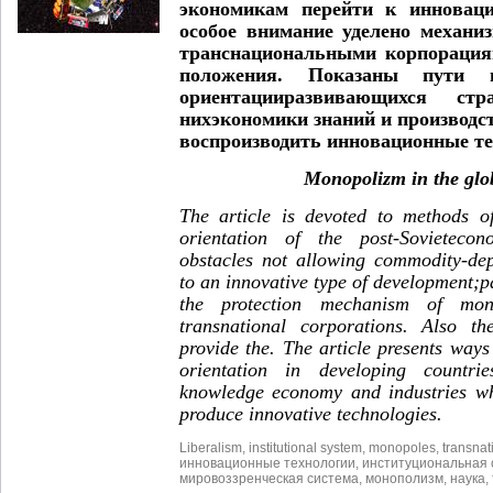
экономикам перейти к инноваци
особое внимание уделено механ
транснациональными корпорация
положения. Показаны пути п
ориентацииразвивающихся ст
нихэкономики знаний и производст
воспроизводить инновационные те
Monopolizm in the gl
The article is devoted to methods o
orientation of the post-Sovieteco
obstacles not allowing commodity-de
to an innovative type of development;pa
the protection mechanism of mono
transnational corporations. Also th
provide the. The article presents way
orientation in developing countr
knowledge economy and industries wh
produce innovative technologies.
Liberalism
,
institutional system
,
monopoles
,
transnat
инновационные технологии
,
институциональная 
мировоззренческая система
,
монополизм
,
наука
,