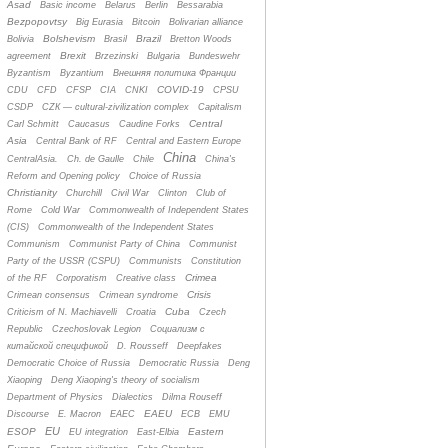
Asad
Basic income
Belarus
Berlin
Bessarabia
Bezpopovtsy
Big Eurasia
Bitcoin
Bolivarian alliance
Bolshevism
Brazil
Bolivia
Brasil
Bretton Woods
Brexit
agreement
Brzezinski
Bulgaria
Bundeswehr
Byzantism
Byzantium
Bнешняя политика Франции
COVID-19
CDU
CFD
CFSP
CIA
CNKI
CPSU
CSDP
CZК — cultural-zivilization complex
Capitalism
Central
Carl Schmitt
Caucasus
Caudine Forks
Asia
Central Bank of RF
Central and Eastern Europe
China
CentralAsia.
Ch. de Gaulle
Chile
China's
Reform and Opening policy
Choice of Russia
Christianity
Churchill
Civil War
Clinton
Club of
Rome
Cold War
Commonwealth of Independent States
(CIS)
Commonwealth of the Independent States
Communism
Communist Party of China
Communist
Party of the USSR (CSPU)
Communists
Constitution
Crimea
of the RF
Corporatism
Creative class
Crisis
Crimean consensus
Crimean syndrome
Cuba
Criticism of N. Machiavelli
Croatia
Czech
Republic
Czechoslovak Legion
Cоциализм с
китайской спецификой
D. Rousseff
Deepfakes
Democratic Choice of Russia
Democratic Russia
Deng
Xiaoping
Deng Xiaoping's theory of socialism
Department of Physics
Dialectics
Dilma Rouseff
EAEU
Discourse
E. Macron
EAEC
ECB
EMU
EU
ESOP
Eastern
EU integration
East-Elbia