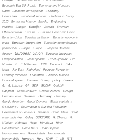
Europe
Eastern civilization
Echo Chambers
Economic Belt Silk Roads
Economic and Monetary
Economy
Union
Economic development
Education
Educational services
Elections in Turkey
2015
Emmanuel Macron
Engels;
Engineering
Erdoğan
vehicles
Erdogan
Estonia
Ethereum
Eurasia
Eurasian Economic Union
Ethno-centrism
Eurasian Union
Eurasian civilization
Eurasian economic
Eurasian integration
union
Euroasian comprehensive
Europe
partnership
Europe.
European Defence
European Union
Agency
European integration
Europeanization
Euroscepticism
Evald Ilyenkov
Evo
Morales
F.
F. Mitterrand.
FRG
Facebook
Fake
News
Far East
Fatherland
February Revolution
February revolution
Federation
Financial bubble»
Foreign policy
France
Financial system
Fordism
G.
G. Luka´sc
G7
GDP
GKChP
Gaddafi
Gasprom
Gebrauchswert
General intellect
Georgia
Germany
German South
Germans
Germany.
Giorgio Agamben
Global Dominat
Global capitalism
Gorbachev
Government of Russian Federation
Government of Socialists
Gramsci
Great Britain
Great
man-made river
Gulag
GÖKTÜRK
H. Chavez
H.
Himalaya
Münkler
Hebrews
Hegel
Hitler
Hochdeutsch
Homo Deus
Homo sapiens
Homoconsumens
Homodigitalis
Homoglobalis
Hungary
Homomobilis
Hutu
ICAP
II
ISI
ISIS