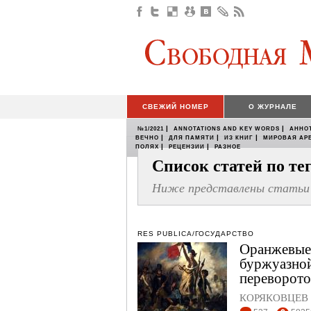
СВЕЖИЙ НОМЕР
О ЖУРНАЛЕ
|
|
№1/2021
ANNOTATIONS AND KEY WORDS
АННО
|
|
|
ВЕЧНО
ДЛЯ ПАМЯТИ
ИЗ КНИГ
МИРОВАЯ АР
|
|
ПОЛЯХ
РЕЦЕНЗИИ
РАЗНОЕ
Список статей по т
Ниже представлены статьи 
RES PUBLICA/ГОСУДАРСТВО
Оранжевые
буржуазной
переворото
КОРЯКОВЦЕВ 