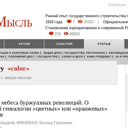
ПОДПИСКА
Ранний опыт государственного строительства
1918 года
7
26202
|
Официальные
Становление корпоративизма в современной Р
239
86926
АРХИВ
СОБЫТИЯ
СТАТЬИ
|
|
ТАЦИИ И КЛЮЧЕВЫЕ СЛОВА
ОБЩЕЕ ДЕЛО, ГОСУДАРСТВО, РЕСПУБЛИКА
НЕИЗВЕДАНН
|
|
|
|
|
ЕНА
ПОЛОЖЕНИЕ ДЕЛ
ГОСУДАРСТВО
СЛОВО И ДЕЛО
КАМО ГРЯДЕШИ?
ЗА И ПР
егу
«color»
с этим тегом
 небеса буржуазных революций. О
 генеалогии «цветных» или «оранжевых»
в
Андрей
,
ФИШМАН Леонид Гершевич