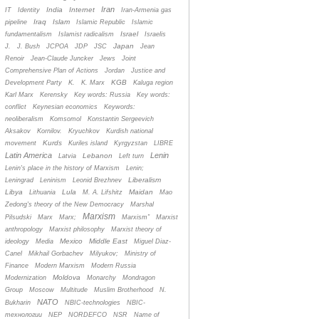
Iran
India
Internet
IT
Identity
Iran-Armenia gas
Iraq
Islam
pipeline
Islamic Republic
Islamic
Israel
fundamentalism
Islamist radicalism
Israelis
Japan
J.
J. Bush
JCPOA
JDP
JSC
Jean
Renoir
Jean-Claude Juncker
Jews
Joint
Comprehensive Plan of Actions
Jordan
Justice and
KGB
Development Party
K.
K. Marx
Kaluga region
Karl Marx
Kerensky
Key words: Russia
Key words:
conflict
Keynesian economics
Keywords:
neoliberalism
Komsomol
Konstantin Sergeevich
Aksakov
Kornilov.
Kryuchkov
Kurdish national
Kurds
movement
Kuriles island
Kyrgyzstan
LIBRE
Latin America
Lenin
Lebanon
Latvia
Left turn
Lenin's place in the history of Marxism
Lenin;
Liberalism
Leningrad
Leninism
Leonid Brezhnev
Libya
Lula
Maidan
Lithuania
M. A. Lifshitz
Mao
Zedong's theory of the New Democracy
Marshal
Marxism
Pilsudski
Marx
Marx;
Marxism”
Marxist
anthropology
Marxist philosophy
Marxist theory of
Mexico
Middle East
ideology
Media
Miguel Diaz-
Canel
Mikhail Gorbachev
Milyukov;
Ministry of
Finance
Modern Marxism
Modern Russia
Moldova
Modernization
Monarchy
Mondragon
Group
Moscow
Multitude
Muslim Brotherhood
N.
NATO
Bukharin
NBIC-technologies
NBIC-
технологии
NEP
NORDEFCO
NSR
Name of