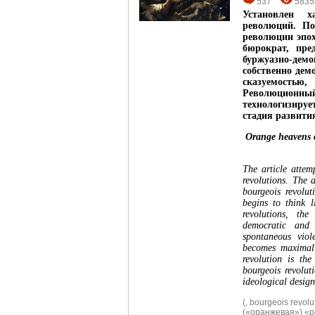
537
5835
Установлен х
революций. По
революции эпох
бюрократ, пре
буржуазно-дем
собственно дем
сказуемостью
Революцион
технологизируе
стадия развити
Orange heavens o
The article attem
revolutions. The 
bourgeois revolut
begins to think l
revolutions, the
democratic and r
spontaneous viol
becomes maximall
revolution is th
bourgeois revolut
ideological desig
(
,
bourgeois revolu
(«оранжевая») «