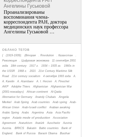
корреспондента РАН
Ангелины Гуськовой
Проанализированы
воспоминания члена­
корреспондента РАН, доктора
медицинских наук профессора
Ангелины Гуськовой …
ОБЛАКО ТЕГОВ
(
(1919-1939);
(Вторая
. Revolution
. Казахстан
.
Революция
. Цифровая экономика
11 сентября 2001
года
18th century
1917 г.
1934 – 1935 гг.
1960s in
the USSR
1968 г.
2021
21st Century Maritime Silk
Road
21st century socialism
4 октября 1993 года
A.
A. Karelin
A. Atambaev
A. I. Herzen
A. Pinochet
AKP
Adolphe Thiers
Afghanistan
Afghanistan War
(2001-nowadays)
African continent
Al-Qaida
Angela
Alternative for Germany
Anatoly Chubais
Merkel
Arab Spring
Arab countries
Arab spring
Arab-
African Union
Arab-Israeli conflict
Arabian awaking
Asia
Arabic Spring
Arabs
Argentina
Asia Pacific
Asiatic mode of production
region
Association
Agreement
Ataturkism
Atatürk
Auschwitz
Austria
BRICS
Austria.
Bakatin
Baltic countries
Bank of
Bashar
England.
Bank of Russia
Barack Obama