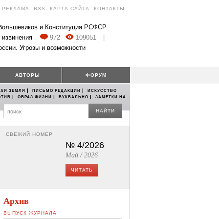
РЕКЛАМА
RSS
КАРТА САЙТА
КОНТАКТЫ
 большевиков и Конституция РСФСР
 извинения
972
109051
|
оссии. Угрозы и возможности
АВТОРЫ
ФОРУМ
|
|
АЯ ЗЕМЛЯ
ПИСЬМО РЕДАКЦИИ
ИСКУССТВО
|
|
|
ОТИВ
ОБРАЗ ЖИЗНИ
БУКВАЛЬНО
ЗАМЕТКИ НА
НАЙТИ
СВЕЖИЙ НОМЕР
№ 4/2026
Май / 2026
ЧИТАТЬ
Архив
ВЫПУСК ЖУРНАЛА