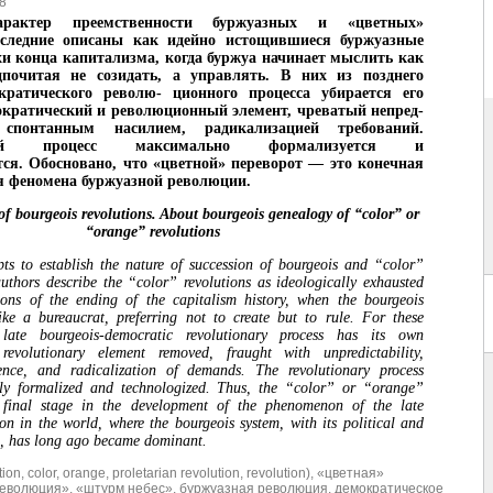
8
арактер преемственности буржуазных и «цветных»
следние описаны как идейно истощившиеся буржуазные
и конца капитализма, когда буржуа начинает мыслить как
дпочитая не созидать, а управлять. В них из позднего
ократического револю- ционного процесса убирается его
ократический и революционный элемент, чреватый непред-
, спонтанным насилием, радикализацией требований.
ный процесс максимально формализуется и
тся. Обосновано, что «цветной» переворот — это конечная
я феномена буржуазной революции.
f bourgeois revolutions. About bourgeois genealogy of “color” or
“orange” revolutions
pts to establish the nature of succession of bourgeois and “color”
authors describe the “color” revolutions as ideologically exhausted
ions of the ending of the capitalism history, when the bourgeois
ike a bureaucrat, preferring not to create but to rule. For these
 late bourgeois-democratic revolutionary process has its own
evolutionary element removed, fraught with unpredictability,
ence, and radicalization of demands. The revolutionary process
y formalized and technologized. Thus, the “color” or “orange”
e final stage in the development of the phenomenon of the late
ion in the world, where the bourgeois system, with its political and
n, has long ago became dominant.
tion
,
color
,
orange
,
proletarian revolution
,
revolution)
,
«цветная»
революция»
,
«штурм небес»
,
буржуазная революция
,
демократическое