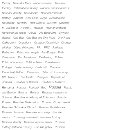
Victory
Narendra Modi
Nation-centrism
National
Identity
National community
National consciousness
National identity
Nationalism
Nationalization of
Nazism
History
Near East
Negri
Neoliberalism
Netocracy
Network
New Russia
Newton
Nicholas
II
Nicolas II
Nikolai II
Noriega
Norman problem
Old Believers
Novgorod the Great
OSCE
Olympic
Games
One Belt
One Belt and One Road
One Road
Orthodoxy
Orthodoxy.
Osowiec (Ossowitz)
Overton
window
Oбраз будущего
PR;
PRC
Pakistan
Palestine
Palestinian people
Pan-Europe
Paris
Commune.
Pax Americana
Plekhanov;
Poland
Politic of memory
Political Islam
Poroshenko
Portugal
Post-modernity
Post-truth
Precariat
President Yeltsin
Primakov
Putin
R. Luxemburg
Raskol
R3
Raul Castro
Refugees
Republic of
Armenia
Republic of Belarus
Republic of Moldova
Russia
Romania
Rosstat
Rouhani
Rus
Russia
and Europe
Russia.
Russia;
Russian Academy of
Russian Academy of Sciences
Science
Russian
Russian Federation
Russian Government
Empire
Russian Orthodox Church
Russian Turkish wars
Russian economy
Russian chronicle
Russian
Russian history
empire
Russian government
Russian identity
Russian imperial power
Russian
military-historical society
Russian policy
Russian