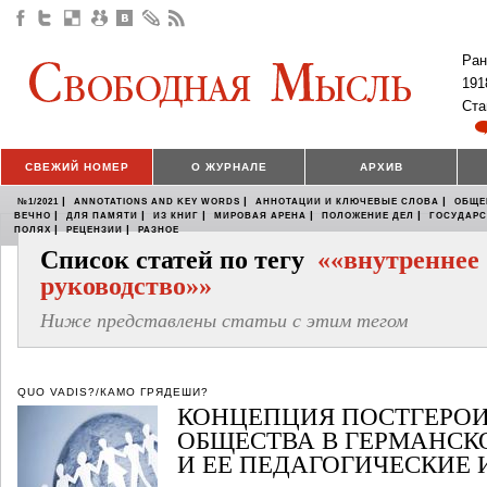
Ран
191
Ста
СВЕЖИЙ НОМЕР
О ЖУРНАЛЕ
АРХИВ
|
|
|
№1/2021
ANNOTATIONS AND KEY WORDS
АННОТАЦИИ И КЛЮЧЕВЫЕ СЛОВА
ОБЩЕ
|
|
|
|
|
ВЕЧНО
ДЛЯ ПАМЯТИ
ИЗ КНИГ
МИРОВАЯ АРЕНА
ПОЛОЖЕНИЕ ДЕЛ
ГОСУДАР
|
|
ПОЛЯХ
РЕЦЕНЗИИ
РАЗНОЕ
Список статей по тегу
««внутреннее
руководство»»
Ниже представлены статьи с этим тегом
QUO VADIS?/КАМО ГРЯДЕШИ?
КОНЦЕПЦИЯ ПОСТГЕРО
ОБЩЕСТВА В ГЕРМАНСК
И ЕЕ ПЕДАГОГИЧЕСКИЕ