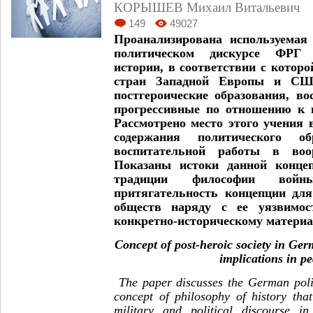
КОРЫШЕВ Михаил Витальевич
149
49027
Проанализирована используемая
политическом дискурсе ФРГ 
истории, в соответствии с котор
стран Западной Европы и СШ
постгероические образования, в
прогрессивные по отношению к 
Рассмотрено место этого учения 
содержания политического о
воспитательной работы в во
Показаны истоки данной концеп
традиции философии войн
притягательность концепции дл
обществ наряду с ее уязвимо
конкретно-историческому материа
Concept of post-heroic society in Germ
implications in p
The paper discusses the German polit
concept of philosophy of history that
military and political discourse i