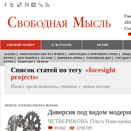
Ран
191
Ста
СВЕЖИЙ НОМЕР
О ЖУРНАЛЕ
АРХИВ
|
|
|
№1/2021
ANNOTATIONS AND KEY WORDS
АННОТАЦИИ И КЛЮЧЕВЫЕ СЛОВА
ОБЩЕ
|
|
|
|
|
ВЕЧНО
ДЛЯ ПАМЯТИ
ИЗ КНИГ
МИРОВАЯ АРЕНА
ПОЛОЖЕНИЕ ДЕЛ
ГОСУДАР
|
|
ПОЛЯХ
РЕЦЕНЗИИ
РАЗНОЕ
Список статей по тегу
«foresight
projects»
Ниже представлены статьи с этим тегом
MODUS VIVENDI/ОБРАЗ ЖИЗНИ
Диверсия под видом модерн
ЧЕТВЕРИКОВА Ольга Николаевн
45468
3296789