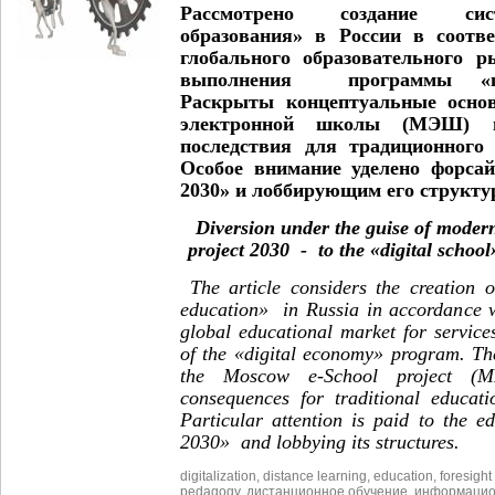
Рассмотрено создание сис
образования» в России в соотв
глобального образовательного 
выполнения программы «ци
Раскрыты концептуальные осно
электронной школы (МЭШ) и
последствия для традиционного
Особое внимание уделено форсай
2030» и лоббирующим его структу
Diversion under the guise of modern
project 2030 - to the «digital school
The article considers the creation o
education» in Russia in accordance w
global educational market for servic
of the «digital economy» program. Th
the Moscow e-School project (M
consequences for traditional educati
Particular attention is paid to the e
2030» and lobbying its structures.
digitalization
,
distance learning
,
education
,
foresight
pedagogy
,
дистанционное обучение
,
информацио