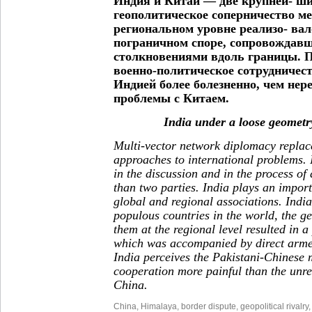
Индия и Китай — две крупней- ш
геополитическое соперничество м
региональном уровне реализо- ва
пограничном споре, сопровождав
столкновениями вдоль границы. 
военно-политическое сотрудничес
Индией более болезненно, чем не
проблемы с Китаем.
India under a loose geometry
Multi-vector network diplomacy replace
approaches to international problems. I
in the discussion and in the process o
than two parties. India plays an importa
global and regional associations. Indi
populous countries in the world, the ge
them at the regional level resulted in a
which was accompanied by direct armed
India perceives the Pakistani-Chinese m
cooperation more painful than the unr
China.
China
,
Himalaya
,
border dispute
,
geopolitical rivalry