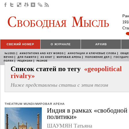
Ран
191
Ста
СВЕЖИЙ НОМЕР
О ЖУРНАЛЕ
АРХИВ
|
|
|
№1/2021
ANNOTATIONS AND KEY WORDS
АННОТАЦИИ И КЛЮЧЕВЫЕ СЛОВА
ОБЩЕ
|
|
|
|
|
ВЕЧНО
ДЛЯ ПАМЯТИ
ИЗ КНИГ
МИРОВАЯ АРЕНА
ПОЛОЖЕНИЕ ДЕЛ
ГОСУДАР
|
|
ПОЛЯХ
РЕЦЕНЗИИ
РАЗНОЕ
Список статей по тегу
«geopolitical
rivalry»
Ниже представлены статьи с этим тегом
THEATRUM MUNDI/МИРОВАЯ АРЕНА
Индия в рамках «свободной
политики»
ШАУМЯН Татьяна