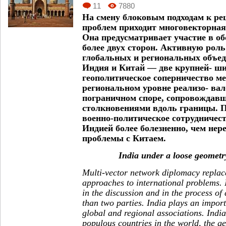
11
7880
На смену блоковым подходам к р
проблем приходит многовекторная
Она предусматривает участие в о
более двух сторон. Активную роль
глобальных и региональных объед
Индия и Китай — две крупней- ш
геополитическое соперничество м
региональном уровне реализо- ва
пограничном споре, сопровождав
столкновениями вдоль границы. 
военно-политическое сотрудничес
Индией более болезненно, чем не
проблемы с Китаем.
India under a loose geometry
Multi-vector network diplomacy replace
approaches to international problems. I
in the discussion and in the process o
than two parties. India plays an importa
global and regional associations. Indi
populous countries in the world, the ge