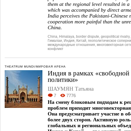
them at the regional level resulted in a
which was accompanied by direct armed
India perceives the Pakistani-Chinese m
cooperation more painful than the unr
China.
China
,
Himalaya
,
border dispute
,
geopolitical rivalry
Гималаи
,
Индия
,
Китай
,
геополитическое соперн
международные отношения
,
многовекторная сет
конфликт
THEATRUM MUNDI/МИРОВАЯ АРЕНА
Индия в рамках «свободной
политики»
ШАУМЯН Татьяна
7
7776
На смену блоковым подходам к р
проблем приходит многовекторная
Она предусматривает участие в о
более двух сторон. Активную роль
глобальных и региональных объед