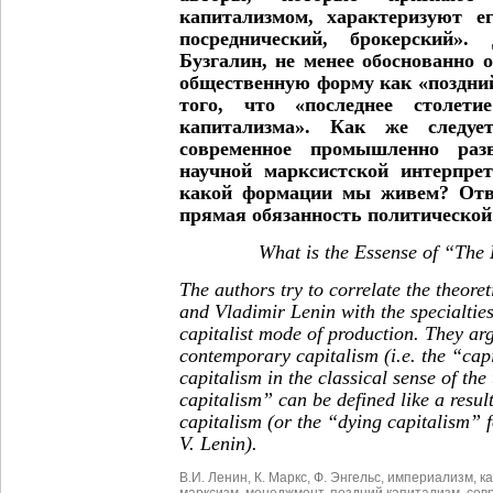
капитализмом, характеризуют е
посреднический, брокерский».
Бузгалин, не менее обоснованно
общественную форму как «поздний
того, что «последнее столети
капитализма». Как же следуе
современное промышленно раз
научной марксистской интерпре
какой формации мы живем? Отве
прямая обязанность политической
What is the Essense of “The
The authors try to correlate the theore
and Vladimir Lenin with the specialtie
capitalist mode of production. They arg
contemporary capitalism (i.e. the “cap
capitalism in the classical sense of the
capitalism” can be defined like a result
capitalism (or the “dying capitalism” 
V. Lenin).
В.И. Ленин
,
К. Маркс
,
Ф. Энгельс
,
империализм
,
к
марксизм
,
менеджмент
,
поздний капитализм
,
сов