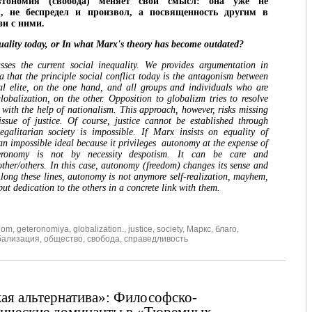
втономия (свобода) меняет свой смысл: она уже не
я, не беспредел и произвол, а посвященность другим в
зи с ними.
uality today, or In what Marx's theory has become outdated?
usses the current social inequality. We provides argumentation in
a that the principle social conflict today is the antagonism between
rial elite, on the one hand, and all groups and individuals who are
lobalization, on the other. Opposition to globalizm tries to resolve
 with the help of nationalism. This approach, however, risks missing
ssue of justice. Of course, justice cannot be established through
galitarian society is impossible. If Marx insists on equality of
 an impossible ideal because it privileges autonomy at the expense of
eronomy is not by necessity despotism. It can be care and
 other/others. In this case, autonomy (freedom) changes its sense and
long these lines, autonomy is not anymore self-realization, mayhem,
but dedication to the others in a concrete link with them.
dom
,
geteronomiya
,
globalization.
,
justice
,
society
,
Маркс
,
благо
,
бализация
,
общество
,
свобода
,
справедливость
ая альтернатива»: Философско-