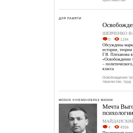
христианство
ДЛЯ ПАМЯТИ
Освобожден
ШЕВЧЕНКО Вла
0
1194
Обсуждены маркс
истории, теории
Г.В. Плеханова 
«Освобождение т
– политического
класса
Освобождение тр
творчество
,
труд
MODUS VIVENDI/ОБРАЗ ЖИЗНИ
Мечта Выго
психологи
МАЙДАНСКИЙ
4
4559
Предпринят поис