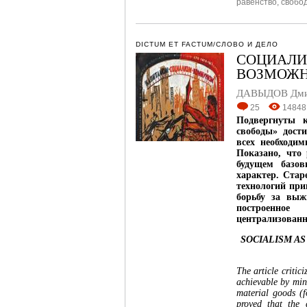
равенство
,
свобо
DICTUM ET FACTUM/СЛОВО И ДЕЛО
СОЦИАЛИ
ВОЗМОЖН
ДАВЫДОВ Дмит
25
14848
Подвергнуты к
свободы» дост
всех необходи
Показано, что
будущем базов
характер. Стар
технологий пр
борьбу за выж
построенное
централизованн
SOCIALISM AS
The article critic
achievable by min
material goods (f
proved that the 