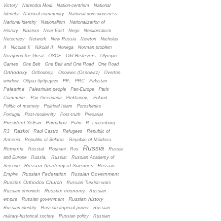
Victory
Narendra Modi
Nation-centrism
National
Identity
National community
National consciousness
National identity
Nationalism
Nationalization of
Nazism
History
Near East
Negri
Neoliberalism
Netocracy
Network
New Russia
Newton
Nicholas
II
Nicolas II
Nikolai II
Noriega
Norman problem
Old Believers
Novgorod the Great
OSCE
Olympic
Games
One Belt
One Belt and One Road
One Road
Orthodoxy
Orthodoxy.
Osowiec (Ossowitz)
Overton
window
Oбраз будущего
PR;
PRC
Pakistan
Palestine
Palestinian people
Pan-Europe
Paris
Commune.
Pax Americana
Plekhanov;
Poland
Politic of memory
Political Islam
Poroshenko
Portugal
Post-modernity
Post-truth
Precariat
President Yeltsin
Primakov
Putin
R. Luxemburg
Raskol
R3
Raul Castro
Refugees
Republic of
Armenia
Republic of Belarus
Republic of Moldova
Russia
Romania
Rosstat
Rouhani
Rus
Russia
and Europe
Russia.
Russia;
Russian Academy of
Russian Academy of Sciences
Science
Russian
Russian Federation
Russian Government
Empire
Russian Orthodox Church
Russian Turkish wars
Russian economy
Russian chronicle
Russian
Russian history
empire
Russian government
Russian identity
Russian imperial power
Russian
military-historical society
Russian policy
Russian