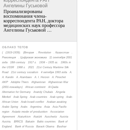
корреспондента РАН
Ангелины Гуськовой
Проанализированы
воспоминания члена­
корреспондента РАН, доктора
медицинских наук профессора
Ангелины Гуськовой …
ОБЛАКО ТЕГОВ
(
(1919-1939);
(Вторая
. Revolution
. Казахстан
.
Революция
. Цифровая экономика
11 сентября 2001
года
18th century
1917 г.
1934 – 1935 гг.
1960s in
the USSR
1968 г.
2021
21st Century Maritime Silk
Road
21st century socialism
4 октября 1993 года
A.
A. Karelin
A. Atambaev
A. I. Herzen
A. Pinochet
AKP
Adolphe Thiers
Afghanistan
Afghanistan War
(2001-nowadays)
African continent
Al-Qaida
Angela
Alternative for Germany
Anatoly Chubais
Merkel
Arab Spring
Arab countries
Arab spring
Arab-
African Union
Arab-Israeli conflict
Arabian awaking
Asia
Arabic Spring
Arabs
Argentina
Asia Pacific
Asiatic mode of production
region
Association
Agreement
Ataturkism
Atatürk
Auschwitz
Austria
BRICS
Austria.
Bakatin
Baltic countries
Bank of
Bashar
England.
Bank of Russia
Barack Obama