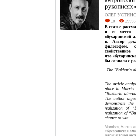
антрополо
рукописях»
ОЛЕГ УСТИН
10
15556
В статье рассм
и ее место в
«бухаринской а
в. Автор док
философом, 
свойственное
что «бухаринск
бы совпала с р
The "Bukharin al
The article anal
place in Marxist 
"Bukharin alterna
The author argue
demonstrate the
realization of “
realization of “Bu
chance to win.
Marxism
,
Marxist a
«бухаринская ал
марксистская ант