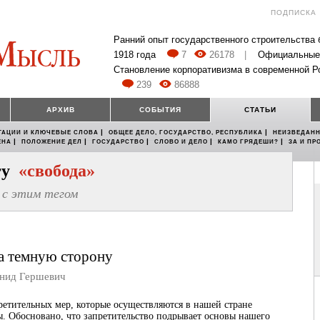
ПОДПИСКА
Ранний опыт государственного строительства
1918 года
7
26178
|
Официальные
Становление корпоративизма в современной Р
239
86888
АРХИВ
СОБЫТИЯ
СТАТЬИ
|
|
ТАЦИИ И КЛЮЧЕВЫЕ СЛОВА
ОБЩЕЕ ДЕЛО, ГОСУДАРСТВО, РЕСПУБЛИКА
НЕИЗВЕДАНН
|
|
|
|
|
ЕНА
ПОЛОЖЕНИЕ ДЕЛ
ГОСУДАРСТВО
СЛОВО И ДЕЛО
КАМО ГРЯДЕШИ?
ЗА И ПР
егу
«свобода»
с этим тегом
а темную сторону
ид Гершевич
ретительных мер, которые осуществляются в нашей стране
ы. Обосновано, что запретительство подрывает основы нашего