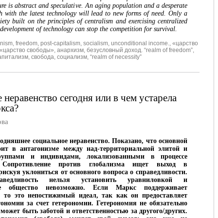
ture is abstract and speculative. An aging population and a desperate
th with the latest technology will lead to new forms of need. Only a
ciety built on the principles of centralism and exercising centralized
 development of technology can stop the competition for survival.
nism
,
freedom
,
post-capitalism
,
socialism
,
unconditional income.
,
«царство
«царство свободы»
,
анархизм
,
безусловный доход. “realm of freedom”
,
апитализм
,
свобода
,
социализм
,
“realm of necessity”
 неравенство сегодня или в чем устарела
кса?
ова
годняшнее социальное неравенство. Показано, что основной
оит в антагонизме между над-территориальной элитой и
руппами и индивидами, локализованными в процессе
. Сопротивление против глобализма ищет выход в
рискуя уклониться от основного вопроса о справедливости.
раведливость нельзя установить уравниловкой и
кое общество невозможно. Если Маркс поддерживает
, то это непостижимый идеал, так как он предоставляет
ономии за счет гетерономии. Гетерономия не обязательно
 может быть заботой и ответственностью за другого/других.