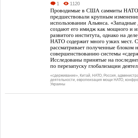
1
1120
Проводимые в США саммиты НАТО
предшествовали крупным изменения
использовании Альянса. «Западные
создают его имидж как мощного и 
развитого института, однако на де
НАТО содержит много узких мест. С
рассматривает полученные блоком 
совершенствованию системы «сдер
Исследованы принятые на последнем
по перезапуску глобализации деят
«сдерживание»
,
Китай
,
НАТО
,
Россия
,
администра
деятельности
,
европеизация мощи НАТО
,
конфро
Украины