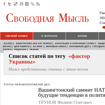
Ран
191
Ста
СВЕЖИЙ НОМЕР
О ЖУРНАЛЕ
АРХИВ
|
|
|
№1/2021
ANNOTATIONS AND KEY WORDS
АННОТАЦИИ И КЛЮЧЕВЫЕ СЛОВА
ОБЩЕ
|
|
|
|
|
ВЕЧНО
ДЛЯ ПАМЯТИ
ИЗ КНИГ
МИРОВАЯ АРЕНА
ПОЛОЖЕНИЕ ДЕЛ
ГОСУДАР
|
|
ПОЛЯХ
РЕЦЕНЗИИ
РАЗНОЕ
Список статей по тегу
«фактор
Украины»
Ниже представлены статьи с этим тегом
STATUS RERUM/ПОЛОЖЕНИЕ ДЕЛ
Вашингтонский саммит НАТ
будущие тенденции в полити
ТРУНОВ Филипп Олегович