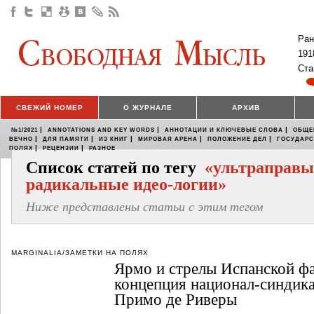
Ран
191
Ста
СВЕЖИЙ НОМЕР
О ЖУРНАЛЕ
АРХИВ
|
|
|
№1/2021
ANNOTATIONS AND KEY WORDS
АННОТАЦИИ И КЛЮЧЕВЫЕ СЛОВА
ОБЩЕ
|
|
|
|
|
ВЕЧНО
ДЛЯ ПАМЯТИ
ИЗ КНИГ
МИРОВАЯ АРЕНА
ПОЛОЖЕНИЕ ДЕЛ
ГОСУДАР
|
|
ПОЛЯХ
РЕЦЕНЗИИ
РАЗНОЕ
Список статей по тегу
«ультраправы
радикальные идео-логии»
Ниже представлены статьи с этим тегом
MARGINALIA/ЗАМЕТКИ НА ПОЛЯХ
Ярмо и стрелы Испанской фа
концепция национал-синдик
Примо де Риверы