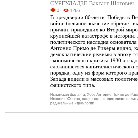
СУРГУЛАДЗЕ Вахтанг Шотович
0
1266
В преддверии 80-летия Победы в В
войне большое значение обретает в
причин, приведших ко Второй миро
крупнейшей катастрофе в истории. 
политического наследия основателя
Антонио Примо де Риверы видно, к
демократические режимы в эпоху т
экономического кризиса 1930-х год
сложившегося капиталистического 
порядка, одну из форм которого пр
Запада видели в массовых политич
фашистского типа.
Испанская фаланга
,
Хосе Антонио Примо де Рив
Испании ХХ века
,
нацио-нал-синдикализм
,
полит
радикальные идео-логии