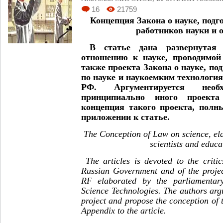
16
21759
Концепция Закона о науке, подг
работников науки и 
В статье дана развернутая 
отношению к науке, проводимой
также проекта Закона о науке, по
по науке и наукоемким технологи
РФ. Аргументируется необх
принципиально иного проекта 
концепция такого проекта, полн
приложении к статье.
The Conception of Law on science, el
scientists and educa
The articles is devoted to the critic
Russian Government and of the projec
RF elaborated by the parliamentar
Science Technologies. The authors argu
project and propose the conception of t
Appendix to the article.