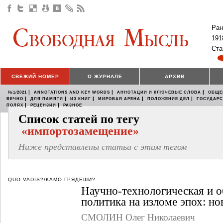
Ран
191
Ста
СВЕЖИЙ НОМЕР
О ЖУРНАЛЕ
АРХИВ
|
|
|
№1/2021
ANNOTATIONS AND KEY WORDS
АННОТАЦИИ И КЛЮЧЕВЫЕ СЛОВА
ОБЩЕ
|
|
|
|
|
ВЕЧНО
ДЛЯ ПАМЯТИ
ИЗ КНИГ
МИРОВАЯ АРЕНА
ПОЛОЖЕНИЕ ДЕЛ
ГОСУДАР
|
|
ПОЛЯХ
РЕЦЕНЗИИ
РАЗНОЕ
Список статей по тегу
«импортозамещение»
Ниже представлены статьи с этим тегом
QUO VADIS?/КАМО ГРЯДЕШИ?
Научно-технологическая и о
политика на изломе эпох: но
СМОЛИН Олег Николаевич