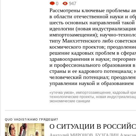
0
947
Рассмотрены ключевые проблемы а
в области отечественной науки и о
шесть основных направлений такой
идеологии (новая индустриализация
импортозамещения); научно-технол
типу Манхэттенского либо советско
космического проектов; преодоление
решение кадровых проблем в сферах
здравоохранения и науки; переорие
и профессионального образования в
страны и ее кадрового потенциала;
человеческий потенциал; преодолен
управлении наукой и образованием
«утечка умов»
,
импортозамещение
,
кадровый кри
технологические проекты
,
новая индустриализац
экономические санкции
QUO VADIS?/КАМО ГРЯДЕШИ?
О СИТУАЦИИ В РОССИЙ
Анатолий МИРОНОВ
,
БУЗГАЛИН Алекса