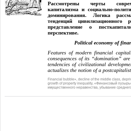
Рассмотрены черты соврем
капитализма и социально-полити
доминирования. Логика расс
тенденций цивилизационного р
представление о посткапитали
перспективе.
Political economy of fina
Features of modern financial capital
consequences of its “domination” are
tendencies of civilizational developme
actualizes the notion of a postcapitalis
Financial bubble»
,
decline of the middle class
,
depri
growth of property inequality
,
«Финансовый пузырь
имущественного неравенства
,
убывание среднего