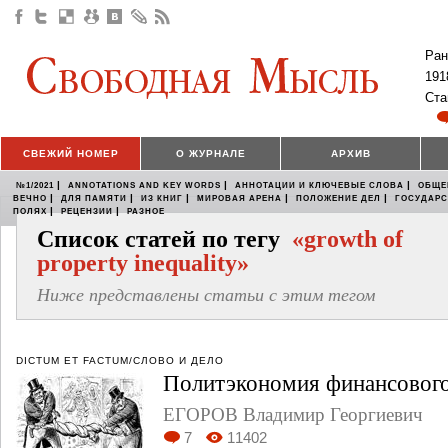
Ран
191
Ста
СВЕЖИЙ НОМЕР
О ЖУРНАЛЕ
АРХИВ
|
|
|
№1/2021
ANNOTATIONS AND KEY WORDS
АННОТАЦИИ И КЛЮЧЕВЫЕ СЛОВА
ОБЩЕ
|
|
|
|
|
ВЕЧНО
ДЛЯ ПАМЯТИ
ИЗ КНИГ
МИРОВАЯ АРЕНА
ПОЛОЖЕНИЕ ДЕЛ
ГОСУДАР
|
|
ПОЛЯХ
РЕЦЕНЗИИ
РАЗНОЕ
Список статей по тегу
«growth of
property inequality»
Ниже представлены статьи с этим тегом
DICTUM ET FACTUM/СЛОВО И ДЕЛО
Политэкономия финансового
ЕГОРОВ Владимир Георгиевич
7
11402