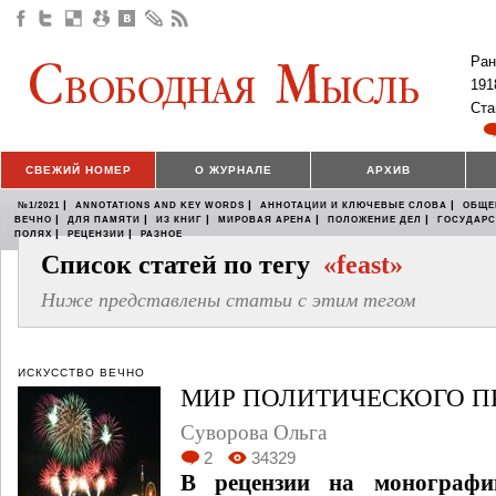
Ран
191
Ста
СВЕЖИЙ НОМЕР
О ЖУРНАЛЕ
АРХИВ
|
|
|
№1/2021
ANNOTATIONS AND KEY WORDS
АННОТАЦИИ И КЛЮЧЕВЫЕ СЛОВА
ОБЩЕ
|
|
|
|
|
ВЕЧНО
ДЛЯ ПАМЯТИ
ИЗ КНИГ
МИРОВАЯ АРЕНА
ПОЛОЖЕНИЕ ДЕЛ
ГОСУДАР
|
|
ПОЛЯХ
РЕЦЕНЗИИ
РАЗНОЕ
Список статей по тегу
«feast»
Ниже представлены статьи с этим тегом
ИСКУССТВО ВЕЧНО
МИР ПОЛИТИЧЕСКОГО П
Суворова Ольга
2
34329
В рецензии на монографи