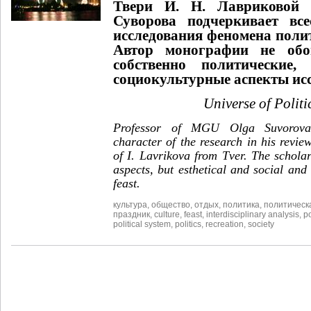
Твери И. Н. Лавриковой
Суворова подчеркивает все
исследования феномена поли
Автор монографии не об
собственно политические,
социокультурные аспекты исс
Universe of Politi
Professor of MGU Olga Suvorova
character of the research in his revi
of I. Lavrikova from Tver. The scholar
aspects, but esthetical and social and 
feast.
культура
,
общество
,
отдых
,
политика
,
политическ
праздник
,
culture
,
feast
,
interdisciplinary analysis
,
po
political system
,
politics
,
recreation
,
society