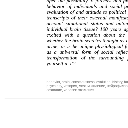
open the possibility to forecast and p
behavior of individuals and social gr
evaluation of and attitude to political
transcripts of their external manifest
account situational status and auto
individual brain tissue? 100 years a
excited with a question about the 
whether the brain secretes thought as t
urine, or is he unique physiological 
as a universal form of social refle
transformation of the surrounding
yourself in it?
behavior
,
brain
,
consciousness
,
evolution
,
history
,
h
psychiatry
,
история
,
мозг
,
мышление
,
нейрофилос
сознание
,
человек
,
эволюция