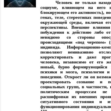
Человек не только наход
социуме, влияющем на него 
блокирующем его активность), но 
генах, теле, стереотипах поведе
окружающей среды, включая ег
перспективы. Внешние влияния
побуждения к действию либо от
невидимо со стороны опоср
происходящими «под черепом» (
индивида. Информационно-ком
позволяют неинвазивно отслеж
корректировать и даже прог
человека, независимо от его 
новый, бурно формирующийся п
психики и мозга, психологии и
поведения. Откроет ли он возмо
проектировать сознание и п
социальных групп, в частности,
политическим процессам не
расшифровки их внешних прояв
ситуативного состояния и из
функционирования индивидуальн