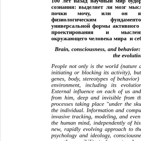
100 лет назад научный мир будо
сознания: выделяет ли мозг мыс
почки мочу, или он явл
физиологическим фундаме
универсальной формы активного 
проектирования и мысленн
окружающего человека мира и се
Brain, consciousness, and behavior:
the evoluti
People not only is the world (nature 
initiating or blocking its activity), bu
genes, body, stereotypes of behavior)
environment, including its evolutio
External influence on each of us and
from him, deep and invisible from t
processes taking place "under the sku
the individual. Information and compu
invasive tracking, modeling, and eve
the human mind, independently of his 
new, rapidly evolving approach to th
psychology and ideology, consciousn