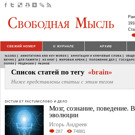
Ран
191
Ста
СВЕЖИЙ НОМЕР
О ЖУРНАЛЕ
АРХИВ
|
|
|
№1/2021
ANNOTATIONS AND KEY WORDS
АННОТАЦИИ И КЛЮЧЕВЫЕ СЛОВА
ОБЩЕ
|
|
|
|
|
ВЕЧНО
ДЛЯ ПАМЯТИ
ИЗ КНИГ
МИРОВАЯ АРЕНА
ПОЛОЖЕНИЕ ДЕЛ
ГОСУДАР
|
|
ПОЛЯХ
РЕЦЕНЗИИ
РАЗНОЕ
Список статей по тегу
«brain»
Ниже представлены статьи с этим тегом
DICTUM ET FACTUM/СЛОВО И ДЕЛО
Мозг, сознание, поведение. В
эволюции
Игорь Андреев
287
74881