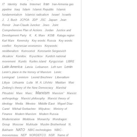
Iran
India
Internet
IT
Identity
Iran-Armenia gas
Iraq
Islam
pipeline
Islamic Republic
Islamic
Israel
fundamentalism
Islamist radicalism
Israelis
Japan
J.
J. Bush
JCPOA
JDP
JSC
Jean
Renoir
Jean-Claude Juncker
Jews
Joint
Comprehensive Plan of Actions
Jordan
Justice and
KGB
Development Party
K.
K. Marx
Kaluga region
Karl Marx
Kerensky
Key words: Russia
Key words:
conflict
Keynesian economics
Keywords:
neoliberalism
Komsomol
Konstantin Sergeevich
Aksakov
Kornilov.
Kryuchkov
Kurdish national
Kurds
movement
Kuriles island
Kyrgyzstan
LIBRE
Latin America
Lenin
Lebanon
Latvia
Left turn
Lenin's place in the history of Marxism
Lenin;
Liberalism
Leningrad
Leninism
Leonid Brezhnev
Libya
Lula
Maidan
Lithuania
M. A. Lifshitz
Mao
Zedong's theory of the New Democracy
Marshal
Marxism
Pilsudski
Marx
Marx;
Marxism”
Marxist
anthropology
Marxist philosophy
Marxist theory of
Mexico
Middle East
ideology
Media
Miguel Diaz-
Canel
Mikhail Gorbachev
Milyukov;
Ministry of
Finance
Modern Marxism
Modern Russia
Moldova
Modernization
Monarchy
Mondragon
Group
Moscow
Multitude
Muslim Brotherhood
N.
NATO
Bukharin
NBIC-technologies
NBIC-
технологии
NEP
NORDEFCO
NSR
Name of