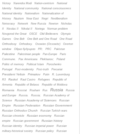
Victory
Narendra Modi
Nation-centrism
National
Identity
National community
National consciousness
National identity
Nationalism
Nationalization of
Nazism
History
Near East
Negri
Neoliberalism
Netocracy
Network
New Russia
Newton
Nicholas
II
Nicolas II
Nikolai II
Noriega
Norman problem
Old Believers
Novgorod the Great
OSCE
Olympic
Games
One Belt
One Belt and One Road
One Road
Orthodoxy
Orthodoxy.
Osowiec (Ossowitz)
Overton
window
Oбраз будущего
PR;
PRC
Pakistan
Palestine
Palestinian people
Pan-Europe
Paris
Commune.
Pax Americana
Plekhanov;
Poland
Politic of memory
Political Islam
Poroshenko
Portugal
Post-modernity
Post-truth
Precariat
President Yeltsin
Primakov
Putin
R. Luxemburg
Raskol
R3
Raul Castro
Refugees
Republic of
Armenia
Republic of Belarus
Republic of Moldova
Russia
Romania
Rosstat
Rouhani
Rus
Russia
and Europe
Russia.
Russia;
Russian Academy of
Russian Academy of Sciences
Science
Russian
Russian Federation
Russian Government
Empire
Russian Orthodox Church
Russian Turkish wars
Russian economy
Russian chronicle
Russian
Russian history
empire
Russian government
Russian identity
Russian imperial power
Russian
military-historical society
Russian policy
Russian