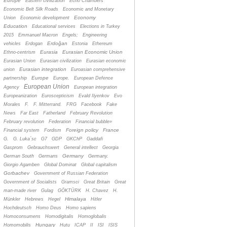
Europe
Eastern civilization
Echo Chambers
Economic Belt Silk Roads
Economic and Monetary
Economy
Union
Economic development
Education
Educational services
Elections in Turkey
2015
Emmanuel Macron
Engels;
Engineering
Erdoğan
vehicles
Erdogan
Estonia
Ethereum
Eurasia
Eurasian Economic Union
Ethno-centrism
Eurasian Union
Eurasian civilization
Eurasian economic
Eurasian integration
union
Euroasian comprehensive
Europe
partnership
Europe.
European Defence
European Union
Agency
European integration
Europeanization
Euroscepticism
Evald Ilyenkov
Evo
Morales
F.
F. Mitterrand.
FRG
Facebook
Fake
News
Far East
Fatherland
February Revolution
February revolution
Federation
Financial bubble»
Foreign policy
France
Financial system
Fordism
G.
G. Luka´sc
G7
GDP
GKChP
Gaddafi
Gasprom
Gebrauchswert
General intellect
Georgia
Germany
German South
Germans
Germany.
Giorgio Agamben
Global Dominat
Global capitalism
Gorbachev
Government of Russian Federation
Government of Socialists
Gramsci
Great Britain
Great
man-made river
Gulag
GÖKTÜRK
H. Chavez
H.
Himalaya
Münkler
Hebrews
Hegel
Hitler
Hochdeutsch
Homo Deus
Homo sapiens
Homoconsumens
Homodigitalis
Homoglobalis
Hungary
Homomobilis
Hutu
ICAP
II
ISI
ISIS