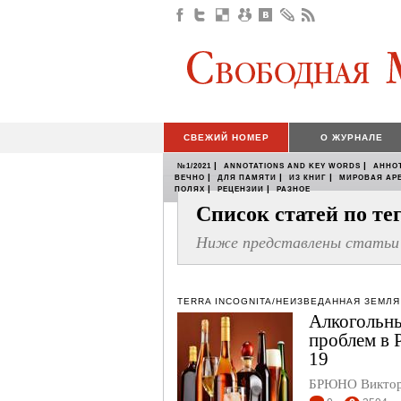
СВЕЖИЙ НОМЕР
О ЖУРНАЛЕ
|
|
№1/2021
ANNOTATIONS AND KEY WORDS
АННО
|
|
|
ВЕЧНО
ДЛЯ ПАМЯТИ
ИЗ КНИГ
МИРОВАЯ АР
|
|
ПОЛЯХ
РЕЦЕНЗИИ
РАЗНОЕ
Список статей по т
Ниже представлены статьи 
TERRA INCOGNITA/НЕИЗВЕДАННАЯ ЗЕМЛЯ
Алкогольны
проблем в 
19
БРЮНО Викто