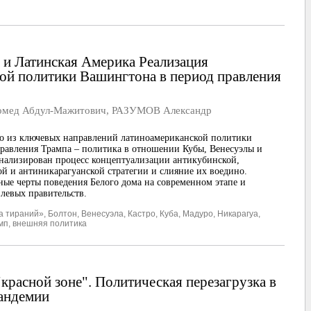
и Латинская Америка Реализация
ой политики Вашингтона в период правления
мед Абдул-Мажитович
,
РАЗУМОВ Александр
о из ключевых направлений латиноамериканской политики
равления Трампа – политика в отношении Кубы, Венесуэлы и
нализирован процесс концептуализации антикубинской,
ой и антиникарагуанской стратегии и слияние их воедино.
ые черты поведения Белого дома на современном этапе и
левых правительств.
а тираний»
,
Болтон
,
Венесуэла
,
Кастро
,
Куба
,
Мадуро
,
Никарагуа
,
мп
,
внешняя политика
"красной зоне". Политическая перезагрузка в
андемии