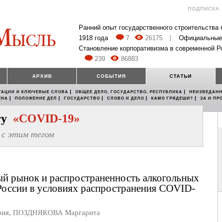
ПОДПИСКА
Ранний опыт государственного строительства
1918 года
7
26175
|
Официальные
Становление корпоративизма в современной Р
239
86883
АРХИВ
СОБЫТИЯ
СТАТЬИ
|
|
ТАЦИИ И КЛЮЧЕВЫЕ СЛОВА
ОБЩЕЕ ДЕЛО, ГОСУДАРСТВО, РЕСПУБЛИКА
НЕИЗВЕДАНН
|
|
|
|
|
ЕНА
ПОЛОЖЕНИЕ ДЕЛ
ГОСУДАРСТВО
СЛОВО И ДЕЛО
КАМО ГРЯДЕШИ?
ЗА И ПР
егу
«COVID-19»
с этим тегом
й рынок и распространенность алкогольных
России в условиях распространения COVID-
рия
,
ПОЗДНЯКОВА Маргарита