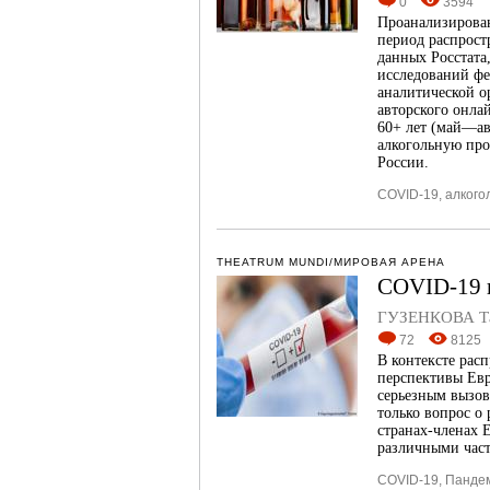
0
3594
Проанализирован
период распрост
данных Росстата
исследований фе
аналитической о
авторского онла
60+ лет (май—ав
алкогольную про
России.
COVID-19
,
алкого
THEATRUM MUNDI/МИРОВАЯ АРЕНА
COVID-19 к
ГУЗЕНКОВА Та
72
8125
В контексте рас
перспективы Евр
серьезным вызов
только вопрос о
странах-членах 
различными час
COVID-19
,
Панде