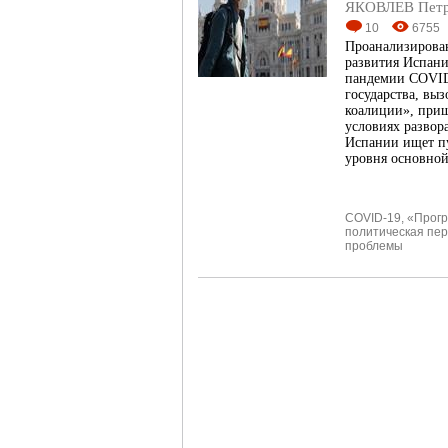
ЯКОВЛЕВ Пет
10
6755
Проанализирован
развития Испани
пандемии COVID
государства, вы
коалиции», приш
условиях развор
Испании ищет пу
уровня основной
COVID-19
,
«Прогр
политическая пер
проблемы