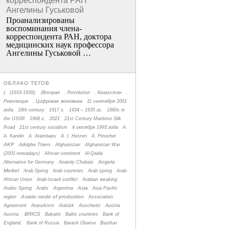
корреспондента РАН
Ангелины Гуськовой
Проанализированы
воспоминания члена­
корреспондента РАН, доктора
медицинских наук профессора
Ангелины Гуськовой …
ОБЛАКО ТЕГОВ
(
(1919-1939);
(Вторая
. Revolution
. Казахстан
.
Революция
. Цифровая экономика
11 сентября 2001
года
18th century
1917 г.
1934 – 1935 гг.
1960s in
the USSR
1968 г.
2021
21st Century Maritime Silk
Road
21st century socialism
4 октября 1993 года
A.
A. Karelin
A. Atambaev
A. I. Herzen
A. Pinochet
AKP
Adolphe Thiers
Afghanistan
Afghanistan War
(2001-nowadays)
African continent
Al-Qaida
Angela
Alternative for Germany
Anatoly Chubais
Merkel
Arab Spring
Arab countries
Arab spring
Arab-
African Union
Arab-Israeli conflict
Arabian awaking
Asia
Arabic Spring
Arabs
Argentina
Asia Pacific
Asiatic mode of production
region
Association
Agreement
Ataturkism
Atatürk
Auschwitz
Austria
BRICS
Austria.
Bakatin
Baltic countries
Bank of
Bashar
England.
Bank of Russia
Barack Obama