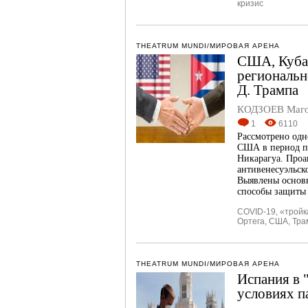
кризис
THEATRUM MUNDI/МИРОВАЯ АРЕНА
США, Куба 
региональн
Д. Трампа
КОДЗОЕВ Маго
1
6110
Рассмотрено одн
США в период п
Никарагуа. Проа
антивенесуэльск
Выявлены основн
способы защиты 
COVID-19
,
«тройк
Ортега
,
США
,
Тра
THEATRUM MUNDI/МИРОВАЯ АРЕНА
Испания в 
условиях п