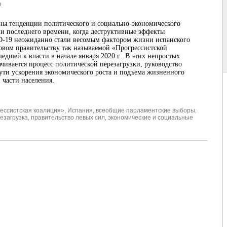
р
ы тенденции политического и социально-экономического
и последнего времени, когда деструктивные эффекты
-19 неожиданно стали весомым фактором жизни испанского
зовом правительству так называемой «Прогрессистской
едшей к власти в начале января 2020 г.. В этих непростых
ачивается процесс политической перезагрузки, руководство
ти ускорения экономического роста и подъема жизненного
 части населения.
ессистская коалиция»
,
Испания
,
всеобщие парламентские выборы
,
езагрузка
,
правительство левых сил
,
экономические и социальные