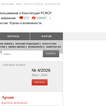
РЕКЛАМА
RSS
КАРТА САЙТА
КОНТАКТЫ
 большевиков и Конституция РСФСР
 извинения
972
108987
|
оссии. Угрозы и возможности
АВТОРЫ
ФОРУМ
|
|
АЯ ЗЕМЛЯ
ПИСЬМО РЕДАКЦИИ
ИСКУССТВО
|
|
|
ОТИВ
ОБРАЗ ЖИЗНИ
БУКВАЛЬНО
ЗАМЕТКИ НА
НАЙТИ
СВЕЖИЙ НОМЕР
№ 4/2026
Май / 2026
ЧИТАТЬ
Архив
ВЫПУСК ЖУРНАЛА