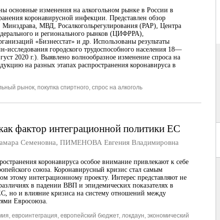
ы основные изменения на алкогольном рынке в России в
ранения коронавирусной инфекции. Представлен обзор
, Минздрава, МВД, Росалкогольрегулирования (РАР), Центра
дерального и регионального рынков (ЦИФРРА),
рганизаций «Бизнесстат» и др. Использованы результаты
йн-исследования городского трудоспособного населения 18—
густ 2020 г.). Выявлено волнообразное изменение спроса на
дукцию на разных этапах распространения коронавируса в
льный рынок
,
покупка спиртного
,
спрос на алкоголь
ак фактор интеграционной политики ЕС
мара Семеновна
,
ПИМЕНОВА Евгения Владимировна
пространения коронавируса особое внимание привлекают к себе
опейского союза. Коронавирусный кризис стал самым
ом этому интеграционному проекту. Интерес представляют не
 различиях в падении ВВП и эпидемических показателях в
ЕС, но и влияние кризиса на систему отношений между
тями Евросоюза.
мия
,
евроинтеграция
,
европейский бюджет
,
локдаун
,
экономический