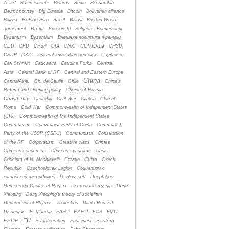
Asad
Basic income
Belarus
Berlin
Bessarabia
Bezpopovtsy
Big Eurasia
Bitcoin
Bolivarian alliance
Bolshevism
Brazil
Bolivia
Brasil
Bretton Woods
Brexit
agreement
Brzezinski
Bulgaria
Bundeswehr
Byzantism
Byzantium
Bнешняя политика Франции
COVID-19
CDU
CFD
CFSP
CIA
CNKI
CPSU
CSDP
CZК — cultural-zivilization complex
Capitalism
Central
Carl Schmitt
Caucasus
Caudine Forks
Asia
Central Bank of RF
Central and Eastern Europe
China
CentralAsia.
Ch. de Gaulle
Chile
China's
Reform and Opening policy
Choice of Russia
Christianity
Churchill
Civil War
Clinton
Club of
Rome
Cold War
Commonwealth of Independent States
(CIS)
Commonwealth of the Independent States
Communism
Communist Party of China
Communist
Party of the USSR (CSPU)
Communists
Constitution
Crimea
of the RF
Corporatism
Creative class
Crisis
Crimean consensus
Crimean syndrome
Cuba
Criticism of N. Machiavelli
Croatia
Czech
Republic
Czechoslovak Legion
Cоциализм с
китайской спецификой
D. Rousseff
Deepfakes
Democratic Choice of Russia
Democratic Russia
Deng
Xiaoping
Deng Xiaoping's theory of socialism
Department of Physics
Dialectics
Dilma Rouseff
EAEU
Discourse
E. Macron
EAEC
ECB
EMU
EU
ESOP
Eastern
EU integration
East-Elbia