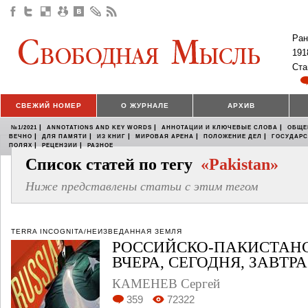
Ран
191
Ста
СВЕЖИЙ НОМЕР
О ЖУРНАЛЕ
АРХИВ
|
|
|
№1/2021
ANNOTATIONS AND KEY WORDS
АННОТАЦИИ И КЛЮЧЕВЫЕ СЛОВА
ОБЩЕ
|
|
|
|
|
ВЕЧНО
ДЛЯ ПАМЯТИ
ИЗ КНИГ
МИРОВАЯ АРЕНА
ПОЛОЖЕНИЕ ДЕЛ
ГОСУДАР
|
|
ПОЛЯХ
РЕЦЕНЗИИ
РАЗНОЕ
Список статей по тегу
«Pakistan»
Ниже представлены статьи с этим тегом
TERRA INCOGNITA/НЕИЗВЕДАННАЯ ЗЕМЛЯ
РОССИЙСКО-ПАКИСТАН
ВЧЕРА, СЕГОДНЯ, ЗАВТРА
КАМЕНЕВ Сергей
359
72322