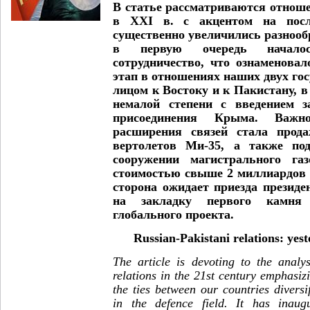
В статье рассматриваются отнош
в
XXI
в. с акцентом на после
существенно увеличились разнообр
в первую очередь началось
сотрудничество, что ознаменова
этап в отношениях наших двух гос
лицом к Востоку и к Пакистану, в
немалой степени с введением з
присоединения Крыма. Важн
расширения связей стала прод
вертолетов Ми-35, а также по
сооружении магистрального газ
стоимостью свыше 2 миллиардов 
сторона ожидает приезда президе
на закладку первого камня
глобального проекта.
Russian-Pakistani relations: yes
The article is devoting to the analy
relations in the 21
st
century emphasizi
the ties between our countries diversifi
in the defence field. It has inau