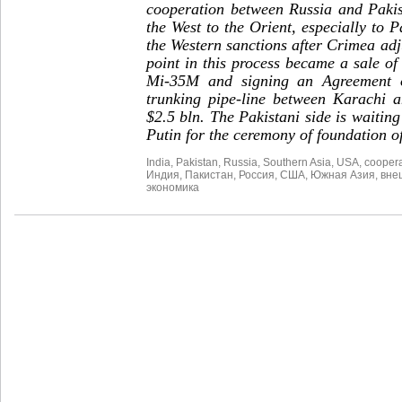
cooperation between Russia and Pakis
the West to the Orient, especially to P
the Western sanctions after Crimea ad
point in this process became a sale o
Mi-35M and signing an Agreement o
trunking pipe-line between Karachi a
$2.5 bln. The Pakistani side is waitin
Putin for the ceremony of foundation of
India
,
Pakistan
,
Russia
,
Southern Asia
,
USA
,
coopera
Индия
,
Пакистан
,
Россия
,
США
,
Южная Азия
,
вне
экономика