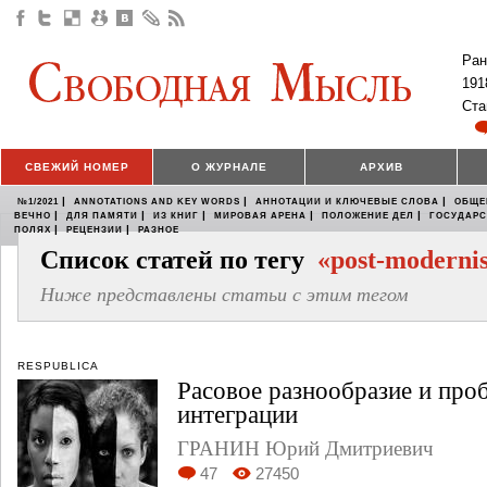
Ран
191
Ста
СВЕЖИЙ НОМЕР
О ЖУРНАЛЕ
АРХИВ
|
|
|
№1/2021
ANNOTATIONS AND KEY WORDS
АННОТАЦИИ И КЛЮЧЕВЫЕ СЛОВА
ОБЩЕ
|
|
|
|
|
ВЕЧНО
ДЛЯ ПАМЯТИ
ИЗ КНИГ
МИРОВАЯ АРЕНА
ПОЛОЖЕНИЕ ДЕЛ
ГОСУДАР
|
|
ПОЛЯХ
РЕЦЕНЗИИ
РАЗНОЕ
Список статей по тегу
«post-moderni
Ниже представлены статьи с этим тегом
RESPUBLICA
Расовое разнообразие и про
интеграции
ГРАНИН Юрий Дмитриевич
47
27450