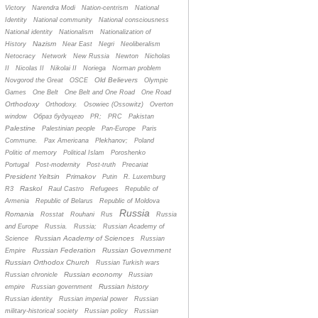
Victory
Narendra Modi
Nation-centrism
National
Identity
National community
National consciousness
National identity
Nationalism
Nationalization of
Nazism
History
Near East
Negri
Neoliberalism
Netocracy
Network
New Russia
Newton
Nicholas
II
Nicolas II
Nikolai II
Noriega
Norman problem
Old Believers
Novgorod the Great
OSCE
Olympic
Games
One Belt
One Belt and One Road
One Road
Orthodoxy
Orthodoxy.
Osowiec (Ossowitz)
Overton
window
Oбраз будущего
PR;
PRC
Pakistan
Palestine
Palestinian people
Pan-Europe
Paris
Commune.
Pax Americana
Plekhanov;
Poland
Politic of memory
Political Islam
Poroshenko
Portugal
Post-modernity
Post-truth
Precariat
President Yeltsin
Primakov
Putin
R. Luxemburg
Raskol
R3
Raul Castro
Refugees
Republic of
Armenia
Republic of Belarus
Republic of Moldova
Russia
Romania
Rosstat
Rouhani
Rus
Russia
and Europe
Russia.
Russia;
Russian Academy of
Russian Academy of Sciences
Science
Russian
Russian Federation
Russian Government
Empire
Russian Orthodox Church
Russian Turkish wars
Russian economy
Russian chronicle
Russian
Russian history
empire
Russian government
Russian identity
Russian imperial power
Russian
military-historical society
Russian policy
Russian