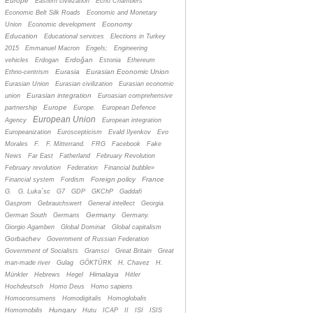
Europe
Eastern civilization
Echo Chambers
Economic Belt Silk Roads
Economic and Monetary
Economy
Union
Economic development
Education
Educational services
Elections in Turkey
2015
Emmanuel Macron
Engels;
Engineering
Erdoğan
vehicles
Erdogan
Estonia
Ethereum
Eurasia
Eurasian Economic Union
Ethno-centrism
Eurasian Union
Eurasian civilization
Eurasian economic
Eurasian integration
union
Euroasian comprehensive
Europe
partnership
Europe.
European Defence
European Union
Agency
European integration
Europeanization
Euroscepticism
Evald Ilyenkov
Evo
Morales
F.
F. Mitterrand.
FRG
Facebook
Fake
News
Far East
Fatherland
February Revolution
February revolution
Federation
Financial bubble»
Foreign policy
France
Financial system
Fordism
G.
G. Luka´sc
G7
GDP
GKChP
Gaddafi
Gasprom
Gebrauchswert
General intellect
Georgia
Germany
German South
Germans
Germany.
Giorgio Agamben
Global Dominat
Global capitalism
Gorbachev
Government of Russian Federation
Government of Socialists
Gramsci
Great Britain
Great
man-made river
Gulag
GÖKTÜRK
H. Chavez
H.
Himalaya
Münkler
Hebrews
Hegel
Hitler
Hochdeutsch
Homo Deus
Homo sapiens
Homoconsumens
Homodigitalis
Homoglobalis
Hungary
Homomobilis
Hutu
ICAP
II
ISI
ISIS