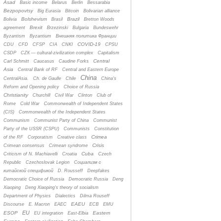
Asad
Basic income
Belarus
Berlin
Bessarabia
Bezpopovtsy
Big Eurasia
Bitcoin
Bolivarian alliance
Bolshevism
Brazil
Bolivia
Brasil
Bretton Woods
Brexit
agreement
Brzezinski
Bulgaria
Bundeswehr
Byzantism
Byzantium
Bнешняя политика Франции
COVID-19
CDU
CFD
CFSP
CIA
CNKI
CPSU
CSDP
CZК — cultural-zivilization complex
Capitalism
Central
Carl Schmitt
Caucasus
Caudine Forks
Asia
Central Bank of RF
Central and Eastern Europe
China
CentralAsia.
Ch. de Gaulle
Chile
China's
Reform and Opening policy
Choice of Russia
Christianity
Churchill
Civil War
Clinton
Club of
Rome
Cold War
Commonwealth of Independent States
(CIS)
Commonwealth of the Independent States
Communism
Communist Party of China
Communist
Party of the USSR (CSPU)
Communists
Constitution
Crimea
of the RF
Corporatism
Creative class
Crisis
Crimean consensus
Crimean syndrome
Cuba
Criticism of N. Machiavelli
Croatia
Czech
Republic
Czechoslovak Legion
Cоциализм с
китайской спецификой
D. Rousseff
Deepfakes
Democratic Choice of Russia
Democratic Russia
Deng
Xiaoping
Deng Xiaoping's theory of socialism
Department of Physics
Dialectics
Dilma Rouseff
EAEU
Discourse
E. Macron
EAEC
ECB
EMU
EU
ESOP
Eastern
EU integration
East-Elbia