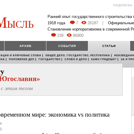
ПОДПИСКА
Ранний опыт государственного строительства
1918 года
7
26187
|
Официальные
Становление корпоративизма в современной Р
239
86900
АРХИВ
СОБЫТИЯ
СТАТЬИ
|
|
ТАЦИИ И КЛЮЧЕВЫЕ СЛОВА
ОБЩЕЕ ДЕЛО, ГОСУДАРСТВО, РЕСПУБЛИКА
НЕИЗВЕДАНН
|
|
|
|
|
ЕНА
ПОЛОЖЕНИЕ ДЕЛ
ГОСУДАРСТВО
СЛОВО И ДЕЛО
КАМО ГРЯДЕШИ?
ЗА И ПР
гу
 Югославия»
с этим тегом
овременном мире: экономика vs политика
а
0