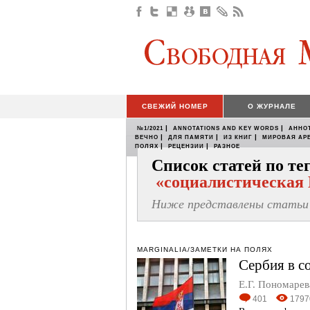
СВЕЖИЙ НОМЕР
О ЖУРНАЛЕ
|
|
№1/2021
ANNOTATIONS AND KEY WORDS
АННО
|
|
|
ВЕЧНО
ДЛЯ ПАМЯТИ
ИЗ КНИГ
МИРОВАЯ АР
|
|
ПОЛЯХ
РЕЦЕНЗИИ
РАЗНОЕ
Список статей по те
«социалистическая
Ниже представлены статьи 
MARGINALIA/ЗАМЕТКИ НА ПОЛЯХ
Сербия в с
Е.Г. Пономарев
401
1797