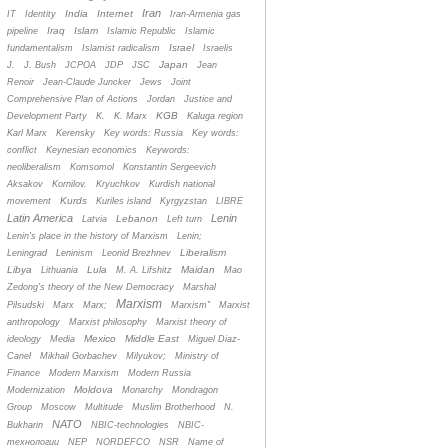
Iran
India
Internet
IT
Identity
Iran-Armenia gas
Iraq
Islam
pipeline
Islamic Republic
Islamic
Israel
fundamentalism
Islamist radicalism
Israelis
Japan
J.
J. Bush
JCPOA
JDP
JSC
Jean
Renoir
Jean-Claude Juncker
Jews
Joint
Comprehensive Plan of Actions
Jordan
Justice and
KGB
Development Party
K.
K. Marx
Kaluga region
Karl Marx
Kerensky
Key words: Russia
Key words:
conflict
Keynesian economics
Keywords:
neoliberalism
Komsomol
Konstantin Sergeevich
Aksakov
Kornilov.
Kryuchkov
Kurdish national
Kurds
movement
Kuriles island
Kyrgyzstan
LIBRE
Latin America
Lenin
Lebanon
Latvia
Left turn
Lenin's place in the history of Marxism
Lenin;
Liberalism
Leningrad
Leninism
Leonid Brezhnev
Libya
Lula
Maidan
Lithuania
M. A. Lifshitz
Mao
Zedong's theory of the New Democracy
Marshal
Marxism
Pilsudski
Marx
Marx;
Marxism”
Marxist
anthropology
Marxist philosophy
Marxist theory of
Mexico
Middle East
ideology
Media
Miguel Diaz-
Canel
Mikhail Gorbachev
Milyukov;
Ministry of
Finance
Modern Marxism
Modern Russia
Moldova
Modernization
Monarchy
Mondragon
Group
Moscow
Multitude
Muslim Brotherhood
N.
NATO
Bukharin
NBIC-technologies
NBIC-
технологии
NEP
NORDEFCO
NSR
Name of