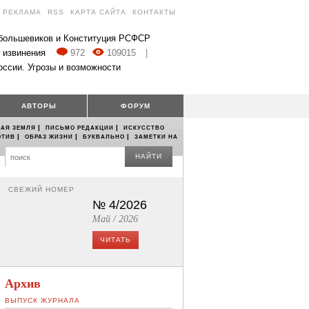
РЕКЛАМА
RSS
КАРТА САЙТА
КОНТАКТЫ
 большевиков и Конституция РСФСР
 извинения
972
109015
|
оссии. Угрозы и возможности
АВТОРЫ
ФОРУМ
|
|
АЯ ЗЕМЛЯ
ПИСЬМО РЕДАКЦИИ
ИСКУССТВО
|
|
|
ОТИВ
ОБРАЗ ЖИЗНИ
БУКВАЛЬНО
ЗАМЕТКИ НА
НАЙТИ
СВЕЖИЙ НОМЕР
№ 4/2026
Май / 2026
ЧИТАТЬ
Архив
ВЫПУСК ЖУРНАЛА