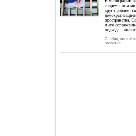
В монографии в
современном ми
круг проблем, с
демократизацией
пространства. О
и его сопряженн
подхода – «поли
Сербия
,
политич
развитие