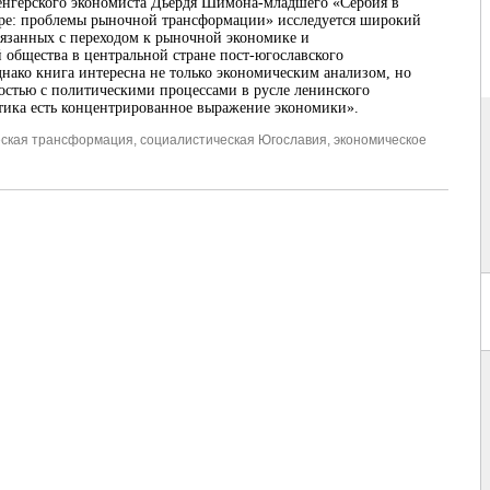
енгерского экономиста Дьёрдя Шимона-младшего «Сербия в
ре: проблемы рыночной трансформации» исследуется широкий
вязанных с переходом к рыночной экономике и
 общества в центральной стране пост-югославского
днако книга интересна не только экономическим анализом, но
остью с политическими процессами в русле ленинского
тика есть концентрированное выражение экономики».
еская трансформация
,
социалистическая Югославия
,
экономическое