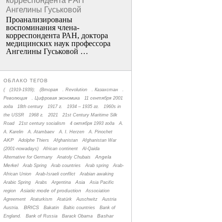
корреспондента РАН
Ангелины Гуськовой
Проанализированы
воспоминания члена­
корреспондента РАН, доктора
медицинских наук профессора
Ангелины Гуськовой …
ОБЛАКО ТЕГОВ
(
(1919-1939);
(Вторая
. Revolution
. Казахстан
.
Революция
. Цифровая экономика
11 сентября 2001
года
18th century
1917 г.
1934 – 1935 гг.
1960s in
the USSR
1968 г.
2021
21st Century Maritime Silk
Road
21st century socialism
4 октября 1993 года
A.
A. Karelin
A. Atambaev
A. I. Herzen
A. Pinochet
AKP
Adolphe Thiers
Afghanistan
Afghanistan War
(2001-nowadays)
African continent
Al-Qaida
Angela
Alternative for Germany
Anatoly Chubais
Merkel
Arab Spring
Arab countries
Arab spring
Arab-
African Union
Arab-Israeli conflict
Arabian awaking
Asia
Arabic Spring
Arabs
Argentina
Asia Pacific
Asiatic mode of production
region
Association
Agreement
Ataturkism
Atatürk
Auschwitz
Austria
BRICS
Austria.
Bakatin
Baltic countries
Bank of
Bashar
England.
Bank of Russia
Barack Obama