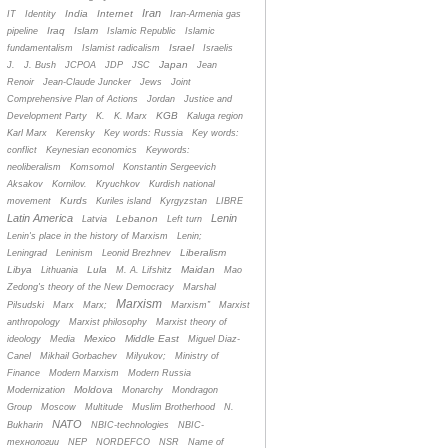
Iran
India
Internet
IT
Identity
Iran-Armenia gas
Iraq
Islam
pipeline
Islamic Republic
Islamic
Israel
fundamentalism
Islamist radicalism
Israelis
Japan
J.
J. Bush
JCPOA
JDP
JSC
Jean
Renoir
Jean-Claude Juncker
Jews
Joint
Comprehensive Plan of Actions
Jordan
Justice and
KGB
Development Party
K.
K. Marx
Kaluga region
Karl Marx
Kerensky
Key words: Russia
Key words:
conflict
Keynesian economics
Keywords:
neoliberalism
Komsomol
Konstantin Sergeevich
Aksakov
Kornilov.
Kryuchkov
Kurdish national
Kurds
movement
Kuriles island
Kyrgyzstan
LIBRE
Latin America
Lenin
Lebanon
Latvia
Left turn
Lenin's place in the history of Marxism
Lenin;
Liberalism
Leningrad
Leninism
Leonid Brezhnev
Libya
Lula
Maidan
Lithuania
M. A. Lifshitz
Mao
Zedong's theory of the New Democracy
Marshal
Marxism
Pilsudski
Marx
Marx;
Marxism”
Marxist
anthropology
Marxist philosophy
Marxist theory of
Mexico
Middle East
ideology
Media
Miguel Diaz-
Canel
Mikhail Gorbachev
Milyukov;
Ministry of
Finance
Modern Marxism
Modern Russia
Moldova
Modernization
Monarchy
Mondragon
Group
Moscow
Multitude
Muslim Brotherhood
N.
NATO
Bukharin
NBIC-technologies
NBIC-
технологии
NEP
NORDEFCO
NSR
Name of