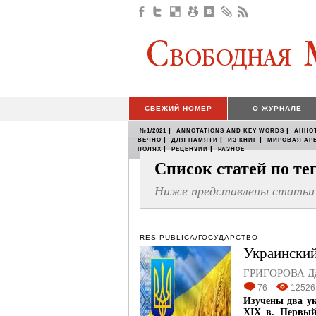
СВЕЖИЙ НОМЕР
О ЖУРНАЛЕ
|
|
№1/2021
ANNOTATIONS AND KEY WORDS
АННО
|
|
|
ВЕЧНО
ДЛЯ ПАМЯТИ
ИЗ КНИГ
МИРОВАЯ АР
|
|
ПОЛЯХ
РЕЦЕНЗИИ
РАЗНОЕ
Список статей по т
Ниже представлены статьи 
RES PUBLICA/ГОСУДАРСТВО
Украинский
ГРИГОРОВА Д
76
12526
Изучены два у
XIX в. Первый