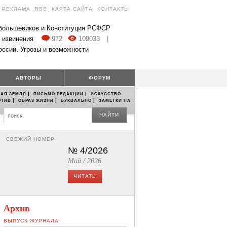
РЕКЛАМА
RSS
КАРТА САЙТА
КОНТАКТЫ
 большевиков и Конституция РСФСР
 извинения
972
109033
|
оссии. Угрозы и возможности
АВТОРЫ
ФОРУМ
|
|
АЯ ЗЕМЛЯ
ПИСЬМО РЕДАКЦИИ
ИСКУССТВО
|
|
|
ОТИВ
ОБРАЗ ЖИЗНИ
БУКВАЛЬНО
ЗАМЕТКИ НА
НАЙТИ
СВЕЖИЙ НОМЕР
№ 4/2026
Май / 2026
ЧИТАТЬ
Архив
ВЫПУСК ЖУРНАЛА