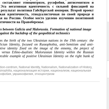
й составляют этноцентризм, русофобия, антисемитизм и
 Эта негативная идентичность с сильной фиксацией на
 результат политики Габсбургской империи. Второй проект
кая идентичность, этнодуалистичная по своей природе и
я на Россию. Особое место уделено изучению позитивной
нтичности на Правобережье.
s between Galicia and Malorussia. Formation of national image
against the backdrop of the geopolitical techtonics
res the birth of the two Ukrainian nations in the 19th century: the
lician Identity, focused on Russophobia, anti-Semitism and anti-
ive identity fixed on the image of the ennemy, the project of
versus Ethno-dualistic Malorussian Identity within the Russian
cable example of positive Ukrainian Identity on the right bank of
tion-centrism
,
National Identity
,
Nationalism
,
Nationalization of History
,
inophilia
,
национализация истории
,
национализм
,
национальная
софобия
,
украинофилия
,
этноцентризм