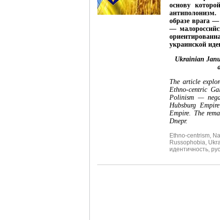
основу которо
антиполонизм.
образе врага —
— малороссийс
ориентированна
украинской иде
Ukrainian Janu
The article explo
Ethno-centric Ga
Polinism — negat
Hubsburg Empire 
Empire. The remar
Dnepr.
Ethno-centrism
,
Na
Russophobia
,
Ukra
идентичность
,
ру