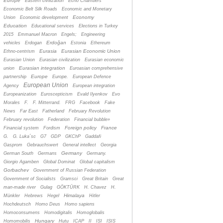
Europe
Eastern civilization
Echo Chambers
Economic Belt Silk Roads
Economic and Monetary
Economy
Union
Economic development
Education
Educational services
Elections in Turkey
2015
Emmanuel Macron
Engels;
Engineering
Erdoğan
vehicles
Erdogan
Estonia
Ethereum
Eurasia
Eurasian Economic Union
Ethno-centrism
Eurasian Union
Eurasian civilization
Eurasian economic
Eurasian integration
union
Euroasian comprehensive
Europe
partnership
Europe.
European Defence
European Union
Agency
European integration
Europeanization
Euroscepticism
Evald Ilyenkov
Evo
Morales
F.
F. Mitterrand.
FRG
Facebook
Fake
News
Far East
Fatherland
February Revolution
February revolution
Federation
Financial bubble»
Foreign policy
France
Financial system
Fordism
G.
G. Luka´sc
G7
GDP
GKChP
Gaddafi
Gasprom
Gebrauchswert
General intellect
Georgia
Germany
German South
Germans
Germany.
Giorgio Agamben
Global Dominat
Global capitalism
Gorbachev
Government of Russian Federation
Government of Socialists
Gramsci
Great Britain
Great
man-made river
Gulag
GÖKTÜRK
H. Chavez
H.
Himalaya
Münkler
Hebrews
Hegel
Hitler
Hochdeutsch
Homo Deus
Homo sapiens
Homoconsumens
Homodigitalis
Homoglobalis
Hungary
Homomobilis
Hutu
ICAP
II
ISI
ISIS