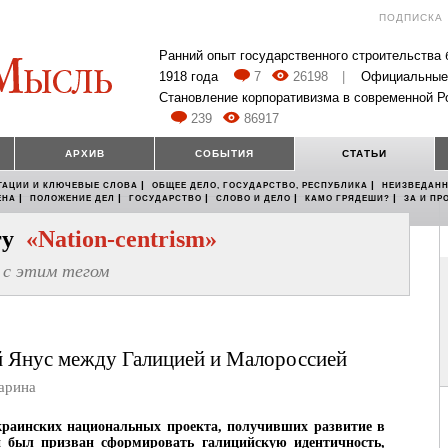
ПОДПИСКА
Ранний опыт государственного строительства
1918 года
7
26198
|
Официальные
Становление корпоративизма в современной Р
239
86917
АРХИВ
СОБЫТИЯ
СТАТЬИ
|
|
ТАЦИИ И КЛЮЧЕВЫЕ СЛОВА
ОБЩЕЕ ДЕЛО, ГОСУДАРСТВО, РЕСПУБЛИКА
НЕИЗВЕДАНН
|
|
|
|
|
ЕНА
ПОЛОЖЕНИЕ ДЕЛ
ГОСУДАРСТВО
СЛОВО И ДЕЛО
КАМО ГРЯДЕШИ?
ЗА И ПР
егу
«Nation-centrism»
с этим тегом
 Янус между Галицией и Малороссией
арина
краинских национальных проекта, получивших развитие в
 был призван сформировать галицийскую идентичность,