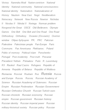
Victory
Narendra Modi
Nation-centrism
National
Identity
National community
National consciousness
National identity
Nationalism
Nationalization of
Nazism
History
Near East
Negri
Neoliberalism
Netocracy
Network
New Russia
Newton
Nicholas
II
Nicolas II
Nikolai II
Noriega
Norman problem
Old Believers
Novgorod the Great
OSCE
Olympic
Games
One Belt
One Belt and One Road
One Road
Orthodoxy
Orthodoxy.
Osowiec (Ossowitz)
Overton
window
Oбраз будущего
PR;
PRC
Pakistan
Palestine
Palestinian people
Pan-Europe
Paris
Commune.
Pax Americana
Plekhanov;
Poland
Politic of memory
Political Islam
Poroshenko
Portugal
Post-modernity
Post-truth
Precariat
President Yeltsin
Primakov
Putin
R. Luxemburg
Raskol
R3
Raul Castro
Refugees
Republic of
Armenia
Republic of Belarus
Republic of Moldova
Russia
Romania
Rosstat
Rouhani
Rus
Russia
and Europe
Russia.
Russia;
Russian Academy of
Russian Academy of Sciences
Science
Russian
Russian Federation
Russian Government
Empire
Russian Orthodox Church
Russian Turkish wars
Russian economy
Russian chronicle
Russian
Russian history
empire
Russian government
Russian identity
Russian imperial power
Russian
military-historical society
Russian policy
Russian