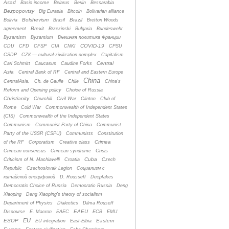
Asad
Basic income
Belarus
Berlin
Bessarabia
Bezpopovtsy
Big Eurasia
Bitcoin
Bolivarian alliance
Bolshevism
Brazil
Bolivia
Brasil
Bretton Woods
Brexit
agreement
Brzezinski
Bulgaria
Bundeswehr
Byzantism
Byzantium
Bнешняя политика Франции
COVID-19
CDU
CFD
CFSP
CIA
CNKI
CPSU
CSDP
CZК — cultural-zivilization complex
Capitalism
Central
Carl Schmitt
Caucasus
Caudine Forks
Asia
Central Bank of RF
Central and Eastern Europe
China
CentralAsia.
Ch. de Gaulle
Chile
China's
Reform and Opening policy
Choice of Russia
Christianity
Churchill
Civil War
Clinton
Club of
Rome
Cold War
Commonwealth of Independent States
(CIS)
Commonwealth of the Independent States
Communism
Communist Party of China
Communist
Party of the USSR (CSPU)
Communists
Constitution
Crimea
of the RF
Corporatism
Creative class
Crisis
Crimean consensus
Crimean syndrome
Cuba
Criticism of N. Machiavelli
Croatia
Czech
Republic
Czechoslovak Legion
Cоциализм с
китайской спецификой
D. Rousseff
Deepfakes
Democratic Choice of Russia
Democratic Russia
Deng
Xiaoping
Deng Xiaoping's theory of socialism
Department of Physics
Dialectics
Dilma Rouseff
EAEU
Discourse
E. Macron
EAEC
ECB
EMU
EU
ESOP
Eastern
EU integration
East-Elbia