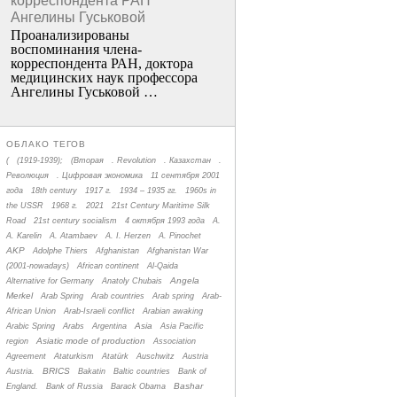
корреспондента РАН
Ангелины Гуськовой
Проанализированы
воспоминания члена­
корреспондента РАН, доктора
медицинских наук профессора
Ангелины Гуськовой …
ОБЛАКО ТЕГОВ
(
(1919-1939);
(Вторая
. Revolution
. Казахстан
.
Революция
. Цифровая экономика
11 сентября 2001
года
18th century
1917 г.
1934 – 1935 гг.
1960s in
the USSR
1968 г.
2021
21st Century Maritime Silk
Road
21st century socialism
4 октября 1993 года
A.
A. Karelin
A. Atambaev
A. I. Herzen
A. Pinochet
AKP
Adolphe Thiers
Afghanistan
Afghanistan War
(2001-nowadays)
African continent
Al-Qaida
Angela
Alternative for Germany
Anatoly Chubais
Merkel
Arab Spring
Arab countries
Arab spring
Arab-
African Union
Arab-Israeli conflict
Arabian awaking
Asia
Arabic Spring
Arabs
Argentina
Asia Pacific
Asiatic mode of production
region
Association
Agreement
Ataturkism
Atatürk
Auschwitz
Austria
BRICS
Austria.
Bakatin
Baltic countries
Bank of
Bashar
England.
Bank of Russia
Barack Obama