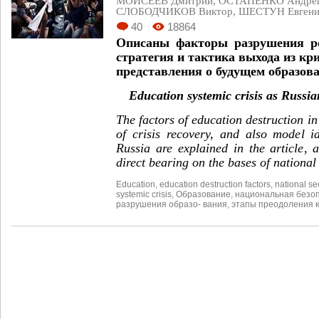
МОИСЕЕВ Дмитрий
,
ОСТАПЕНКО Андре
СЛОБОДЧИКОВ Виктор
,
ШЕСТУН Евген
40
18864
Описаны факторы разрушения ро
стратегия и тактика выхода из кр
представления о будущем образова
Education systemic crisis as Russian
The factors of education destruction in
of crisis recovery, and also model i
Russia are explained in the article, 
direct bearing on the bases of national 
Education
,
education destruction factors
,
national se
systemic crisis
,
Образование
,
национальная безо
разрушения образо- вания
,
этапы преодоления 