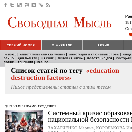
Ран
191
Ста
СВЕЖИЙ НОМЕР
О ЖУРНАЛЕ
АРХИВ
|
|
|
№1/2021
ANNOTATIONS AND KEY WORDS
АННОТАЦИИ И КЛЮЧЕВЫЕ СЛОВА
ОБЩЕ
|
|
|
|
|
ВЕЧНО
ДЛЯ ПАМЯТИ
ИЗ КНИГ
МИРОВАЯ АРЕНА
ПОЛОЖЕНИЕ ДЕЛ
ГОСУДАР
|
|
ПОЛЯХ
РЕЦЕНЗИИ
РАЗНОЕ
Список статей по тегу
«education
destruction factors»
Ниже представлены статьи с этим тегом
QUO VADIS?/КАМО ГРЯДЕШИ?
Системный кризис образован
национальной безопасности 
ЗАХАРЧЕНКО Марина
,
КОРОЛЬКОВА Ин